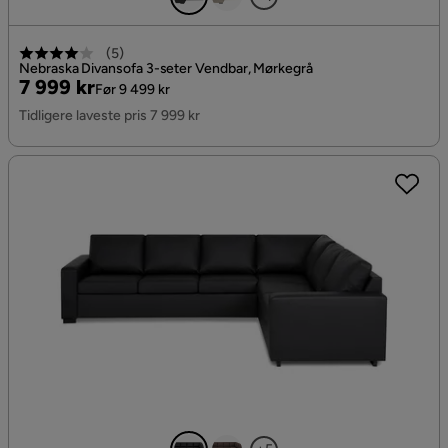
(
5
)
Nebraska Divansofa 3-seter Vendbar, Mørkegrå
Pris
Original
7 999 kr
Før 9 499 kr
Pris
Tidligere laveste pris 7 999 kr