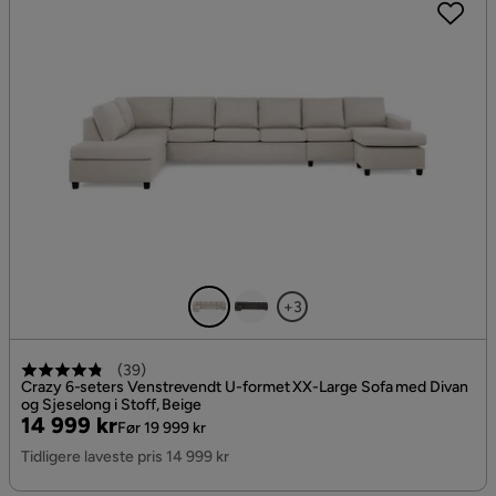
+3
(
39
)
Crazy 6-seters Venstrevendt U-formet XX-Large Sofa med Divan
og Sjeselong i Stoff, Beige
Pris
Original
14 999 kr
Før 19 999 kr
Pris
Tidligere laveste pris 14 999 kr