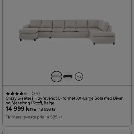
+3
(
74
)
Crazy 6-seters Høyrevendt U-formet XX-Large Sofa med Divan
og Sjeselong i Stoff, Beige
Pris
Original
14 999 kr
Før 19 999 kr
Pris
Tidligere laveste pris 14 999 kr