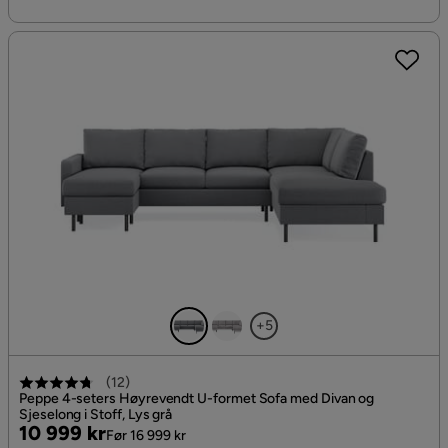
+5
(
12
)
Peppe 4-seters Høyrevendt U-formet Sofa med Divan og
Sjeselong i Stoff, Lys grå
Pris
Original
10 999 kr
Før 16 999 kr