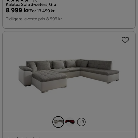
Kaletea Sofa 3-seters, Grå
Pris
Original
8 999 kr
Før 13 499 kr
Pris
Tidligere laveste pris 8 999 kr
+9