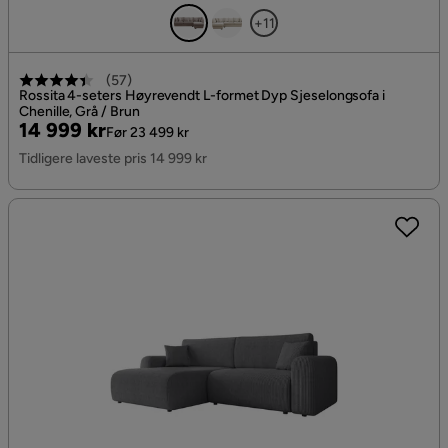
+11
(
57
)
Rossita 4-seters Høyrevendt L-formet Dyp Sjeselongsofa i
Chenille, Grå / Brun
Pris
Original
14 999 kr
Før 23 499 kr
Pris
Tidligere laveste pris 14 999 kr