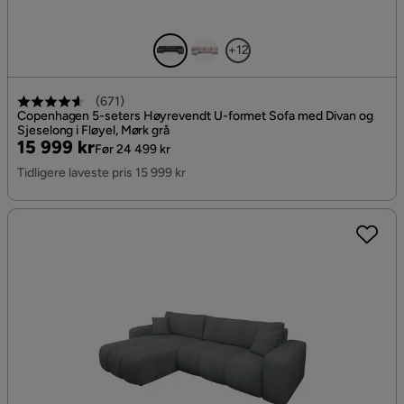
+12
(
671
)
Copenhagen 5-seters Høyrevendt U-formet Sofa med Divan og
Sjeselong i Fløyel, Mørk grå
Pris
Original
15 999 kr
Før 24 499 kr
Pris
Tidligere laveste pris 15 999 kr