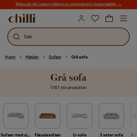
Akkurat nå! Lagerrydding av sommerens hagemøbler →
Søk
Hjem
Møbler
Sofaer
Grå sofa
Grå sofa
1787 stk produkter
Sofaer med sjeselong
Fløyelssofaer
U-sofa
3 seter sofa
So