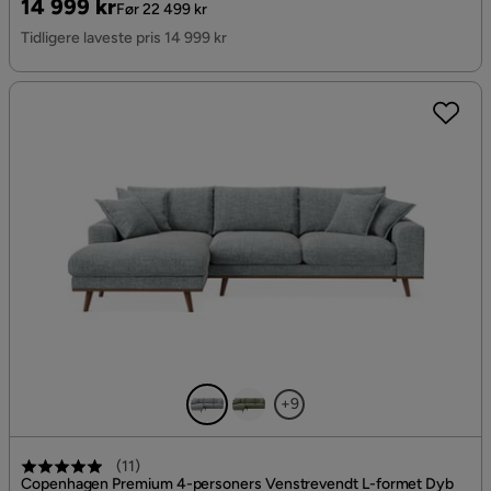
Pris
Original
14 999 kr
Før 22 499 kr
Pris
Tidligere laveste pris 14 999 kr
+9
(
11
)
Copenhagen Premium 4-personers Venstrevendt L-formet Dyb