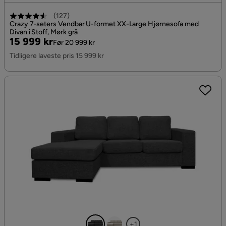
(
127
)
Crazy 7-seters Vendbar U-formet XX-Large Hjørnesofa med
Divan i Stoff, Mørk grå
Pris
Original
15 999 kr
Før 20 999 kr
Pris
Tidligere laveste pris 15 999 kr
+1