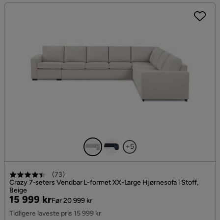
+5
(
73
)
Crazy 7-seters Vendbar L-formet XX-Large Hjørnesofa i Stoff,
Beige
Pris
Original
15 999 kr
Før 20 999 kr
Pris
Tidligere laveste pris 15 999 kr