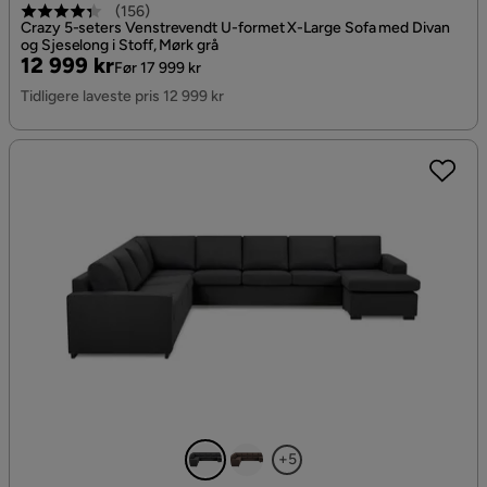
(
156
)
Crazy 5-seters Venstrevendt U-formet X-Large Sofa med Divan
og Sjeselong i Stoff, Mørk grå
Pris
Original
12 999 kr
Før 17 999 kr
Pris
Tidligere laveste pris 12 999 kr
+5