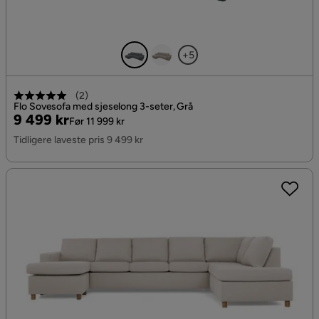
+5
(
2
)
Flo Sovesofa med sjeselong 3-seter, Grå
Pris
Original
9 499 kr
Før 11 999 kr
Pris
Tidligere laveste pris 9 499 kr