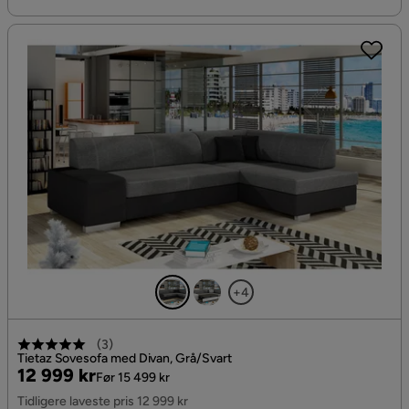
+4
(
3
)
Tietaz Sovesofa med Divan, Grå/Svart
Pris
Original
12 999 kr
Før 15 499 kr
Pris
Tidligere laveste pris 12 999 kr