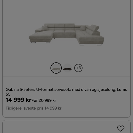
+3
Gabina 5-seters U-formet sovesofa med divan og sjeselong, Lumo
55
Pris
Original
14 999 kr
Før 20 999 kr
Pris
Tidligere laveste pris 14 999 kr