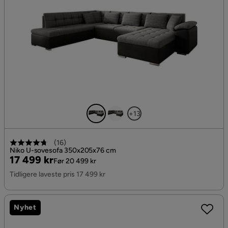
+13
(
16
)
Niko U-sovesofa 350x205x76 cm
Pris
Original
17 499 kr
Før 20 499 kr
Pris
Tidligere laveste pris 17 499 kr
Nyhet