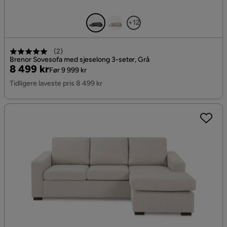
+12
(
2
)
Brenor Sovesofa med sjeselong 3-seter, Grå
Pris
Original
8 499 kr
Før 9 999 kr
Pris
Tidligere laveste pris 8 499 kr