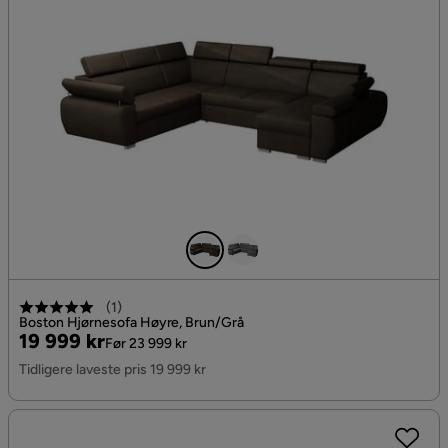
(
1
)
Boston Hjørnesofa Høyre, Brun/Grå
Pris
Original
19 999 kr
Før 23 999 kr
Pris
Tidligere laveste pris 19 999 kr