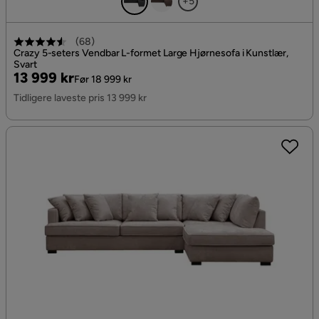
+5
(
68
)
Crazy 5-seters Vendbar L-formet Large Hjørnesofa i Kunstlær,
Svart
Pris
Original
13 999 kr
Før 18 999 kr
Pris
Tidligere laveste pris 13 999 kr