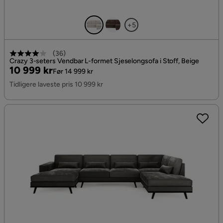
+5
(
36
)
Crazy 3-seters Vendbar L-formet Sjeselongsofa i Stoff, Beige
Pris
Original
10 999 kr
Før 14 999 kr
Pris
Tidligere laveste pris 10 999 kr