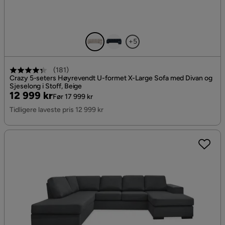
+5
(
181
)
Crazy 5-seters Høyrevendt U-formet X-Large Sofa med Divan og
Sjeselong i Stoff, Beige
Pris
Original
12 999 kr
Før 17 999 kr
Pris
Tidligere laveste pris 12 999 kr