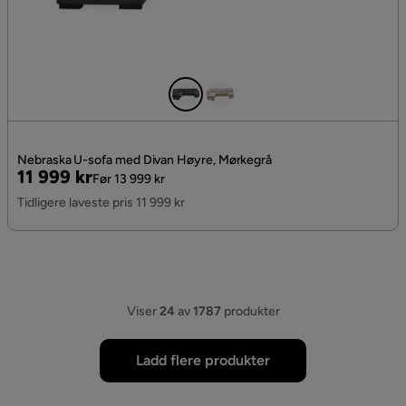
Nebraska U-sofa med Divan Høyre, Mørkegrå
Pris
Original
11 999 kr
Før 13 999 kr
Pris
Tidligere laveste pris 11 999 kr
Viser
24
av
1787
produkter
Ladd flere produkter