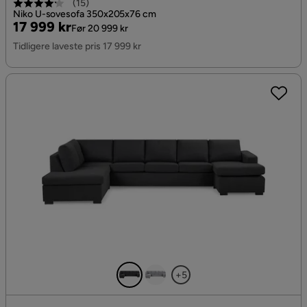
(
15
)
Niko U-sovesofa 350x205x76 cm
Pris
Original
17 999 kr
Før 20 999 kr
Pris
Tidligere laveste pris 17 999 kr
+5