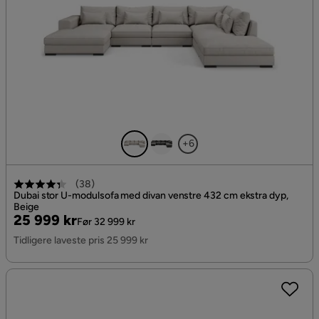
+6
(
38
)
Dubai stor U-modulsofa med divan venstre 432 cm ekstra dyp,
Beige
Pris
Original
25 999 kr
Før 32 999 kr
Pris
Tidligere laveste pris 25 999 kr