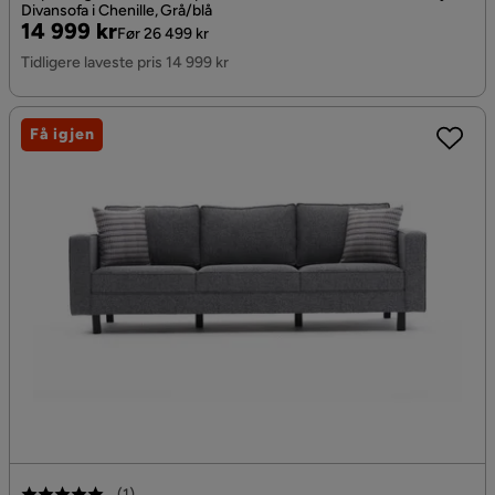
Divansofa i Chenille, Grå/blå
Pris
Original
14 999 kr
Før 26 499 kr
Pris
Tidligere laveste pris 14 999 kr
Få igjen
(
1
)