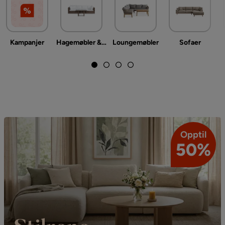
Kampanjer
Hagemøbler & utemiljø
Loungemøbler
Sofaer
Opptil
50%