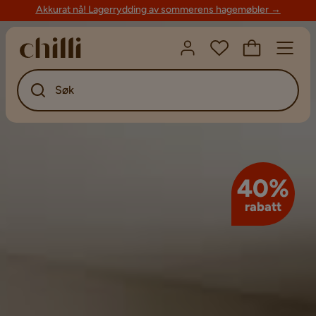
Akkurat nå! Lagerrydding av sommerens hagemøbler →
Søk
40%
rabatt