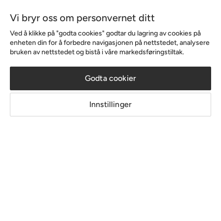
Vi bryr oss om personvernet ditt
Serien
Ved å klikke på "godta cookies" godtar du lagring av cookies på
Peyra
enheten din for å forbedre navigasjonen på nettstedet, analysere
bruken av nettstedet og bistå i våre markedsføringstiltak.
Shopp nå
Godta cookier
Innstillinger
Fra 2 999 kr
Nyhet
Fra 2 499 kr
Nyhet
Serien
Serien