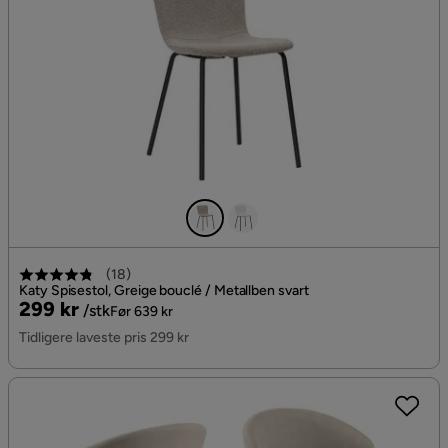
(
18
)
Katy Spisestol, Greige bouclé / Metallben svart
Pris
Original
299 kr
/stk
Før 639 kr
Pris
Tidligere laveste pris 299 kr