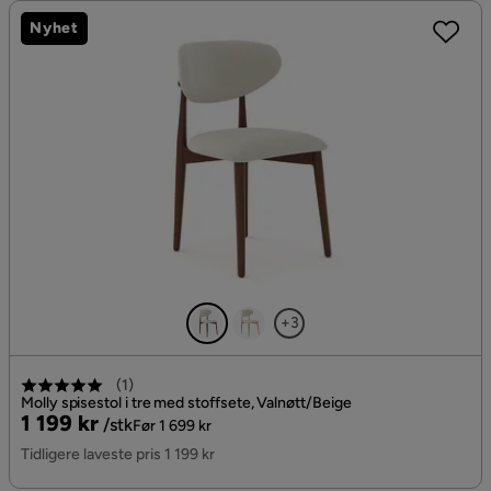
Nyhet
+3
(
1
)
Molly spisestol i tre med stoffsete, Valnøtt/Beige
Pris
Original
1 199 kr
/stk
Før 1 699 kr
Pris
Tidligere laveste pris 1 199 kr