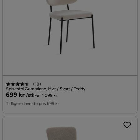
(
18
)
Spisestol Gemmiano, Hvit / Svart / Teddy
Pris
Original
699 kr
/stk
Før 1 099 kr
Pris
Tidligere laveste pris 699 kr