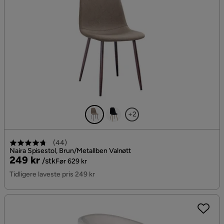
+2
(
44
)
Naira Spisestol, Brun/Metallben Valnøtt
Pris
Original
249 kr
/stk
Før 629 kr
Pris
Tidligere laveste pris 249 kr