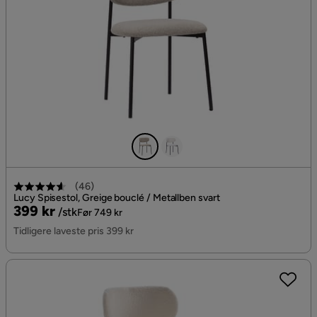
(
46
)
Lucy Spisestol, Greige bouclé / Metallben svart
Pris
Original
399 kr
/stk
Før 749 kr
Pris
Tidligere laveste pris 399 kr