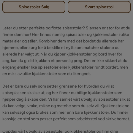
Spisestoler Salg
Svart spisestol
Leter du etter perfekte og flotte spisestoler? Sjansen er stor for at du
finner dem her! Her finnes nemlig spisestoler og kjøkkenstoler i ulike
materialer og stiler. Kombiner dem med det bordet du allerede har
hjemme, eller sørg for å bestille et nytt som matcher stolene du
allerede har valgt ut. Når du kjøper kjøkkenstoler og bord hver for
seg, kan du gi ditt kjøkken et personlig preg. Det er ikke sikkert at du
engang ønsker like spisestoler eller kjøkkenstoler rundt bordet, men
en miks av ulike kjøkkenstoler som du liker godt.
Det er bare du selv som setter grensene for hvordan du vil at
spiseplassen skal se ut, og her finner du billige kjøkkenstoler som
hjelper deg å skape den. Vi har samlet vårt utvalg av spisestoler slik at
du kan velge, vrake, mikse og matche som du selv vil. Kjøkkenstolene
kan selvsagt også brukes som mer enn bare kjøkkenstoler. Du finner
kanskje en stol som passer perfekt som arbeidsstol ved skrivebordet.
Oppdag vårt utvalg av spisestoler og kjøkkenstoler og finn dine