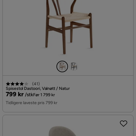
(
41
)
Spisestol Dastoori, Valnøtt / Natur
Pris
Original
799 kr
/stk
Før 1 799 kr
Pris
Tidligere laveste pris 799 kr