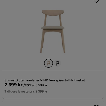
Spisestol uten armlener VIND Ven spisestol Hvitvasket
Pris
Original
2 399 kr
/stk
Før 3 599 kr
Pris
Tidligere laveste pris 2 399 kr