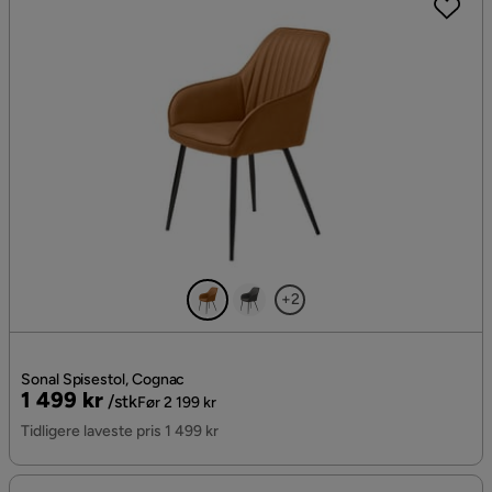
+2
Sonal Spisestol, Cognac
Pris
Original
1 499 kr
/stk
Før 2 199 kr
Pris
Tidligere laveste pris 1 499 kr