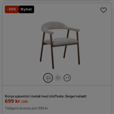
-30%
Nyhet
+1
Ronja spisestol i metall med stoffsete, Beige/valnøtt
Nedsatt
699 kr
/stk
Pris
Tidligere laveste pris 999 kr