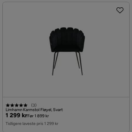
(
3
)
Limhamn Karmstol Fløyel, Svart
Pris
Original
1 299 kr
Før 1 899 kr
Pris
Tidligere laveste pris 1 299 kr