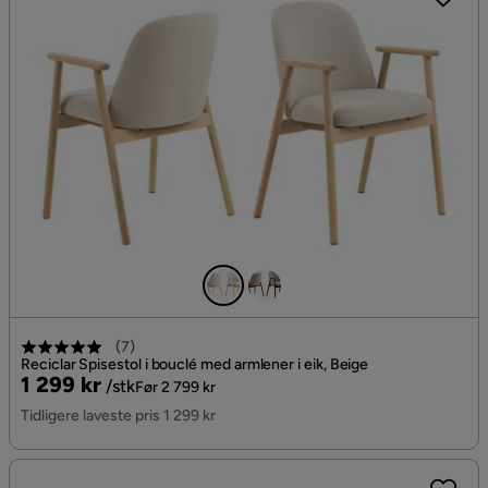
(
7
)
Reciclar Spisestol i bouclé med armlener i eik, Beige
Pris
Original
1 299 kr
/stk
Før 2 799 kr
Pris
Tidligere laveste pris 1 299 kr