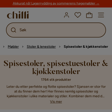
Akkurat nå! Lagerrydding av sommerens hagemøbler →
Søk
Møbler
Stoler & lenestoler
Spisestoler & kjøkkenstoler
Spisestoler, spisestuestoler &
kjøkkenstoler
1764 stk produkter
Leter du etter perfekte og flotte spisestoler? Sjansen er stor for
at du finner dem her! Her finnes nemlig spisestoler og
kjøkkenstoler i ulike materialer og stiler. Kombiner dem med det
bordet du allerede har hjemme, eller sørg for å bestille et nytt
Vis mer
som matcher stolene du allerede har valgt ut. Når du kjøper
kjøkkenstoler og bord hver for seg, kan du gi ditt kjøkken et