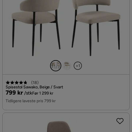
+1
(
18
)
Spisestol Sawako, Beige / Svart
Pris
Original
799 kr
/stk
Før 1 299 kr
Pris
Tidligere laveste pris 799 kr