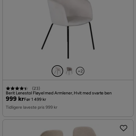
+2
(
23
)
Berit Lenestol Fløyel med Armlener, Hvit med svarte ben
Pris
Original
999 kr
Før 1 499 kr
Pris
Tidligere laveste pris 999 kr