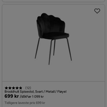
(
12
)
Broddhult Spisestol, Svart / Metall / Fløyel
Pris
Original
699 kr
/stk
Før 1 099 kr
Pris
Tidligere laveste pris 699 kr