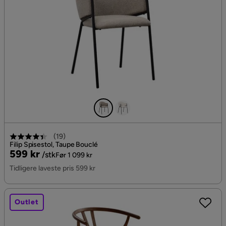
(
19
)
Filip Spisestol, Taupe Bouclé
Pris
Original
599 kr
/stk
Før 1 099 kr
Pris
Tidligere laveste pris 599 kr
Outlet