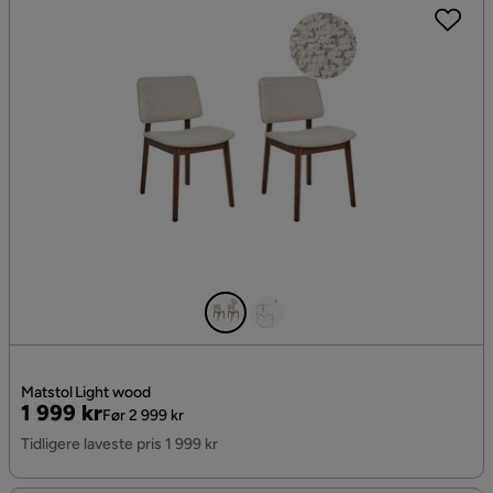
Matstol Light wood
Pris
Original
1 999 kr
Før 2 999 kr
Pris
Tidligere laveste pris 1 999 kr