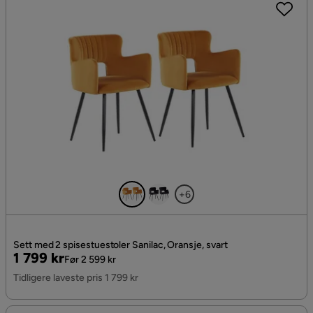
+6
Sett med 2 spisestuestoler Sanilac, Oransje, svart
Pris
Original
1 799 kr
Før 2 599 kr
Pris
Tidligere laveste pris 1 799 kr