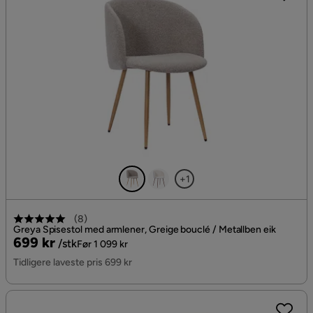
+1
(
8
)
Greya Spisestol med armlener, Greige bouclé / Metallben eik
Pris
Original
699 kr
/stk
Før 1 099 kr
Pris
Tidligere laveste pris 699 kr