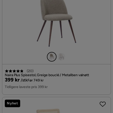
(
20
)
Naira Plus Spisestol, Greige bouclé / Metallben valnøtt
Pris
Original
399 kr
/stk
Før 749 kr
Pris
Tidligere laveste pris 399 kr
Nyhet