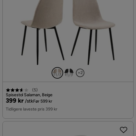
+2
(
5
)
Spisestol Salaman, Beige
Pris
Original
399 kr
/stk
Før 599 kr
Pris
Tidligere laveste pris 399 kr