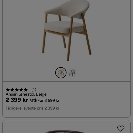
(
1
)
Ansari Lenestol, Beige
Pris
Original
2 399 kr
/stk
Før 3 599 kr
Pris
Tidligere laveste pris 2 399 kr