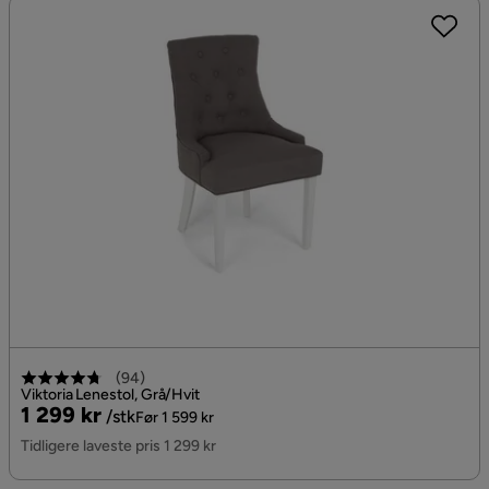
(
94
)
Viktoria Lenestol, Grå/Hvit
Pris
Original
1 299 kr
/stk
Før 1 599 kr
Pris
Tidligere laveste pris 1 299 kr