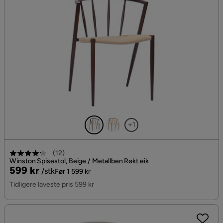
+1
(
12
)
Winston Spisestol, Beige / Metallben Røkt eik
Pris
Original
599 kr
/stk
Før 1 599 kr
Pris
Tidligere laveste pris 599 kr