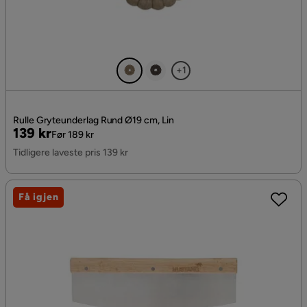
+1
Rulle Gryteunderlag Rund Ø19 cm, Lin
Pris
Original
139 kr
Før 189 kr
Pris
Tidligere laveste pris 139 kr
Få igjen