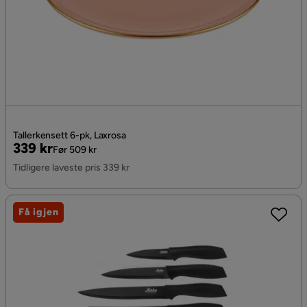
Tallerkensett 6-pk, Laxrosa
Pris
Original
339 kr
Før 509 kr
Pris
Tidligere laveste pris 339 kr
Få igjen