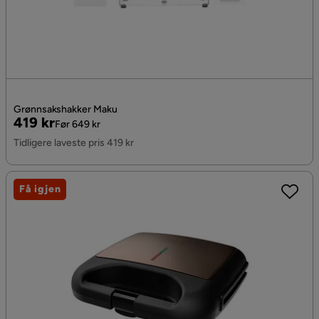
Grønnsakshakker Maku
Pris
Original
419 kr
Før 649 kr
Pris
Tidligere laveste pris 419 kr
Få igjen