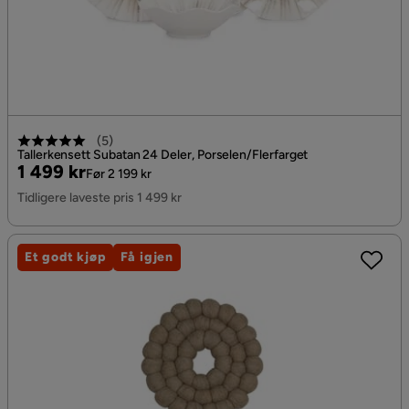
(
5
)
Tallerkensett Subatan 24 Deler, Porselen/Flerfarget
Pris
Original
1 499 kr
Før 2 199 kr
Pris
Tidligere laveste pris 1 499 kr
Et godt kjøp
Få igjen