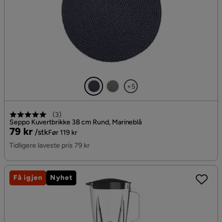
+5
(
3
)
Seppo Kuvertbrikke 38 cm Rund, Marineblå
Pris
Original
79 kr
/stk
Før 119 kr
Pris
Tidligere laveste pris 79 kr
Få igjen
Nyhet