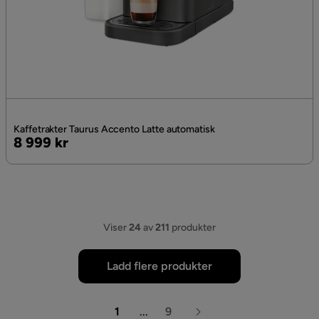
Kaffetrakter Taurus Accento Latte automatisk
Pris
8 999 kr
Viser
24
av
211
produkter
Ladd flere produkter
1
...
9