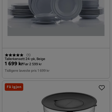
(
1
)
Tallerkensett 24-pk, Beige
Pris
Original
1 699 kr
Før 2 599 kr
Pris
Tidligere laveste pris 1 699 kr
Få igjen