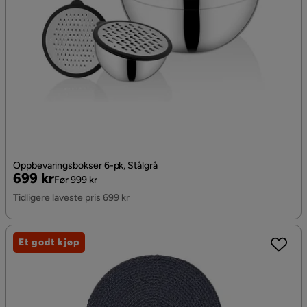
Oppbevaringsbokser 6-pk, Stålgrå
Pris
Original
699 kr
Før 999 kr
Pris
Tidligere laveste pris 699 kr
Et godt kjøp