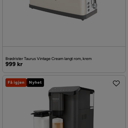
Brødrister Taurus Vintage Cream langt rom, krem
Pris
999 kr
Få igjen
Nyhet