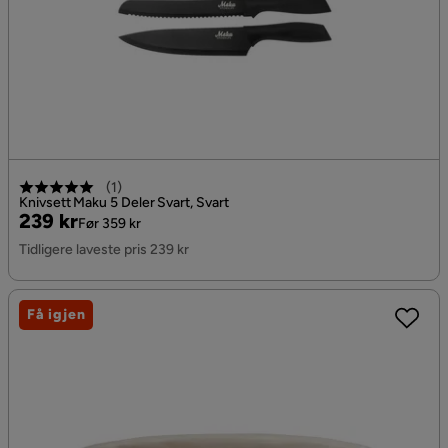
(
1
)
Knivsett Maku 5 Deler Svart, Svart
Pris
Original
239 kr
Før 359 kr
Pris
Tidligere laveste pris 239 kr
Få igjen