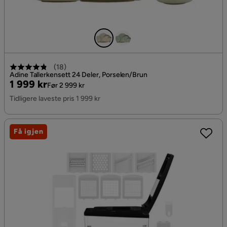
(
18
)
Adine Tallerkensett 24 Deler, Porselen/Brun
Pris
Original
1 999 kr
Før 2 999 kr
Pris
Tidligere laveste pris 1 999 kr
Få igjen