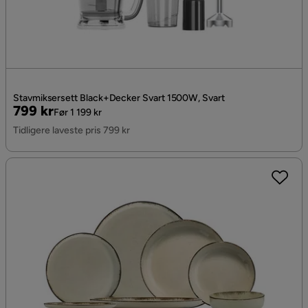
Stavmiksersett Black+Decker Svart 1500W, Svart
Pris
Original
799 kr
Før 1 199 kr
Pris
Tidligere laveste pris 799 kr