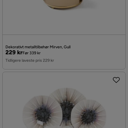
Dekorativt metalltilbehør Mirven, Gull
Pris
Original
229 kr
Før 339 kr
Pris
Tidligere laveste pris 229 kr