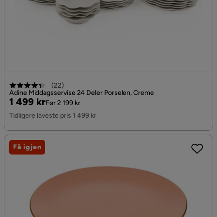
(
22
)
Adine Middagsservise 24 Deler Porselen, Creme
Pris
Original
1 499 kr
Før 2 199 kr
Pris
Tidligere laveste pris 1 499 kr
Få igjen