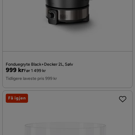
Fonduegryte Black+Decker 2L, Sølv
Pris
Original
999 kr
Før 1 499 kr
Pris
Tidligere laveste pris 999 kr
Få igjen