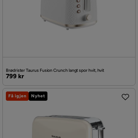
Brødrister Taurus Fusion Crunch langt spor hvit, hvit
Pris
799 kr
Få igjen
Nyhet