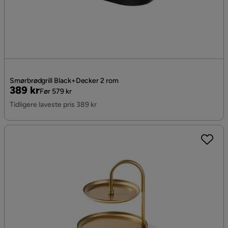
Smørbrødgrill Black+Decker 2 rom
Pris
Original
389 kr
Før 579 kr
Pris
Tidligere laveste pris 389 kr