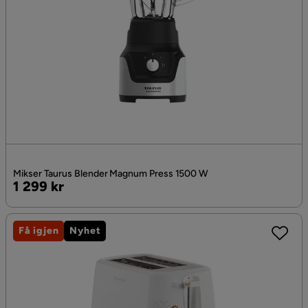
Mikser Taurus Blender Magnum Press 1500 W
Pris
1 299 kr
Få igjen
Nyhet