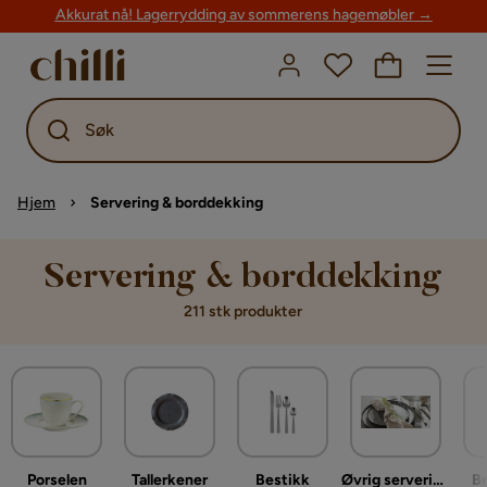
Akkurat nå! Lagerrydding av sommerens hagemøbler →
Søk
Hjem
Servering & borddekking
Servering & borddekking
211 stk produkter
Porselen
Tallerkener
Bestikk
Øvrig servering & borddekking
Br