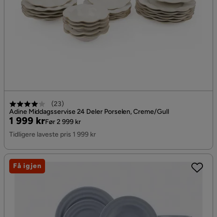
(
23
)
Adine Middagsservise 24 Deler Porselen, Creme/Gull
Pris
Original
1 999 kr
Før 2 999 kr
Pris
Tidligere laveste pris 1 999 kr
Få igjen