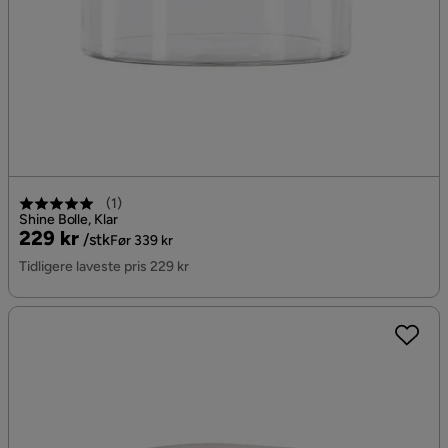
(
1
)
Shine Bolle, Klar
Pris
Original
229 kr
/stk
Før 339 kr
Pris
Tidligere laveste pris 229 kr