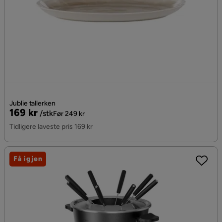
Jublie tallerken
Pris
Original
169 kr
/stk
Før 249 kr
Pris
Tidligere laveste pris 169 kr
Få igjen