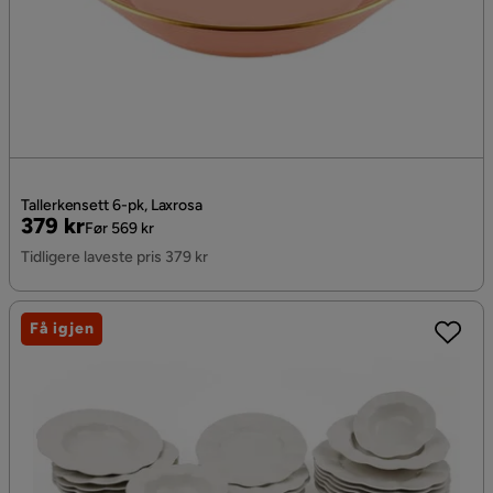
Tallerkensett 6-pk, Laxrosa
Pris
Original
379 kr
Før 569 kr
Pris
Tidligere laveste pris 379 kr
Få igjen