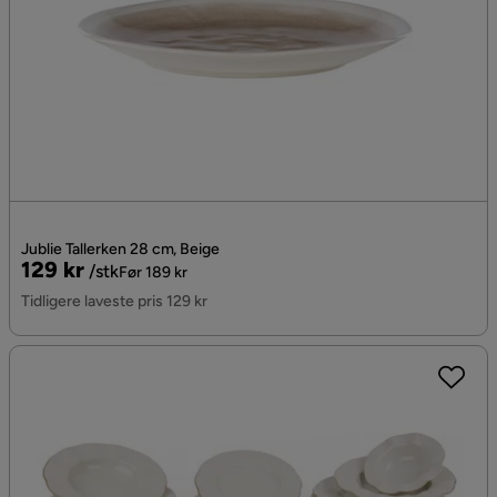
Jublie Tallerken 28 cm, Beige
Pris
Original
129 kr
/stk
Før 189 kr
Pris
Tidligere laveste pris 129 kr