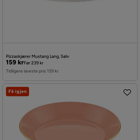
Pizzaskjærer Mustang Lang, Sølv
Pris
Original
159 kr
Før 239 kr
Pris
Tidligere laveste pris 159 kr
Få igjen