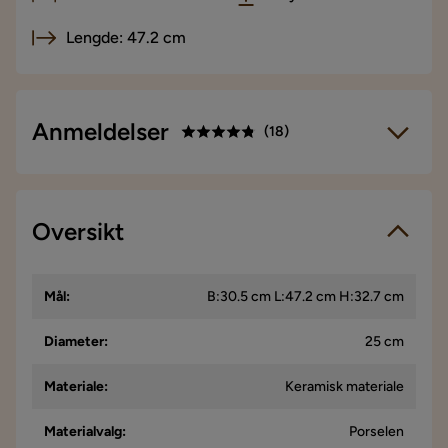
Lengde: 47.2 cm
Anmeldelser
(
18
)
4.8
5
☆
4
☆
3
Oversikt
☆
18 anmeldelser
2
☆
1
☆
Vi bruker kun anmeldelser fra ekte kunder. Det er kun kunder
Mål
:
B:30.5 cm L:47.2 cm H:32.7 cm
som har gjennomført et kjøp som får forespørsel om å legge
igjen en produktanmeldelse. Forespørselen sendes via e-
post til e-postadressen som kunden oppga ved kjøpet.
Diameter
:
25 cm
Materiale
:
Keramisk materiale
Wayra C
WC
Materialvalg
:
Porselen