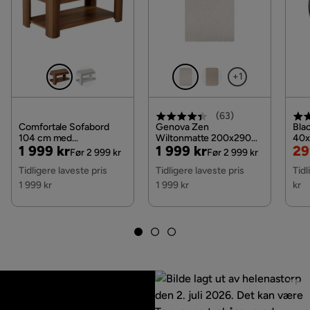
+1
(
63
)
Comfortale Sofabord
Genova Zen
Bla
104 cm med
Wiltonmatte 200x290
40x
Pris
Original
Pris
Original
Ne
Or
1 999 kr
1 999 kr
29
Oppbevaringshylle,
cm, Hvit
Før 2 999 kr
Før 2 999 kr
Valnøttsbrun
Pris
Pris
Pri
Pri
Tidligere laveste pris
Tidligere laveste pris
Tidl
1 999 kr
1 999 kr
kr