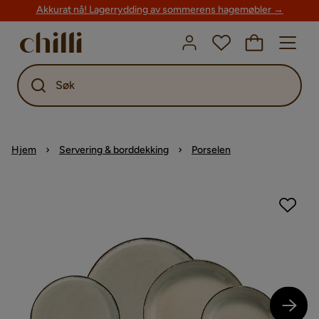
Akkurat nå! Lagerrydding av sommerens hagemøbler →
Søk
Hjem
Servering & borddekking
Porselen