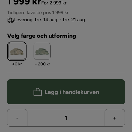
Pris
Original
1 999 kr
Før 2 999 kr
Pris
Tidligere laveste pris 1 999 kr
Levering: fre. 14 aug. - fre. 21 aug.
Velg farge och utforming
Pris
Pris
+
0 kr
− 200 kr
Legg i handlekurven
-
+