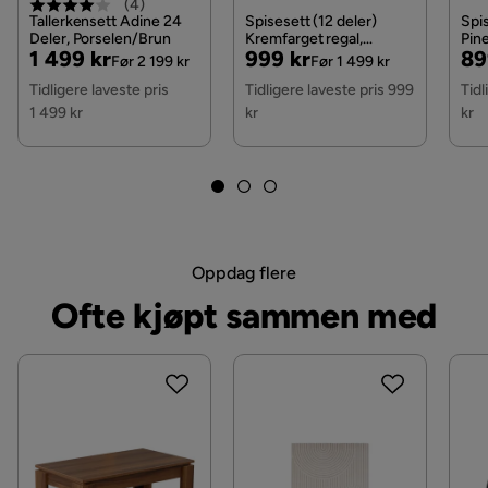
(
4
)
Øvrig informasjon
Mikrovågsugnssäker
Tallerkensett Adine 24
Spisesett (12 deler)
Spis
Deler, Porselen/Brun
Kremfarget regal,
Pin
Pris
Original
Pris
Original
Pri
Or
1 499 kr
999 kr
89
Cremehvit
Før 2 199 kr
Før 1 499 kr
Pris
Pris
Pri
Tidligere laveste pris
Tidligere laveste pris 999
Tidl
1 499 kr
kr
kr
Oppdag flere
Ofte kjøpt sammen med