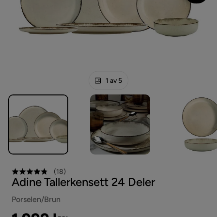
1 av 5
(
18
)
Adine Tallerkensett 24 Deler
Porselen/Brun