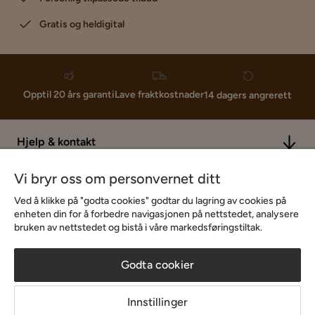
Gratis og heldigital
Lave fraktkostnader
Opptil 20 års garanti
14 dagers angrerett
Hjelp & kontakt
Vi bryr oss om personvernet ditt
Sortiment & tilbud
Ved å klikke på "godta cookies" godtar du lagring av cookies på
enheten din for å forbedre navigasjonen på nettstedet, analysere
bruken av nettstedet og bistå i våre markedsføringstiltak.
Inspirasjon
Godta cookier
Om Chilli
Innstillinger