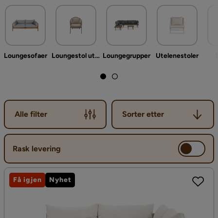
byggbare loungemøbler og med det vil vi tilby en “gjør det selv”
følelse. Kjøp for eksempel en byggbar modul som du selv
bestemmer om du vil bygge på til en stor eller liten
loungegruppe.
Loungesofaer
Loungestol utendørs
Loungegrupper
Utelenestoler
Sorter etter
Alle filter
Sorter etter
Rask levering
Få igjen
Nyhet