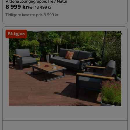
Vittoria Loungegruppe, Tre / Natur
Pris
Original
8 999 kr
Før 13 499 kr
Pris
Tidligere laveste pris 8 999 kr
Få igjen