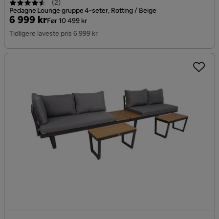
(
2
)
Pedagne Lounge gruppe 4-seter, Rotting / Beige
Pris
Original
6 999 kr
Før 10 499 kr
Pris
Tidligere laveste pris 6 999 kr