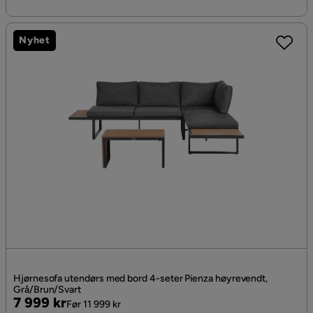
Nyhet
Hjørnesofa utendørs med bord 4-seter Pienza høyrevendt,
Grå/Brun/Svart
Pris
Original
7 999 kr
Før 11 999 kr