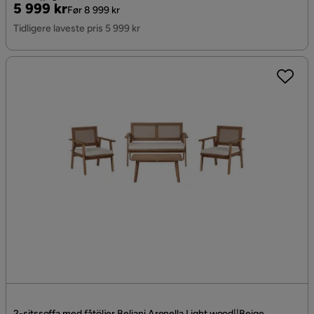
Pris
Original
5 999 kr
Før 8 999 kr
Pris
Tidligere laveste pris 5 999 kr
2-sitssoffa med fåtöljer Beliani Arenella Light wood||Beige