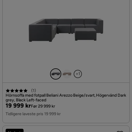
+1
(
1
)
Hörnsoffa med fotpall Beliani Arezzo Beige/svart, Högervänd Dark
grey, Black Left-faced
Pris
Original
19 999 kr
Før 29 999 kr
Pris
Tidligere laveste pris 19 999 kr