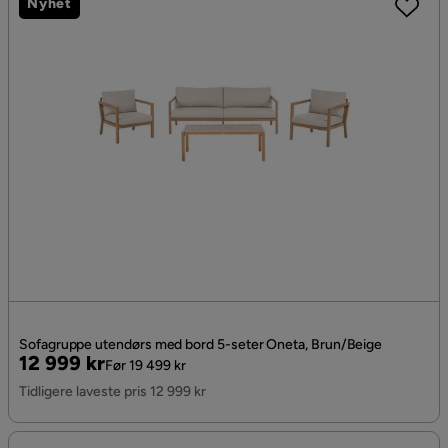
Nyhet
Sofagruppe utendørs med bord 5-seter Oneta, Brun/Beige
Pris
Original
12 999 kr
Før 19 499 kr
Pris
Tidligere laveste pris 12 999 kr