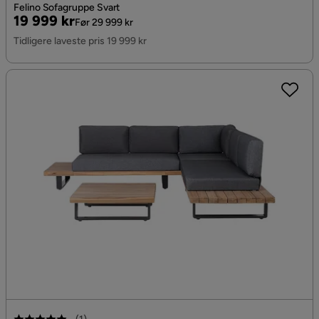
Felino Sofagruppe Svart
Pris
Original
19 999 kr
Før 29 999 kr
Pris
Tidligere laveste pris 19 999 kr