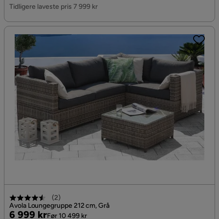
Pris
Tidligere laveste pris 7 999 kr
(
2
)
Avola Loungegruppe 212 cm, Grå
Pris
Original
6 999 kr
Før 10 499 kr