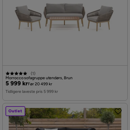
(
1
)
Morrocco sofagruppe utendørs, Brun
Pris
Original
5 999 kr
Før 20 499 kr
Pris
Tidligere laveste pris 5 999 kr
Outlet