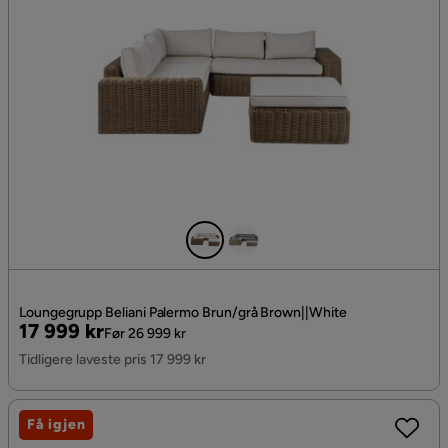
Loungegrupp Beliani Palermo Brun/grå Brown||White
Pris
Original
17 999 kr
Før 26 999 kr
Pris
Tidligere laveste pris 17 999 kr
Få igjen