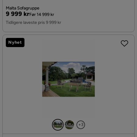
Malta Sofagruppe
Pris
Original
9 999 kr
Før 14 999 kr
Pris
Tidligere laveste pris 9 999 kr
Nyhet
+3