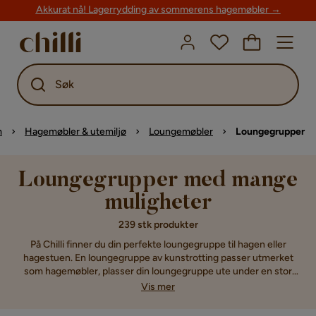
Akkurat nå! Lagerrydding av sommerens hagemøbler →
Søk
m
Hagemøbler & utemiljø
Loungemøbler
Loungegrupper
Loungegrupper med mange
muligheter
239 stk produkter
På Chilli finner du din perfekte loungegruppe til hagen eller
hagestuen. En loungegruppe av kunstrotting passer utmerket
som hagemøbler, plasser din loungegruppe ute under en stor
parasoll under solfylte sommerdager for ekstra ferieluksus. Hos
Vis mer
oss finner du alltid loungemøbler, puter til loungegrupper og
puter til skikkelig gode priser. På Chilli finnes stort utvalg av