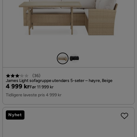
(
36
)
James Light sofagruppe utendørs 5-seter – høyre, Beige
Pris
Original
4 999 kr
Før 11 999 kr
Pris
Tidligere laveste pris 4 999 kr
Nyhet