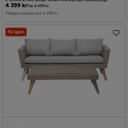
Pris
Original
4 399 kr
Før 6 499 kr
Pris
Tidligere laveste pris 4 399 kr
Få igjen