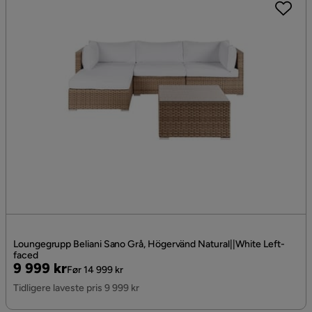
Loungegrupp Beliani Sano Grå, Högervänd Natural||White Left-
faced
Pris
Original
9 999 kr
Før 14 999 kr
Pris
Tidligere laveste pris 9 999 kr