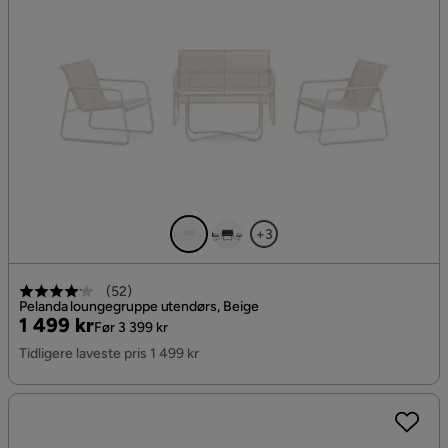
+3
(
52
)
Pelanda loungegruppe utendørs, Beige
Pris
Original
1 499 kr
Før 3 399 kr
Pris
Tidligere laveste pris 1 499 kr