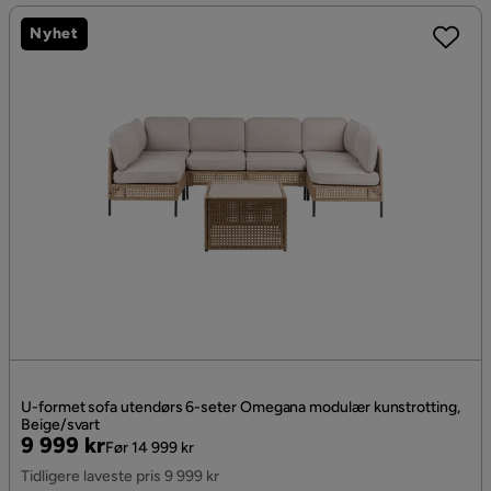
Nyhet
U-formet sofa utendørs 6-seter Omegana modulær kunstrotting,
Beige/svart
Pris
Original
9 999 kr
Før 14 999 kr
Pris
Tidligere laveste pris 9 999 kr