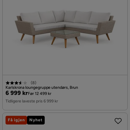
(
8
)
Karlskrona loungegruppe utendørs, Brun
Pris
Original
6 999 kr
Før 12 499 kr
Pris
Tidligere laveste pris 6 999 kr
Få igjen
Nyhet