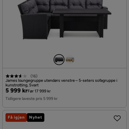
(
16
)
James loungegruppe utendørs venstre – 5-seters sofagruppe i
kunstrotting, Svart
Pris
Original
5 999 kr
Før 17 999 kr
Pris
Tidligere laveste pris 5 999 kr
Få igjen
Nyhet