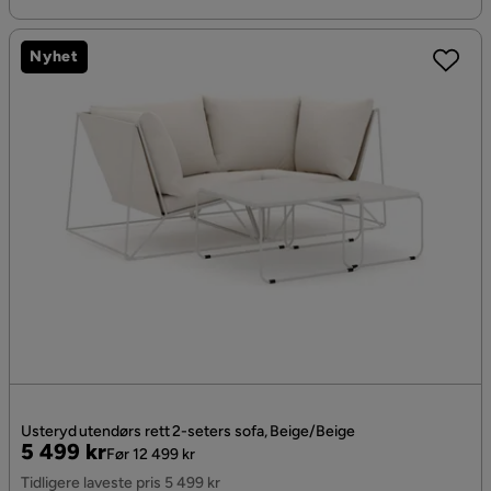
Nyhet
Usteryd utendørs rett 2-seters sofa, Beige/Beige
Pris
Original
5 499 kr
Før 12 499 kr
Pris
Tidligere laveste pris 5 499 kr