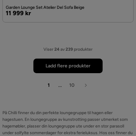
Garden Lounge Set Atelier Del Sofa Beige
Pris
11 999 kr
Viser
24
av
239
produkter
Ladd flere produkter
1
...
10
På Chilli finner du din perfekte loungegruppe til hagen eller
hagestuen. En loungegruppe av kunstrotting passer utmerket som
hagemøbler, plasser din loungegruppe ute under en stor parasoll
under solfylte sommerdager for ekstra ferieluksus. Hos oss finner du