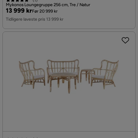
(
1
)
Mykonos Loungegruppe 256 cm, Tre / Natur
Pris
Original
13 999 kr
Før 20 999 kr
Pris
Tidligere laveste pris 13 999 kr