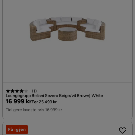
(
1
)
Loungegrupp Beliani Severo Beige/vit Brown||White
Pris
Original
16 999 kr
Før 25 499 kr
Pris
Tidligere laveste pris 16 999 kr
Få igjen