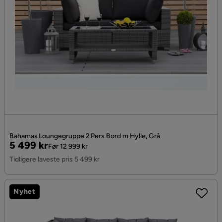
Bahamas Loungegruppe 2 Pers Bord m Hylle, Grå
Pris
Original
5 499 kr
Før 12 999 kr
Pris
Tidligere laveste pris 5 499 kr
Nyhet