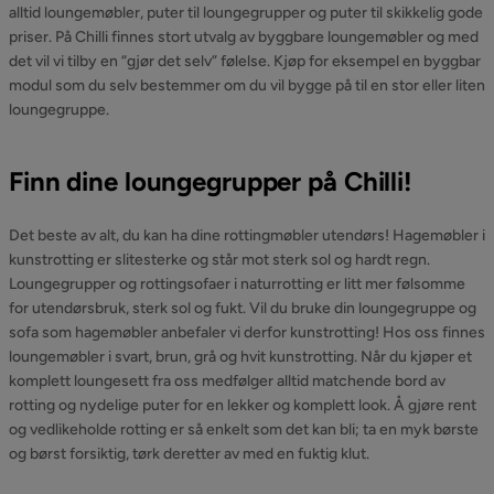
alltid loungemøbler, puter til loungegrupper og puter til skikkelig gode
priser. På Chilli finnes stort utvalg av byggbare loungemøbler og med
det vil vi tilby en “gjør det selv” følelse. Kjøp for eksempel en byggbar
modul som du selv bestemmer om du vil bygge på til en stor eller liten
loungegruppe.
Finn dine loungegrupper på Chilli!
Det beste av alt, du kan ha dine rottingmøbler utendørs! Hagemøbler i
kunstrotting er slitesterke og står mot sterk sol og hardt regn.
Loungegrupper og rottingsofaer i naturrotting er litt mer følsomme
for utendørsbruk, sterk sol og fukt. Vil du bruke din loungegruppe og
sofa som hagemøbler anbefaler vi derfor kunstrotting! Hos oss finnes
loungemøbler i svart, brun, grå og hvit kunstrotting. Når du kjøper et
komplett loungesett fra oss medfølger alltid matchende bord av
rotting og nydelige puter for en lekker og komplett look. Å gjøre rent
og vedlikeholde rotting er så enkelt som det kan bli; ta en myk børste
og børst forsiktig, tørk deretter av med en fuktig klut.