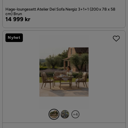
Hage-loungesett Atelier Del Sofa Nergiz 3+1+1 (200 x 78 x 58
cm) Brun
Pris
14 999 kr
Nyhet
+4