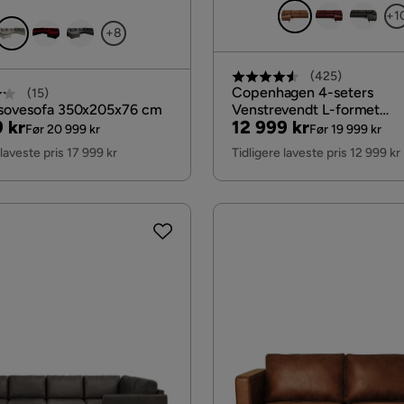
+1
+8
(
425
)
Copenhagen 4-seters
(
15
)
-sovesofa 350x205x76 cm
Venstrevendt L-formet
al
Pris
Original
 kr
12 999 kr
Sjeselongsofa i Kunstlær, 
Før 20 999 kr
Før 19 999 kr
Pris
 laveste pris 17 999 kr
Tidligere laveste pris 12 999 kr