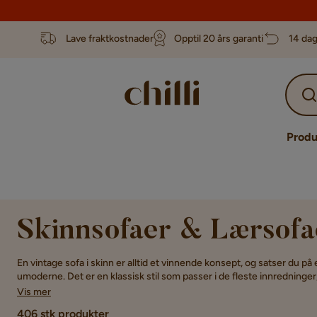
Lave fraktkostnader
Opptil 20 års garanti
14 dag
Produ
Skinnsofaer & Lærsofa
En vintage sofa i skinn er alltid et vinnende konsept, og satser du på e
umoderne. Det er en klassisk stil som passer i de fleste innredninger,
En skinnsofa gir din innredning en følelse som er rustikk samtidig
Vis mer
er tidløs, og det er akkurat derfor den passer inn i mange ulike innred
406 stk produkter