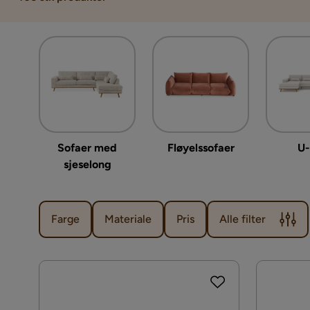
Sofaer med
Fløyelssofaer
U-
sjeselong
Farge
Materiale
Pris
Alle filter