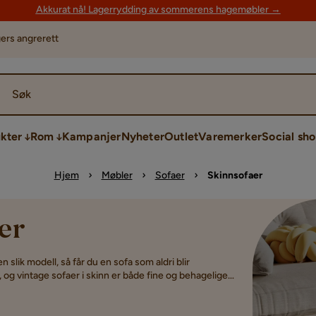
Akkurat nå! Lagerrydding av sommerens hagemøbler →
ers angrerett
Søk
kter
Rom
Kampanjer
Nyheter
Outlet
Varemerker
Social sh
Hjem
Møbler
Sofaer
Skinnsofaer
er
n slik modell, så får du en sofa som aldri blir
 og vintage sofaer i skinn er både fine og behagelige.
 som den er myk, og som er moderne samtidig som den
ningsstiler.