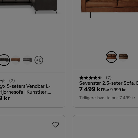
+8
(
7
)
(
7
)
Sevenstar 2,5-seter Sofa, 
yx 5-seters Vendbar L-
Pris
Original
7 499 kr
Før 9 999 kr
Hjørnesofa i Kunstlær,
Pris
9 kr
å
Tidligere laveste pris 7 499 kr