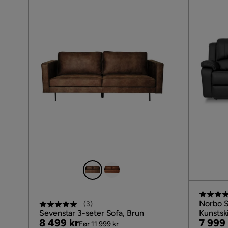
Norbo S
(
3
)
Sevenstar 3-seter Sofa, Brun
Kunstski
Pris
Original
Pris
Origin
8 499 kr
7 999 
Kinosofa
Før 11 999 kr