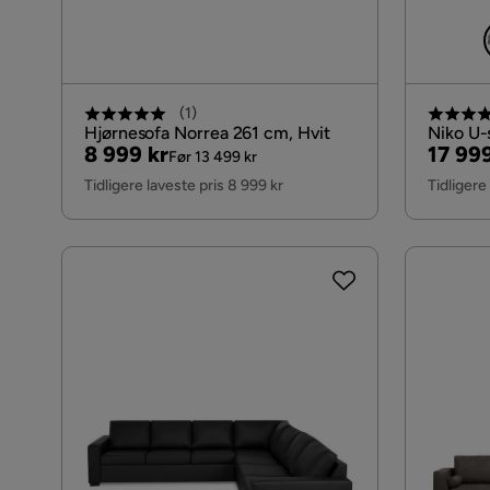
(
1
)
Hjørnesofa Norrea 261 cm, Hvit
Niko U
Pris
Original
Pris
Origin
8 999 kr
17 999
Før 13 499 kr
Pris
Pris
Tidligere laveste pris 8 999 kr
Tidligere