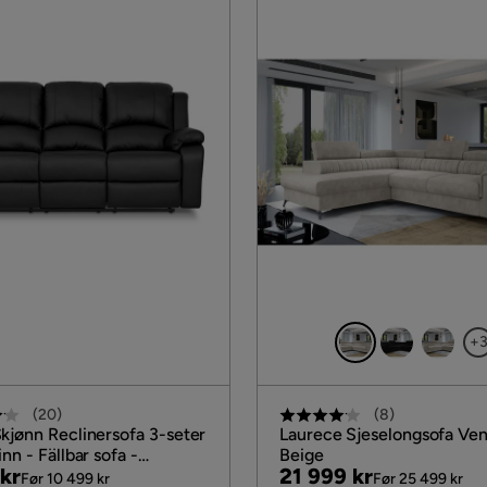
+
(
20
)
(
8
)
kjønn Reclinersofa 3-seter
Laurece Sjeselongsofa Ven
nn - Fällbar sofa -
Beige
al
Pris
Original
kr
21 999 kr
, Svart
Før 10 499 kr
Før 25 499 kr