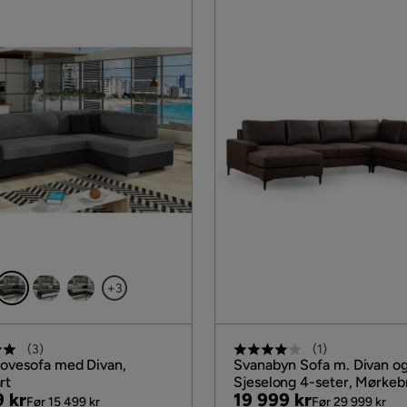
+3
(
3
)
(
1
)
Sovesofa med Divan,
Svanabyn Sofa m. Divan o
rt
Sjeselong 4-seter, Mørkeb
al
Pris
Original
9 kr
19 999 kr
Før 15 499 kr
Før 29 999 kr