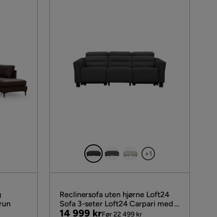
+1
g
Reclinersofa uten hjørne Loft24
run
Sofa 3-seter Loft24 Carpari med 2
Pris
Original
14 999 kr
elektriske reclinere Grå Belfast-
Før 22 499 kr