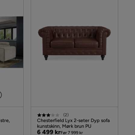
3
(
2
)
stre,
Chesterfield Lyx 2-seter Dyp sofa
kunstskinn, Mørk brun PU
Pris
Original
6 499 kr
Før 7 999 kr