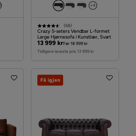
0
+4
(
68
)
Crazy 5-seters Vendbar L-formet
Large Hjørnesofa i Kunstlær, Svart
Pris
Original
13 999 kr
Brun
Før 18 999 kr
Pris
Tidligere laveste pris 13 999 kr
Få igjen