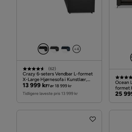
+4
(
62
)
Crazy 6-seters Vendbar L-formet
X-Large Hjørnesofa i Kunstlær,
Ocean L
Pris
Original
13 999 kr
Svart
Før 18 999 kr
formet 
Pris
Pris
25 99
Mørk gr
Tidligere laveste pris 13 999 kr