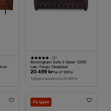
(
8
)
Birmingham Sofa 3-Seter 100%
Brun
Lær, Farge: Okseblod
Pris
Original
20 499 kr
Før 27 999 kr
Pris
Tidligere laveste pris 20 499 kr
Få igjen