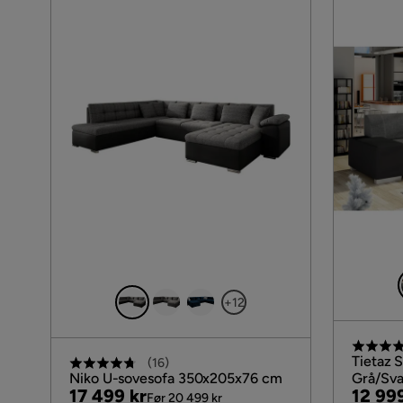
+12
Tietaz 
(
16
)
Niko U-sovesofa 350x205x76 cm
Grå/Sva
Pris
Original
Pris
Origin
17 499 kr
12 99
Før 20 499 kr