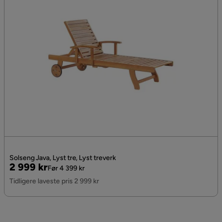
Solseng Java, Lyst tre, Lyst treverk
Pris
Original
2 999 kr
Før 4 399 kr
Pris
Tidligere laveste pris 2 999 kr