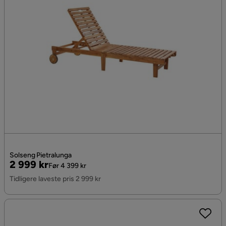
Solseng Pietralunga
Pris
Original
2 999 kr
Før 4 399 kr
Pris
Tidligere laveste pris 2 999 kr