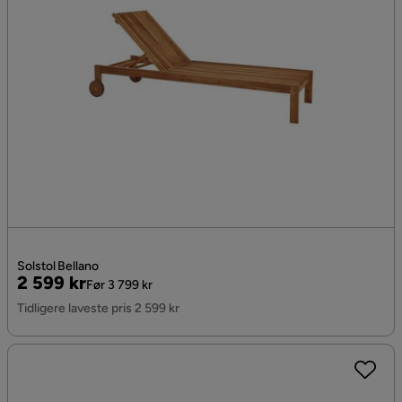
Solstol Bellano
Pris
Original
2 599 kr
Før 3 799 kr
Pris
Tidligere laveste pris 2 599 kr