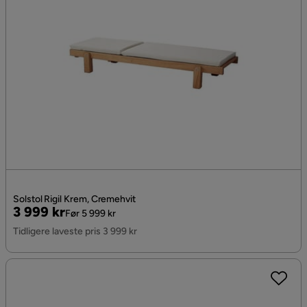
Solstol Rigil Krem, Cremehvit
Pris
Original
3 999 kr
Før 5 999 kr
Pris
Tidligere laveste pris 3 999 kr