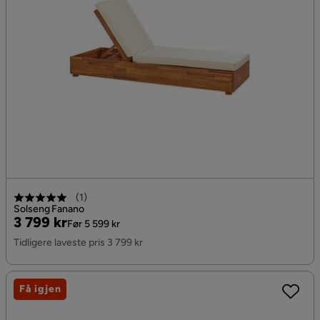
(
1
)
Solseng Fanano
Pris
Original
3 799 kr
Før 5 599 kr
Pris
Tidligere laveste pris 3 799 kr
Få igjen