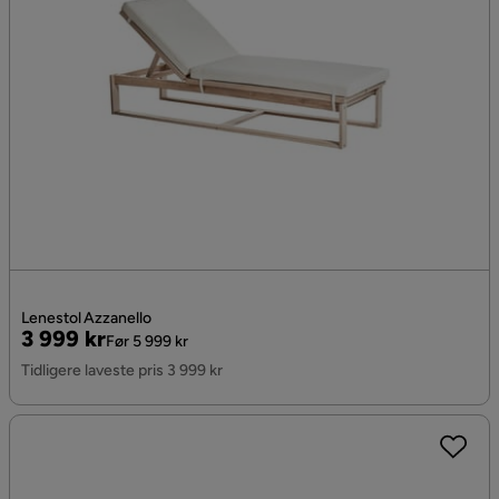
Lenestol Azzanello
Pris
Original
3 999 kr
Før 5 999 kr
Pris
Tidligere laveste pris 3 999 kr