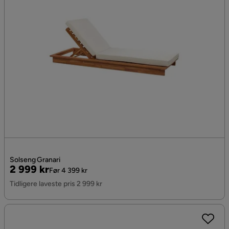
Solseng Granari
Pris
Original
2 999 kr
Før 4 399 kr
Pris
Tidligere laveste pris 2 999 kr