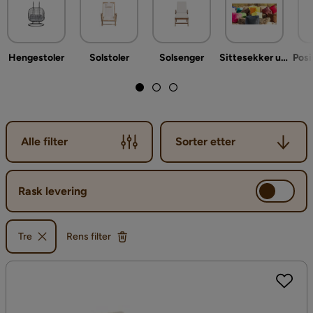
Hengestoler
Solstoler
Solsenger
Sittesekker ute
Posi
Sorter etter
Alle filter
Sorter etter
Rask levering
Tre
Rens filter