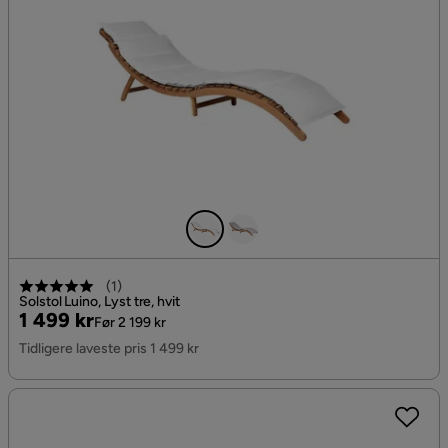
(
1
)
Solstol Luino, Lyst tre, hvit
Pris
Original
1 499 kr
Før 2 199 kr
Pris
Tidligere laveste pris 1 499 kr