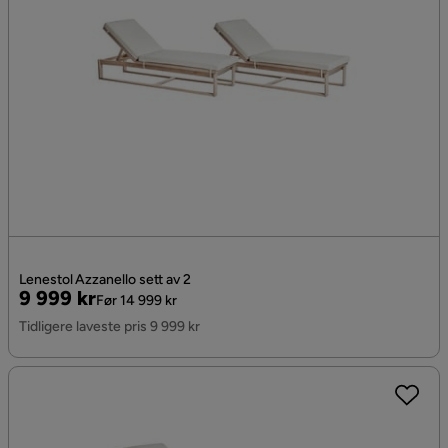
Lenestol Azzanello sett av 2
Pris
Original
9 999 kr
Før 14 999 kr
Pris
Tidligere laveste pris 9 999 kr