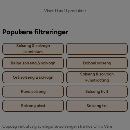
Viser
11
av
11
produkter
Populære filtreringer
Solseng & solvogn
aluminium
Beige solseng & solvogn
Dobbel solseng
Solseng & solvogn
Grå solseng & solvogn
kunstrotting
Rund solseng
Solseng hvit
Solseng plast
Solseng tre
Oppdag vårt utvalg av elegante solsenger i tre hos Chilli. Våre