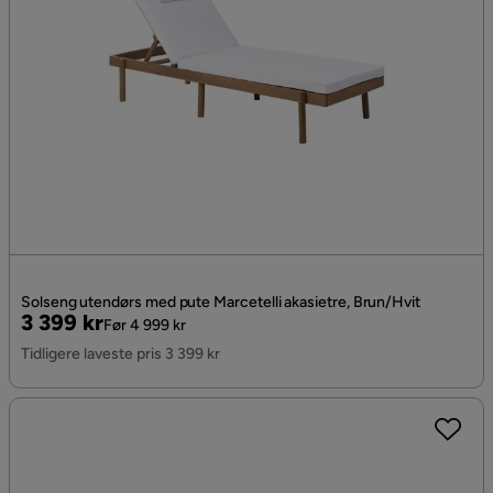
Solseng utendørs med pute Marcetelli akasietre, Brun/Hvit
Pris
Original
3 399 kr
Før 4 999 kr
Pris
Tidligere laveste pris 3 399 kr