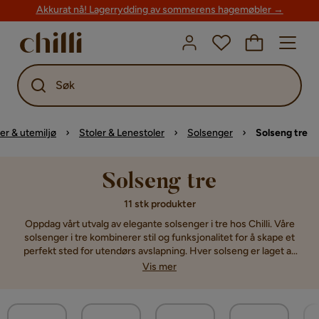
Akkurat nå! Lagerrydding av sommerens hagemøbler →
Søk
r & utemiljø
Stoler & Lenestoler
Solsenger
Solseng tre
Solseng tre
11 stk produkter
Oppdag vårt utvalg av elegante solsenger i tre hos Chilli. Våre
solsenger i tre kombinerer stil og funksjonalitet for å skape et
perfekt sted for utendørs avslapning. Hver solseng er laget av
høykvalitets treverk og er designet for å tilby komfort og
Vis mer
holdbarhet.