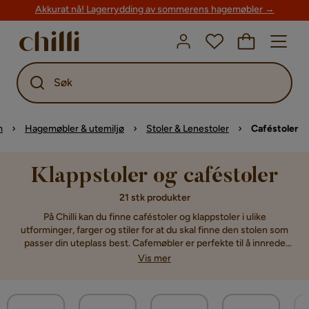
Akkurat nå! Lagerrydding av sommerens hagemøbler →
Søk
m
Hagemøbler & utemiljø
Stoler & Lenestoler
Caféstoler
Klappstoler og caféstoler
21 stk produkter
På Chilli kan du finne caféstoler og klappstoler i ulike
utforminger, farger og stiler for at du skal finne den stolen som
passer din uteplass best. Cafemøbler er perfekte til å innrede
uteplasser som er litt mindre, som for eksempel en balkong eller
Vis mer
altan. De fleste av våre caféstoler er dessuten enten
stablingsbare eller sammenleggbare som betyr at det blir svært
lett å oppbevare stolene når de ikke brukes. Kompletter ditt
cafebord med matchende cafestoler eller klappstoler, og du har