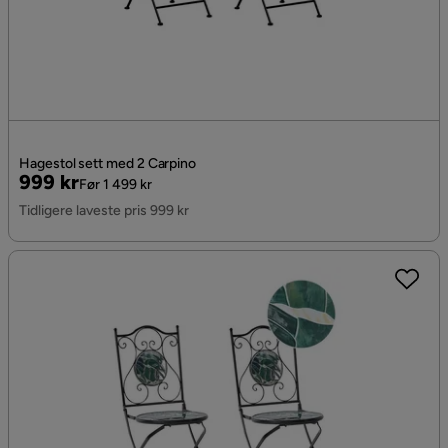
Hagestol sett med 2 Carpino
Pris
Original
999 kr
Før 1 499 kr
Pris
Tidligere laveste pris 999 kr