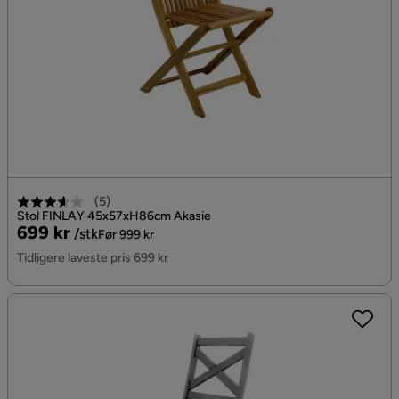
(
5
)
Stol FINLAY 45x57xH86cm Akasie
Pris
Original
699 kr
/stk
Før 999 kr
Pris
Tidligere laveste pris 699 kr