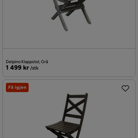
Delpino Klappstol, Grå
Pris
1 499 kr
/stk
Få igjen