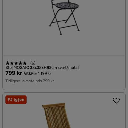
(
6
)
Stol MOSAIC 38x38xH93cm svart/metall
Pris
Original
799 kr
/stk
Før 1 199 kr
Pris
Tidligere laveste pris 799 kr
Få igjen