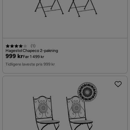
(
1
)
Hagestol Chapeco 2-pakning
Pris
Original
999 kr
Før 1 499 kr
Pris
Tidligere laveste pris 999 kr