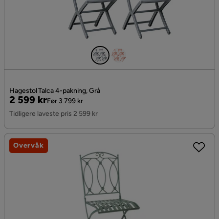
Hagestol Talca 4-pakning, Grå
Pris
Original
2 599 kr
Før 3 799 kr
Pris
Tidligere laveste pris 2 599 kr
Overvåk