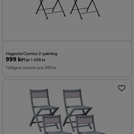
Hagestol Comiso 2-pakning
Pris
Original
999 kr
Før 1 499 kr
Pris
Tidligere laveste pris 999 kr