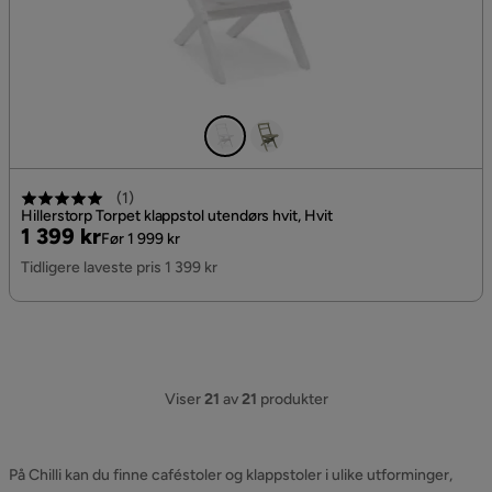
(
1
)
Hillerstorp Torpet klappstol utendørs hvit, Hvit
Pris
Original
1 399 kr
Før 1 999 kr
Pris
Tidligere laveste pris 1 399 kr
Viser
21
av
21
produkter
På Chilli kan du finne caféstoler og klappstoler i ulike utforminger,