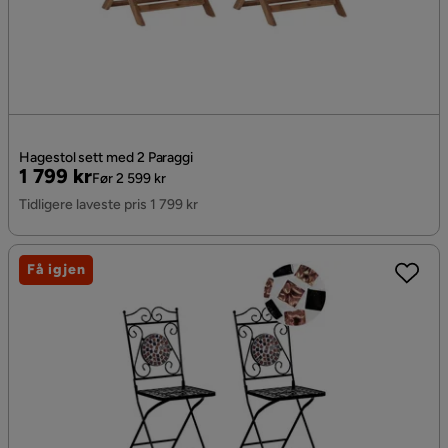
Hagestol sett med 2 Paraggi
Pris
Original
1 799 kr
Før 2 599 kr
Pris
Tidligere laveste pris 1 799 kr
Få igjen