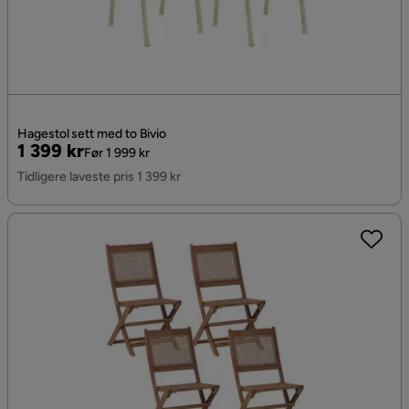
Hagestol sett med to Bivio
Pris
Original
1 399 kr
Før 1 999 kr
Pris
Tidligere laveste pris 1 399 kr