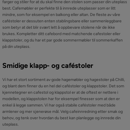
farger og stiler for at du skal finne den stolen som passer din uteplass
best. Cafemøbler er perfekte til å innrede uteplasser som er litt
mindre, som for eksempel en balkong eller altan. De fleste av våre
caféstoler er dessuten enten stablingsbare eller sammenleggbare
som betyr at det blir svært lett å oppbevare stolene når de ikke
brukes. Kompletter ditt cafebord med matchende cafestoler eller
klappstoler, og du har et par gode sommermøbler til sommerkaffen
på din uteplass.
Smidige klapp- og caféstoler
Vi har et stort sortiment av gode hagemøbler og hagestoler på Chilli,
og blant dem finner du en hel del caféstoler og klappstoler. Det som
kjennetegner en cafestol og klappstol er at de oftest er nettere i
modellen, og klappstolen har for eksempel finesser som at den er
enkel å legge sammen. Vi har også stabile caféstoler med både
armlener og mer sjenerøse mål. Velg cafeinnredning etter smak og
behov, og tenk over hvordan du best kan planlegge og innrede din
uteplass.