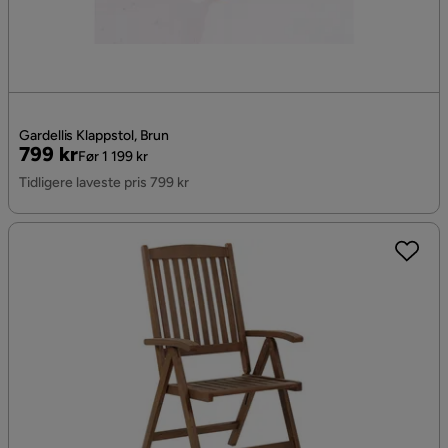
Gardellis Klappstol, Brun
Pris
Original
799 kr
Før 1 199 kr
Pris
Tidligere laveste pris 799 kr