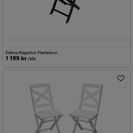
Edilma Klappstol, Mørkebrun
Pris
1 199 kr
/stk