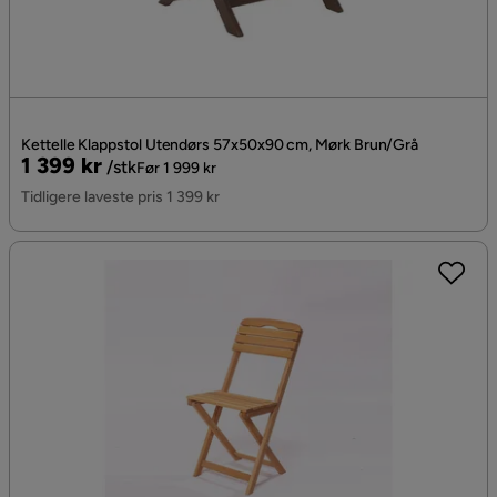
Kettelle Klappstol Utendørs 57x50x90 cm, Mørk Brun/Grå
Pris
Original
1 399 kr
/stk
Før 1 999 kr
Pris
Tidligere laveste pris 1 399 kr