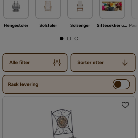
et par gode sommermøbler til sommerkaffen på din uteplass.
Hengestoler
Solstoler
Solsenger
Sittesekker ute
Posi
Sorter etter
Alle filter
Sorter etter
Rask levering