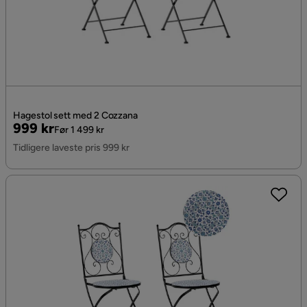
Hagestol sett med 2 Cozzana
Pris
Original
999 kr
Før 1 499 kr
Pris
Tidligere laveste pris 999 kr