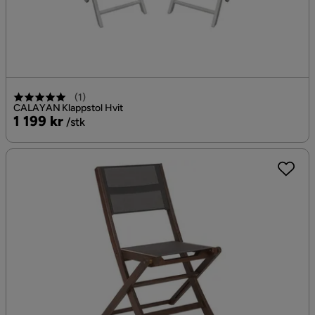
(
1
)
CALAYAN Klappstol Hvit
Pris
1 199 kr
/stk