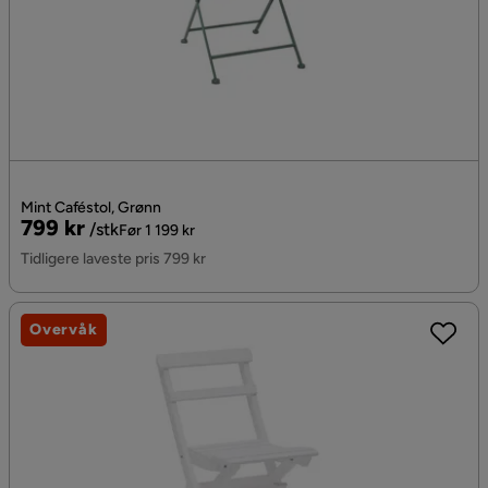
Mint Caféstol, Grønn
Pris
Original
799 kr
/stk
Før 1 199 kr
Pris
Tidligere laveste pris 799 kr
Overvåk