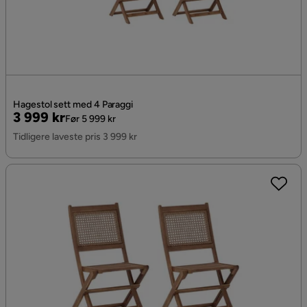
Hagestol sett med 4 Paraggi
Pris
Original
3 999 kr
Før 5 999 kr
Pris
Tidligere laveste pris 3 999 kr