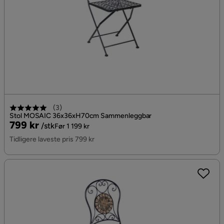
(
3
)
Stol MOSAIC 36x36xH70cm Sammenleggbar
Pris
Original
799 kr
/stk
Før 1 199 kr
Pris
Tidligere laveste pris 799 kr