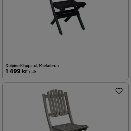
Delpino Klappstol, Mørkebrun
Pris
1 499 kr
/stk