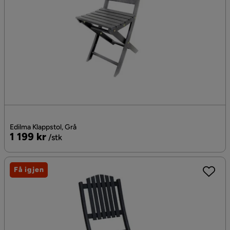
Edilma Klappstol, Grå
Pris
1 199 kr
/stk
Få igjen