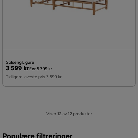
Solseng Ligure
Pris
Original
3 599 kr
Før 5 399 kr
Pris
Tidligere laveste pris 3 599 kr
Viser
12
av
12
produkter
Populære filtreringer