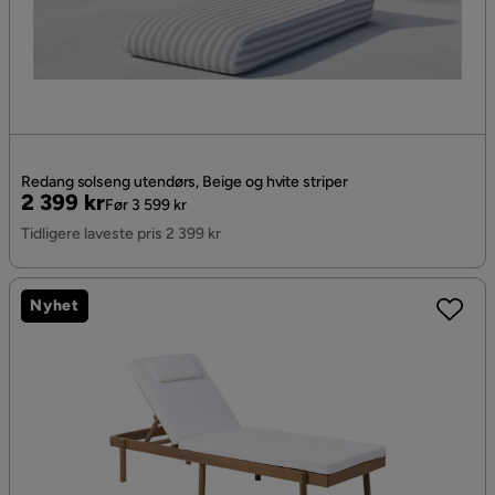
Redang solseng utendørs, Beige og hvite striper
Pris
Original
2 399 kr
Før 3 599 kr
Pris
Tidligere laveste pris 2 399 kr
Nyhet