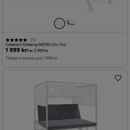
(
1
)
Catania Ii Solseng 66|190 Cm, Gul
Pris
Original
1 999 kr
Før 2 999 kr
Pris
Tidligere laveste pris 1 999 kr