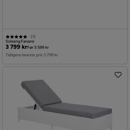
(
1
)
Solseng Fanano
Pris
Original
3 799 kr
Før 5 599 kr
Pris
Tidligere laveste pris 3 799 kr