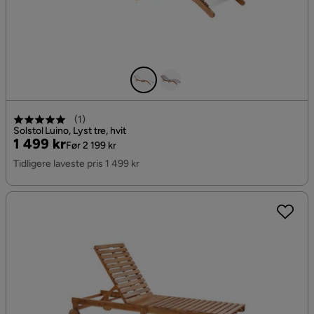
(
1
)
Solstol Luino, Lyst tre, hvit
Pris
Original
1 499 kr
Før 2 199 kr
Pris
Tidligere laveste pris 1 499 kr