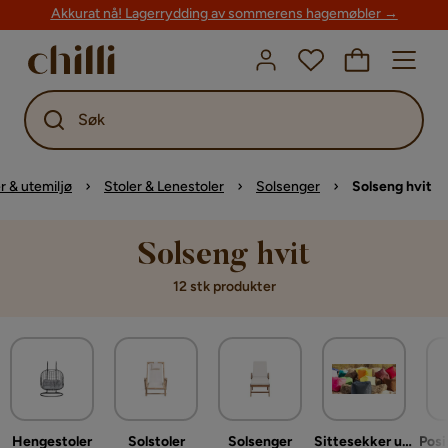
Akkurat nå! Lagerrydding av sommerens hagemøbler →
Søk
 & utemiljø
Stoler & Lenestoler
Solsenger
Solseng hvit
Solseng hvit
12 stk produkter
Hengestoler
Solstoler
Solsenger
Sittesekker ute
Posi