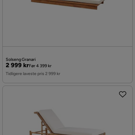
Solseng Granari
Pris
Original
2 999 kr
Før 4 399 kr
Pris
Tidligere laveste pris 2 999 kr