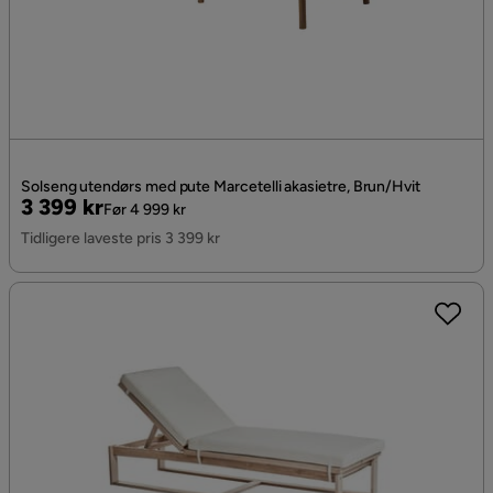
Solseng utendørs med pute Marcetelli akasietre, Brun/Hvit
Pris
Original
3 399 kr
Før 4 999 kr
Pris
Tidligere laveste pris 3 399 kr