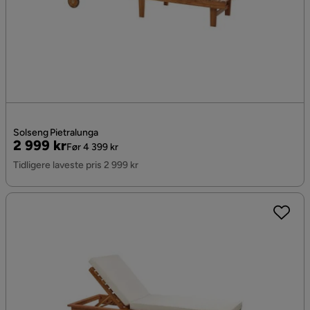
Solseng Pietralunga
Pris
Original
2 999 kr
Før 4 399 kr
Pris
Tidligere laveste pris 2 999 kr