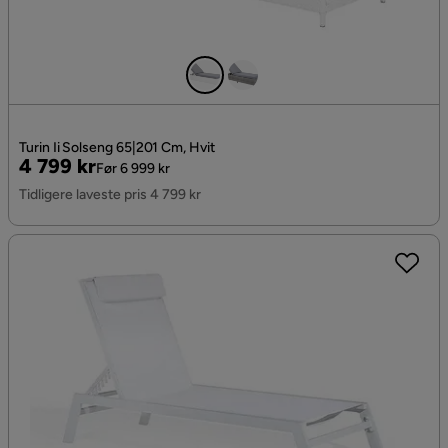
Turin Ii Solseng 65|201 Cm, Hvit
Pris
Original
4 799 kr
Før 6 999 kr
Pris
Tidligere laveste pris 4 799 kr