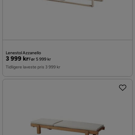
Lenestol Azzanello
Pris
Original
3 999 kr
Før 5 999 kr
Pris
Tidligere laveste pris 3 999 kr