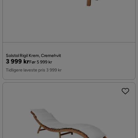
Solstol Rigil Krem, Cremehvit
Pris
Original
3 999 kr
Før 5 999 kr
Pris
Tidligere laveste pris 3 999 kr