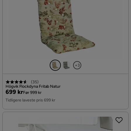
+3
(
35
)
Högvik Flockdyna Fritab Natur
Pris
Original
699 kr
Før 999 kr
Pris
Tidligere laveste pris 699 kr