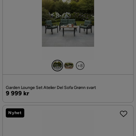
+8
Garden Lounge Set Atelier Del Sofa Grønn svart
Pris
9 999 kr
Nyhet