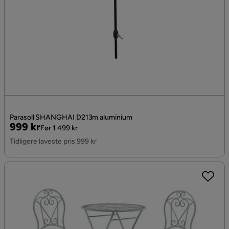
Parasoll SHANGHAI D213m aluminium
Pris
Original
999 kr
Før 1 499 kr
Pris
Tidligere laveste pris 999 kr