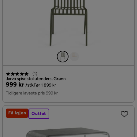
(
1
)
Jarva spisestol utendørs, Grønn
Pris
Original
999 kr
/stk
Før 1 899 kr
Pris
Tidligere laveste pris 999 kr
Få igjen
Outlet