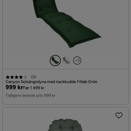
+3
(
9
)
Canyon Solsängsdyna med nackkudde Fritab Grön
Pris
Original
999 kr
Før 1 499 kr
Pris
Tidligere laveste pris 999 kr