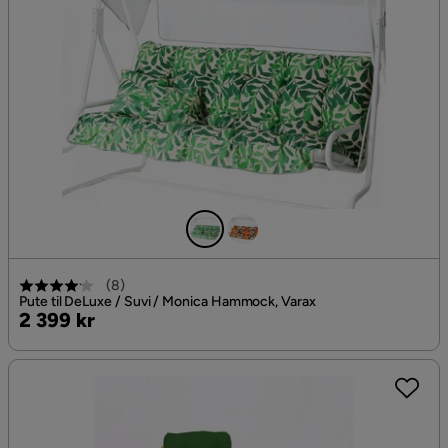
(
8
)
Pute til DeLuxe / Suvi / Monica Hammock, Varax
Pris
2 399 kr