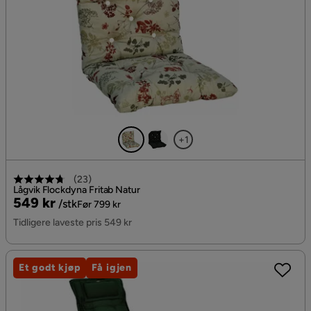
+1
(
23
)
Lågvik Flockdyna Fritab Natur
Pris
Original
549 kr
/stk
Før 799 kr
Pris
Tidligere laveste pris 549 kr
Et godt kjøp
Få igjen