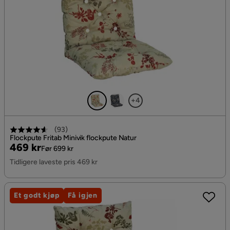
+4
(
93
)
Flockpute Fritab Minivik flockpute Natur
Pris
Original
469 kr
Før 699 kr
Pris
Tidligere laveste pris 469 kr
Et godt kjøp
Få igjen