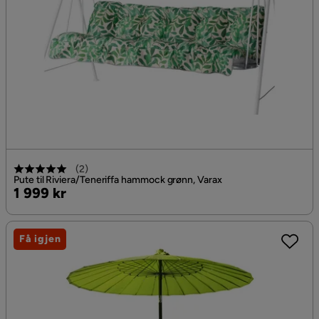
(
2
)
Pute til Riviera/Teneriffa hammock grønn, Varax
Pris
1 999 kr
Få igjen