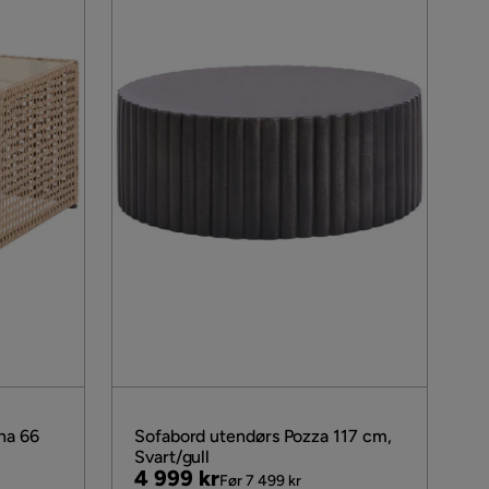
na 66
Sofabord utendørs Pozza 117 cm,
Svart/gull
Pris
Original
4 999 kr
Før 7 499 kr