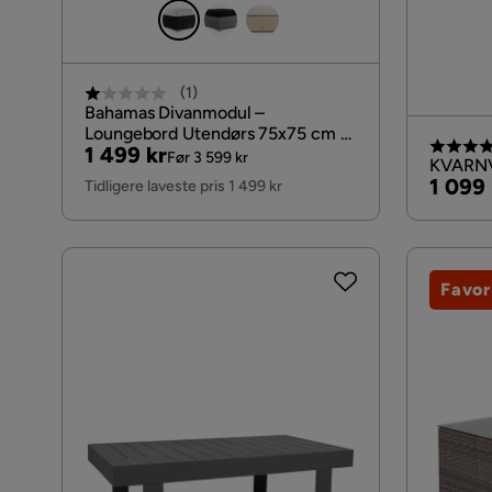
(
1
)
Bahamas Divanmodul –
Loungebord Utendørs 75x75 cm til
Pris
Original
1 499 kr
Sofaer, Svart
Før 3 599 kr
KVARNVI
Pris
Pris
1 099 
Tidligere laveste pris 1 499 kr
Favor