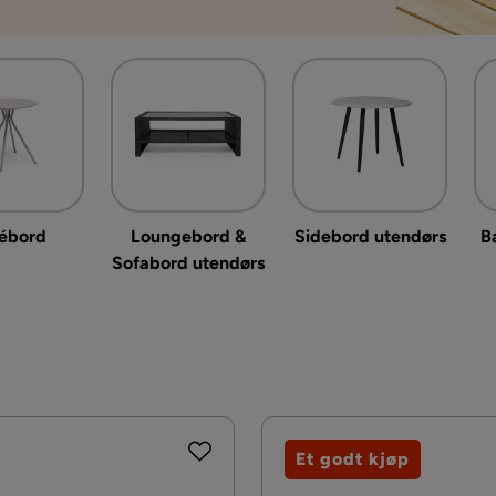
ébord
Loungebord &
Sidebord utendørs
B
Sofabord utendørs
Et godt kjøp