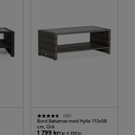
(
26
)
Bord Bahamas med Hylle 113x58
cm, Grå
Pris
Original
1 799 kr
Før 4 399 kr