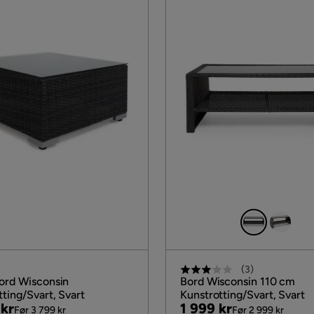
(
3
)
ord Wisconsin
Bord Wisconsin 110 cm
ting/Svart, Svart
Kunstrotting/Svart, Svart
al
Pris
Original
 kr
1 999 kr
Før 3 799 kr
Før 2 999 kr