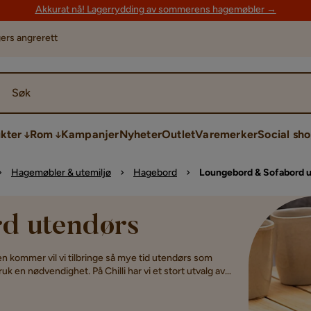
Akkurat nå! Lagerrydding av sommerens hagemøbler →
ers angrerett
Søk
kter
Rom
Kampanjer
Nyheter
Outlet
Varemerker
Social sh
Hagemøbler & utemiljø
Hagebord
Loungebord & Sofabord 
d utendørs
kommer vil vi tilbringe så mye tid utendørs som
ruk en nødvendighet. På Chilli har vi et stort utvalg av
d et sofabord gjør du din uteplass hel. Forskjellen
ernkontrollen med noe kaldt å drikke og litt hyggelig
e og avslappende.