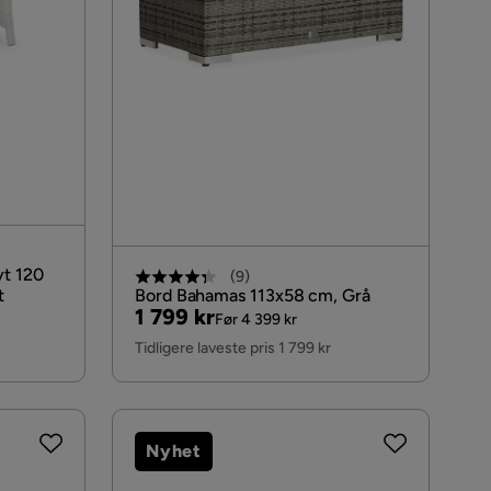
t 120
(
9
)
t
Bord Bahamas 113x58 cm, Grå
Pris
Original
1 799 kr
Før 4 399 kr
Pris
Tidligere laveste pris 1 799 kr
Nyhet