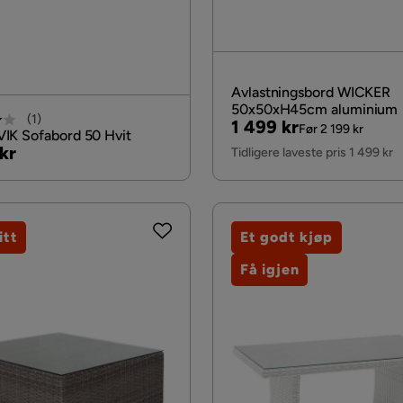
Avlastningsbord WICKER
50x50xH45cm aluminium
(
1
)
Pris
Original
1 499 kr
Før 2 199 kr
K Sofabord 50 Hvit
Pris
kr
Tidligere laveste pris 1 499 kr
itt
Et godt kjøp
Få igjen