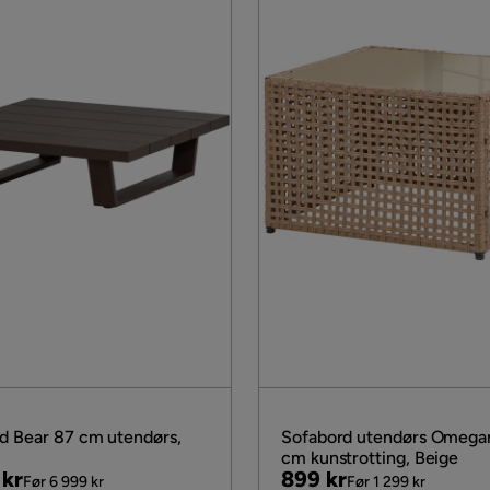
d Bear 87 cm utendørs,
Sofabord utendørs Omega
cm kunstrotting, Beige
al
Pris
Original
 kr
899 kr
Før 6 999 kr
Før 1 299 kr