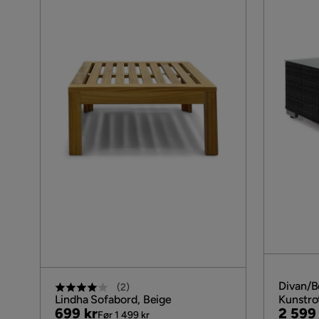
Divan/B
(
2
)
Lindha Sofabord, Beige
Kunstrot
Pris
Original
Pris
Origin
699 kr
2 599
Før 1 499 kr