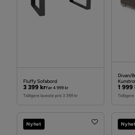
Divan/B
Fluffy Sofabord
Kunstro
Pris
Original
Pris
Origin
3 399 kr
1 999 
Før 4 999 kr
Pris
Pris
Tidligere laveste pris 3 399 kr
Tidligere
Nyhet
Nyhe