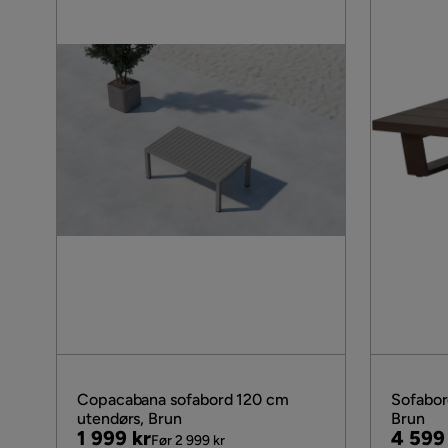
Copacabana sofabord 120 cm
Sofabor
utendørs, Brun
Brun
Pris
Original
Pris
Origin
1 999 kr
4 599
Før 2 999 kr