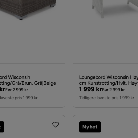
ord Wisconsin
Loungebord Wisconsin Høy
tting/Grå/Brun, Grå|Beige
cm Kunstrotting/Hvit, Høy
al
Pris
Original
kr
1 999 kr
Før 2 999 kr
Før 2 999 kr
Pris
 laveste pris 1 999 kr
Tidligere laveste pris 1 999 kr
t
Nyhet