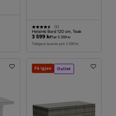
(
2
)
Helsinki Bord 120 cm, Teak
Pris
Original
3 599 kr
Før 5 399 kr
Pris
Tidligere laveste pris 3 599 kr
Få igjen
Outlet