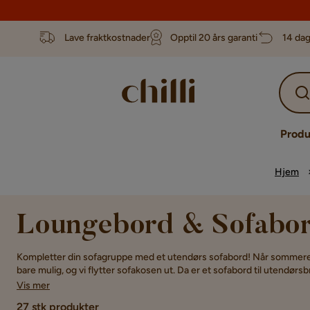
Lave fraktkostnader
Opptil 20 års garanti
14 dag
Produ
Hjem
Loungebord & Sofabor
Kompletter din sofagruppe med et utendørs sofabord! Når sommeren 
bare mulig, og vi flytter sofakosen ut. Da er et sofabord til utendørsb
hagemøbler for at du skal kunne nyte sommeren så mye som mulig. Me
Vis mer
mellom sofabordet ute og stuebordet du har inne er at du bytter ut fj
27 stk produkter
selskap, så vil du oppdage at sommerkveldene blir enda mer koselig