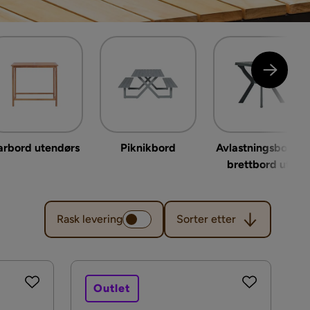
arbord utendørs
Piknikbord
Avlastningsbord &
brettbord ute
Sorter etter
Rask levering
Sorter etter
Outlet