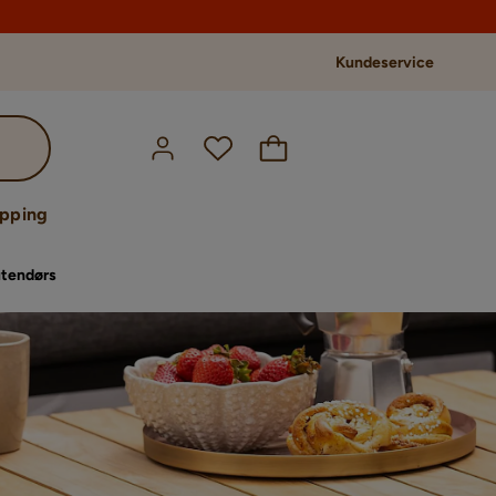
Kundeservice
opping
utendørs