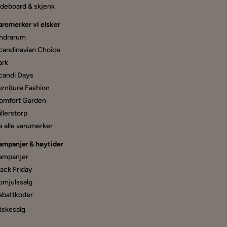
ideboard & skjenk
aremerker vi elsker
ndrarum
candinavian Choice
ark
candi Days
urniture Fashion
omfort Garden
llerstorp
e alle varumerker
ampanjer & høytider
ampanjer
lack Friday
omjulssalg
abattkoder
åskesalg