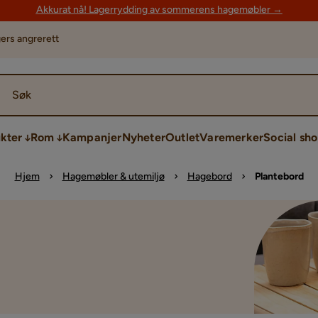
Akkurat nå! Lagerrydding av sommerens hagemøbler →
ers angrerett
Søk
kter
Rom
Kampanjer
Nyheter
Outlet
Varemerker
Social sh
Hjem
Hagemøbler & utemiljø
Hagebord
Plantebord