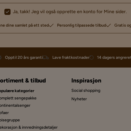
Ja, takk! Jeg vil også opprette en konto for Mine sider.
ne dine samlet på ett sted
Personlig tilpassede tilbud
Gratis og
Opptil 20 års garanti
Lave fraktkostnader
14 dagers angrere
ortiment & tilbud
Inspirasjon
Social shopping
opulære kategorier
omplett sengepakke
Nyheter
ontinentalsenger
ofaer
pisegru­ppe
ekorasjon & innredningsdetaljer