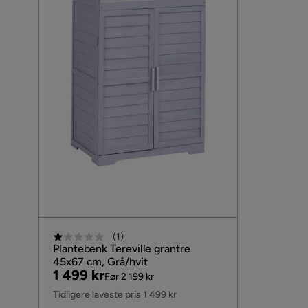
(
1
)
Plantebenk Tereville grantre
45x67 cm, Grå/hvit
Pris
Original
1 499 kr
Før 2 199 kr
Pris
Tidligere laveste pris 1 499 kr