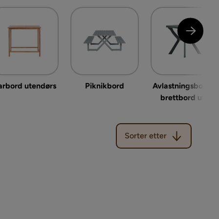
arbord utendørs
Piknikbord
Avlastningsbord &
brettbord ute
Sorter etter
Sorter etter