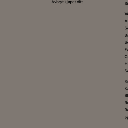
Avbryt kjøpet ditt
S
V
A
S
B
S
F
C
Hi
S
K
K
B
R
R
P