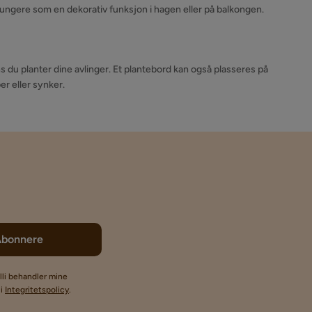
fungere som en dekorativ funksjon i hagen eller på balkongen.
ns du planter dine avlinger. Et plantebord kan også plasseres på
er eller synker.
Abonnere
lli behandler mine
li
Integritetspolicy
.