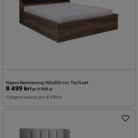
Najera Rammeseng 160x200 cm, Tre/Svart
Pris
Original
8 499 kr
Før 9 999 kr
Pris
Tidligere laveste pris 8 499 kr