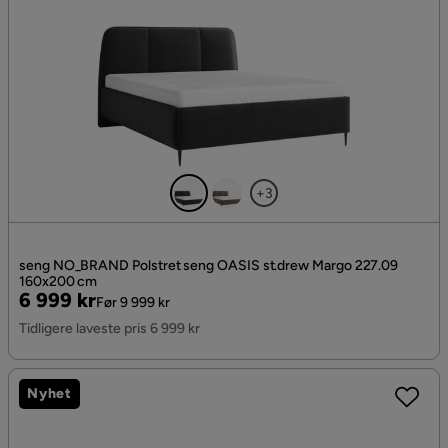
+3
seng NO_BRAND Polstret seng OASIS st.drew Margo 227.09
160x200 cm
Pris
Original
6 999 kr
Før 9 999 kr
Pris
Tidligere laveste pris 6 999 kr
Nyhet