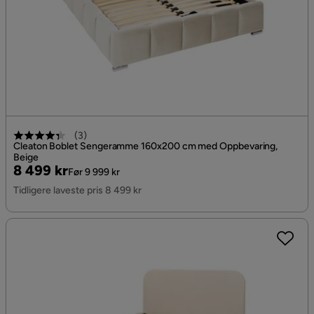
(
3
)
Cleaton Boblet Sengeramme 160x200 cm med Oppbevaring,
Beige
Pris
Original
8 499 kr
Før 9 999 kr
Pris
Tidligere laveste pris 8 499 kr