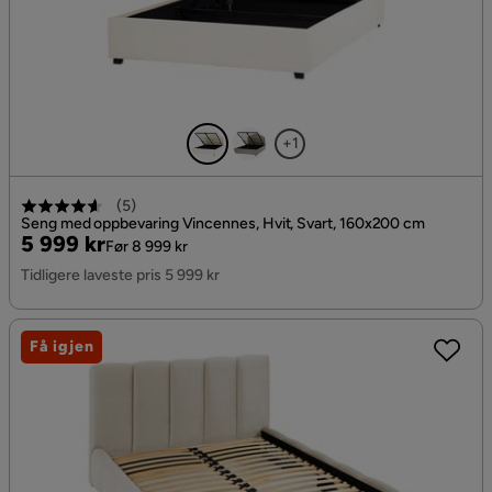
+1
(
5
)
Seng med oppbevaring Vincennes, Hvit, Svart, 160x200 cm
Pris
Original
5 999 kr
Før 8 999 kr
Pris
Tidligere laveste pris 5 999 kr
Få igjen