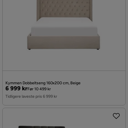
Kymmen Dobbeltseng 160x200 cm, Beige
Pris
Original
6 999 kr
Før 10 499 kr
Pris
Tidligere laveste pris 6 999 kr