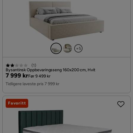
+5
(
1
)
Bysantinsk Oppbevaringsseng 160x200 cm, Hvit
Pris
Original
7 999 kr
Før 9 499 kr
Pris
Tidligere laveste pris 7 999 kr
Favoritt