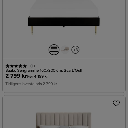
+3
(
1
)
Baako Sengramme 160x200 cm, Svart/Gull
Pris
Original
2 799 kr
Før 4 199 kr
Pris
Tidligere laveste pris 2 799 kr