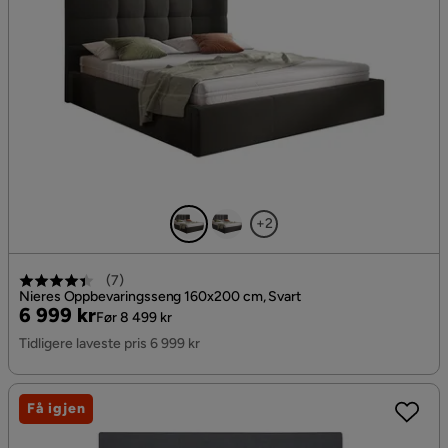
+2
(
7
)
Nieres Oppbevaringsseng 160x200 cm, Svart
Pris
Original
6 999 kr
Før 8 499 kr
Pris
Tidligere laveste pris 6 999 kr
Få igjen