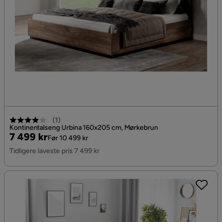
(
1
)
Kontinentalseng Urbina 160x205 cm, Mørkebrun
Pris
Original
7 499 kr
Før 10 499 kr
Pris
Tidligere laveste pris 7 499 kr