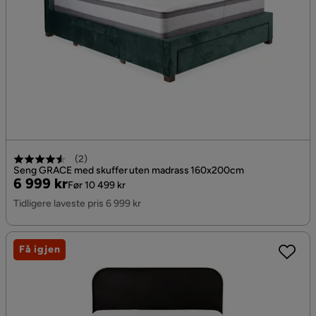
(
2
)
Seng GRACE med skuffer uten madrass 160x200cm
Pris
Original
6 999 kr
Før 10 499 kr
Pris
Tidligere laveste pris 6 999 kr
Få igjen