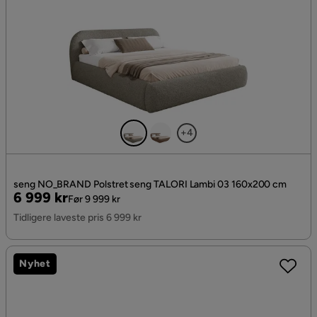
+4
seng NO_BRAND Polstret seng TALORI Lambi 03 160x200 cm
Pris
Original
6 999 kr
Før 9 999 kr
Pris
Tidligere laveste pris 6 999 kr
Nyhet