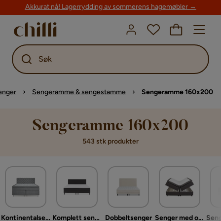
Akkurat nå! Lagerrydding av sommerens hagemøbler →
Søk
enger
Sengeramme & sengestamme
Sengeramme 160x200
Sengeramme 160x200
543 stk produkter
Kontinentalsenger
Komplett sengepakke
Dobbeltsenger
Senger med oppbevaring