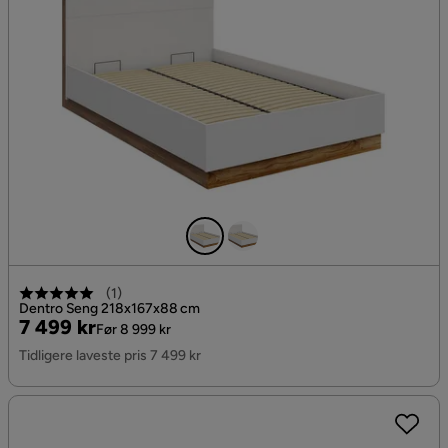
(
1
)
Dentro Seng 218x167x88 cm
Pris
Original
7 499 kr
Før 8 999 kr
Pris
Tidligere laveste pris 7 499 kr