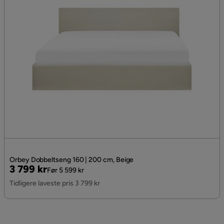
Orbey Dobbeltseng 160 | 200 cm, Beige
Pris
Original
3 799 kr
Før 5 599 kr
Pris
Tidligere laveste pris 3 799 kr