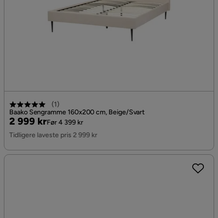
(
1
)
Baako Sengramme 160x200 cm, Beige/Svart
Pris
Original
2 999 kr
Før 4 399 kr
Pris
Tidligere laveste pris 2 999 kr