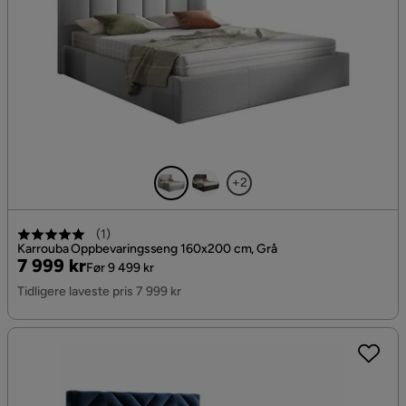
+2
(
1
)
Karrouba Oppbevaringsseng 160x200 cm, Grå
Pris
Original
7 999 kr
Før 9 499 kr
Pris
Tidligere laveste pris 7 999 kr