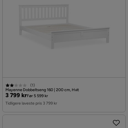
(
1
)
Mayenne Dobbeltseng 160 | 200 cm, Hvit
Pris
Original
3 799 kr
Før 5 599 kr
Pris
Tidligere laveste pris 3 799 kr