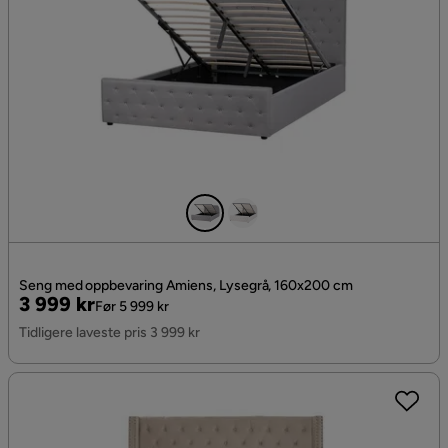
Seng med oppbevaring Amiens, Lysegrå, 160x200 cm
Pris
Original
3 999 kr
Før 5 999 kr
Pris
Tidligere laveste pris 3 999 kr