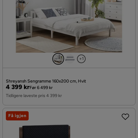
+1
Shreyansh Sengramme 160x200 cm, Hvit
Pris
Original
4 399 kr
Før 6 499 kr
Pris
Tidligere laveste pris 4 399 kr
Få igjen