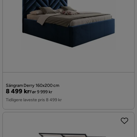
Sängram Derry 160x200 cm
Pris
Original
8 499 kr
Før 9 999 kr
Pris
Tidligere laveste pris 8 499 kr