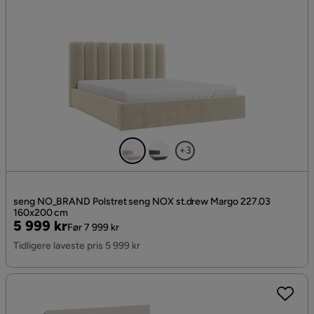
+3
seng NO_BRAND Polstret seng NOX st.drew Margo 227.03
160x200 cm
Pris
Original
5 999 kr
Før 7 999 kr
Pris
Tidligere laveste pris 5 999 kr