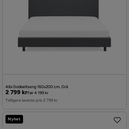
Albi Dobbeltseng 160x200 cm, Grå
Pris
Original
2 799 kr
Før 4 199 kr
Pris
Tidligere laveste pris 2 799 kr
Nyhet