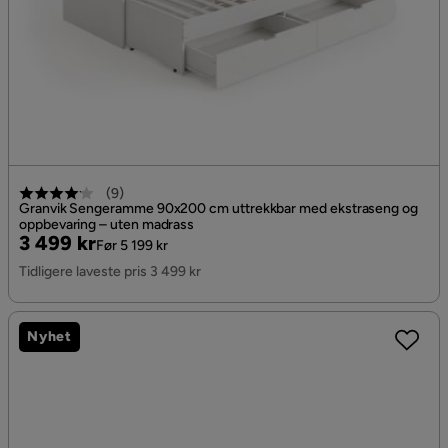
(
9
)
Granvik Sengeramme 90x200 cm uttrekkbar med ekstraseng og
oppbevaring – uten madrass
Pris
Original
3 499 kr
Før 5 199 kr
Pris
Tidligere laveste pris 3 499 kr
Nyhet