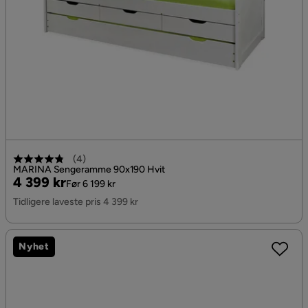
(
4
)
MARINA Sengeramme 90x190 Hvit
Pris
Original
4 399 kr
Før 6 199 kr
Pris
Tidligere laveste pris 4 399 kr
Nyhet