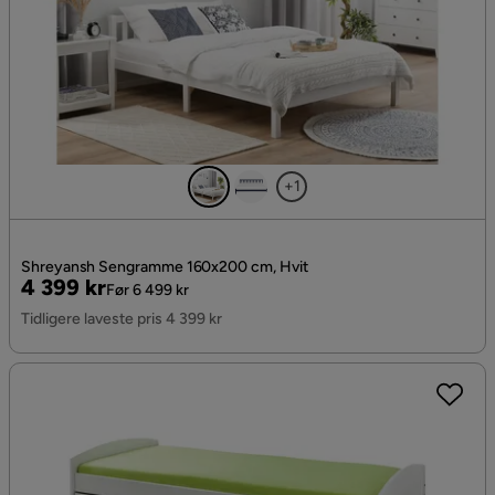
+1
Shreyansh Sengramme 160x200 cm, Hvit
Pris
Original
4 399 kr
Før 6 499 kr
Pris
Tidligere laveste pris 4 399 kr