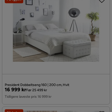
President Dobbeltseng 160 | 200 cm, Hvit
Pris
Original
16 999 kr
Før 25 499 kr
Pris
Tidligere laveste pris 16 999 kr