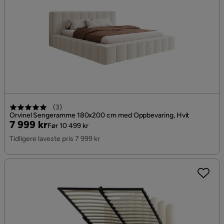
(
3
)
Orvinel Sengeramme 180x200 cm med Oppbevaring, Hvit
Pris
Original
7 999 kr
Før 10 499 kr
Pris
Tidligere laveste pris 7 999 kr