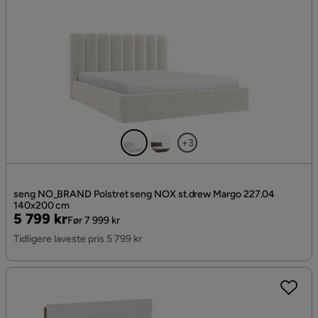
+3
seng NO_BRAND Polstret seng NOX st.drew Margo 227.04
140x200 cm
Pris
Original
5 799 kr
Før 7 999 kr
Pris
Tidligere laveste pris 5 799 kr