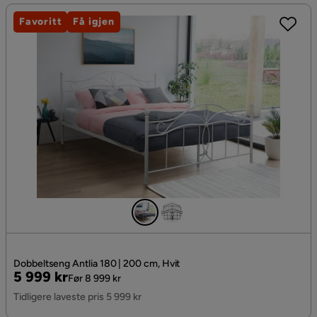
Favoritt
Få igjen
Dobbeltseng Antlia 180 | 200 cm, Hvit
Pris
Original
5 999 kr
Før 8 999 kr
Pris
Tidligere laveste pris 5 999 kr