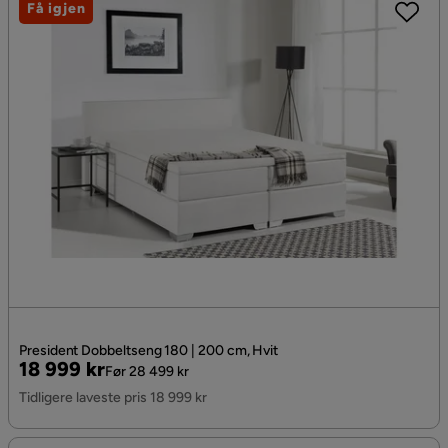
Få igjen
President Dobbeltseng 180 | 200 cm, Hvit
Pris
Original
18 999 kr
Før 28 499 kr
Pris
Tidligere laveste pris 18 999 kr