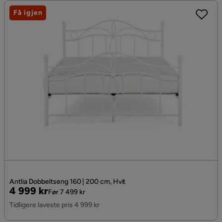
Få igjen
Antlia Dobbeltseng 160 | 200 cm, Hvit
Pris
Original
4 999 kr
Før 7 499 kr
Pris
Tidligere laveste pris 4 999 kr