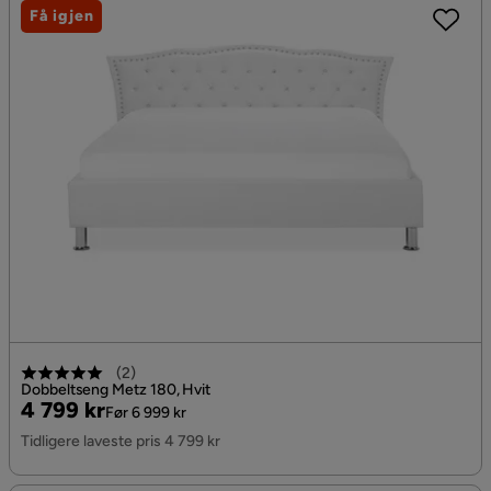
Få igjen
(
2
)
Dobbeltseng Metz 180, Hvit
Pris
Original
4 799 kr
Før 6 999 kr
Pris
Tidligere laveste pris 4 799 kr