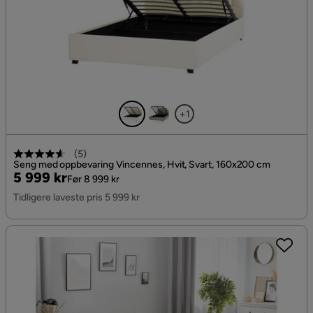
+1
(
5
)
Seng med oppbevaring Vincennes, Hvit, Svart, 160x200 cm
Pris
Original
5 999 kr
Før 8 999 kr
Pris
Tidligere laveste pris 5 999 kr