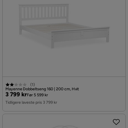
(
1
)
Mayenne Dobbeltseng 160 | 200 cm, Hvit
Pris
Original
3 799 kr
Før 5 599 kr
Pris
Tidligere laveste pris 3 799 kr