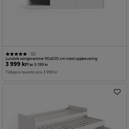
(
2
)
Lundvik sengeramme 90x200 cm med oppbevaring
Pris
Original
3 999 kr
Før 5 199 kr
Pris
Tidligere laveste pris 3 999 kr