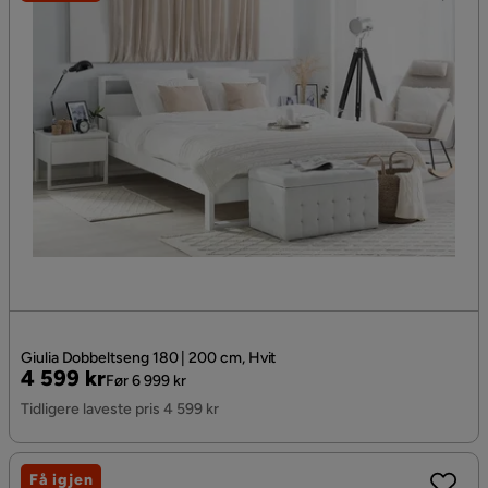
Giulia Dobbeltseng 180 | 200 cm, Hvit
Pris
Original
4 599 kr
Før 6 999 kr
Pris
Tidligere laveste pris 4 599 kr
Få igjen