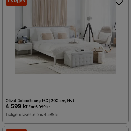
Få igjen
Olivet Dobbeltseng 160 | 200 cm, Hvit
Pris
Original
4 599 kr
Før 6 999 kr
Pris
Tidligere laveste pris 4 599 kr