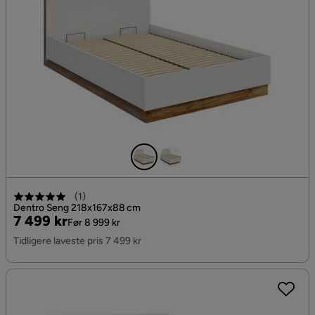
(
1
)
Dentro Seng 218x167x88 cm
Pris
Original
7 499 kr
Før 8 999 kr
Pris
Tidligere laveste pris 7 499 kr