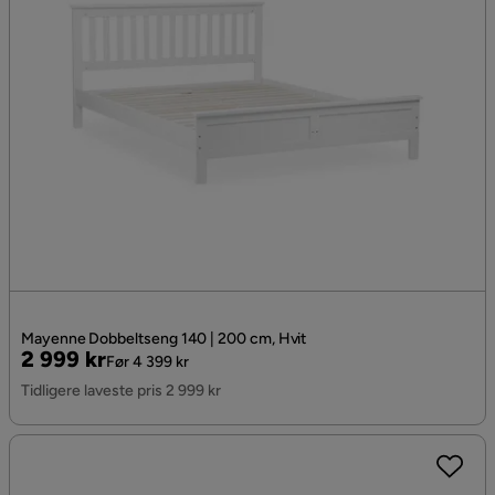
Mayenne Dobbeltseng 140 | 200 cm, Hvit
Pris
Original
2 999 kr
Før 4 399 kr
Pris
Tidligere laveste pris 2 999 kr