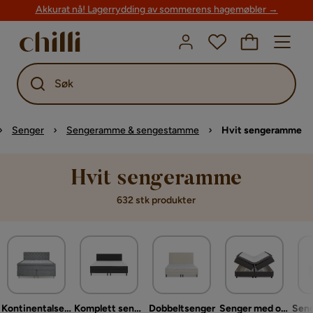
Akkurat nå! Lagerrydding av sommerens hagemøbler →
Søk
Senger
Sengeramme & sengestamme
Hvit sengeramme
Hvit sengeramme
632 stk produkter
Kontinentalsenger
Komplett sengepakke
Dobbeltsenger
Senger med oppbevaring