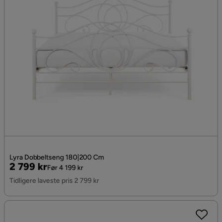
Lyra Dobbeltseng 180|200 Cm
Pris
Original
2 799 kr
Før 4 199 kr
Pris
Tidligere laveste pris 2 799 kr