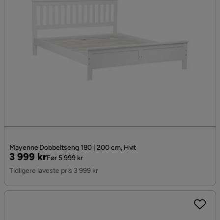
Mayenne Dobbeltseng 180 | 200 cm, Hvit
Pris
Original
3 999 kr
Før 5 999 kr
Pris
Tidligere laveste pris 3 999 kr