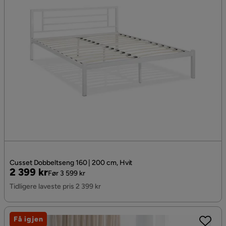
Cusset Dobbeltseng 160 | 200 cm, Hvit
Pris
Original
2 399 kr
Før 3 599 kr
Pris
Tidligere laveste pris 2 399 kr
Få igjen