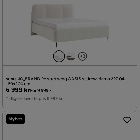
+3
seng NO_BRAND Polstret seng OASIS st.drew Margo 227.04
160x200 cm
Pris
Original
6 999 kr
Før 9 999 kr
Pris
Tidligere laveste pris 6 999 kr
Nyhet