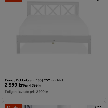
Tannay Dobbeltseng 160 | 200 cm, Hvit
Pris
Original
2 999 kr
Før 4 399 kr
Pris
Tidligere laveste pris 2 999 kr
Få igjen