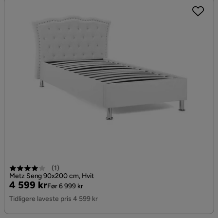
(
1
)
Metz Seng 90x200 cm, Hvit
Pris
Original
4 599 kr
Før 6 999 kr
Pris
Tidligere laveste pris 4 599 kr