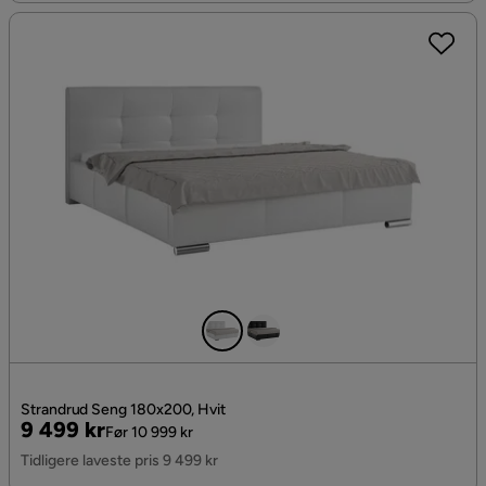
Strandrud Seng 180x200, Hvit
Pris
Original
9 499 kr
Før 10 999 kr
Pris
Tidligere laveste pris 9 499 kr