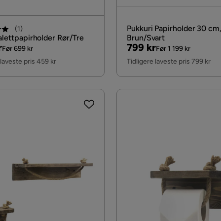
Pukkuri Papirholder 30 cm
(
1
)
alettpapirholder Rør/Tre
Brun/Svart
al
Pris
Original
r
799 kr
Før 699 kr
Før 1 199 kr
Pris
 laveste pris 459 kr
Tidligere laveste pris 799 kr