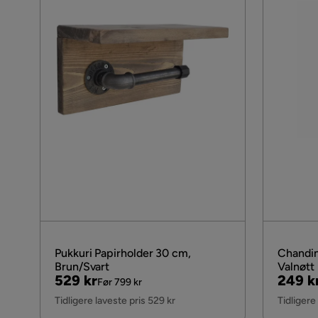
Pukkuri Papirholder 30 cm,
Chandin
Brun/Svart
Valnøtt
Pris
Original
Pris
Origin
529 kr
249 k
Før 799 kr
Pris
Pris
Tidligere laveste pris 529 kr
Tidligere