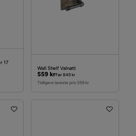
r 17
Wall Shelf Valnøtt
Pris
Original
559 kr
Før 849 kr
Pris
Tidligere laveste pris 559 kr