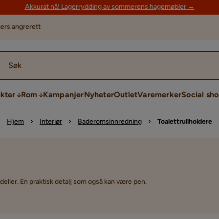
Akkurat nå! Lagerrydding av sommerens hagemøbler →
ers angrerett
Søk
kter
Rom
Kampanjer
Nyheter
Outlet
Varemerker
Social sh
Hjem
Interiør
Baderomsinnredning
Toalettrullholdere
deller. En praktisk detalj som også kan være pen.