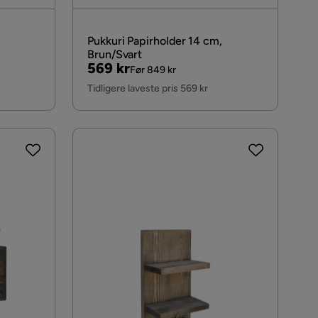
,
Pukkuri Papirholder 14 cm,
Brun/Svart
Pris
Original
569 kr
Før 849 kr
Pris
Tidligere laveste pris 569 kr