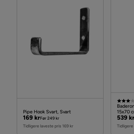
Badero
Pipe Hook Svart, Svart
15x70 c
Pris
Original
Pris
Origin
169 kr
539 k
Før 249 kr
Pris
Pris
Tidligere laveste pris 169 kr
Tidligere