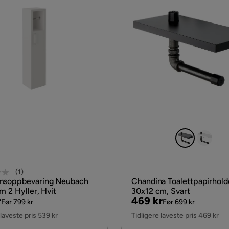
(
1
)
msoppbevaring Neubach
Chandina Toalettpapirhold
m 2 Hyller, Hvit
30x12 cm, Svart
al
Pris
Original
r
469 kr
Før 799 kr
Før 699 kr
Pris
 laveste pris 539 kr
Tidligere laveste pris 469 kr