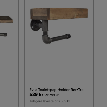
Evila Toalettpapirholder Rør/Tre
Pris
Original
539 kr
Før 799 kr
Pris
Tidligere laveste pris 539 kr