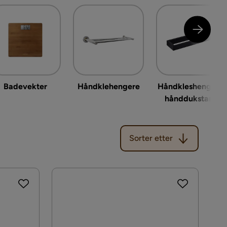
Badevekter
Håndklehengere
Håndkleshenger &
hånddukstang
Sorter etter
Sorter etter