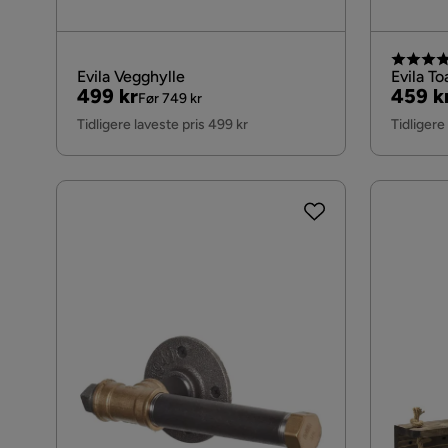
Evila Vegghylle
Evila To
Pris
Original
Pris
Origin
499 kr
459 k
Før 749 kr
Pris
Pris
Tidligere laveste pris 499 kr
Tidligere