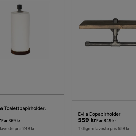
a Toalettpapirholder,
Evila Dopapirholder
al
Pris
Original
r
559 kr
Før 369 kr
Før 849 kr
Pris
 laveste pris 249 kr
Tidligere laveste pris 559 kr