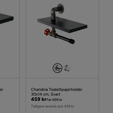
er
Chandina Toalettpapirholder
30x14 cm, Svart
Pris
Original
459 kr
Før 699 kr
Pris
Tidligere laveste pris 459 kr