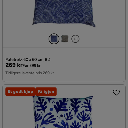
+1
Putetrekk 60 x 60 cm, Blå
Pris
Original
269 kr
Før 399 kr
Pris
Tidligere laveste pris 269 kr
Et godt kjøp
Få igjen