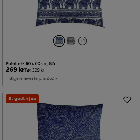
+1
Putetrekk 60 x 60 cm, Blå
Pris
Original
269 kr
Før 399 kr
Pris
Tidligere laveste pris 269 kr
Et godt kjøp