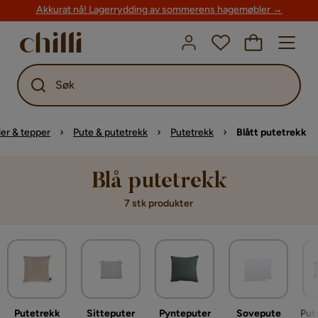
Akkurat nå! Lagerrydding av sommerens hagemøbler →
Søk
ler & tepper
Pute & putetrekk
Putetrekk
Blått putetrekk
Blå putetrekk
7 stk produkter
Putetrekk
Sitteputer
Pynteputer
Sovepute
Put