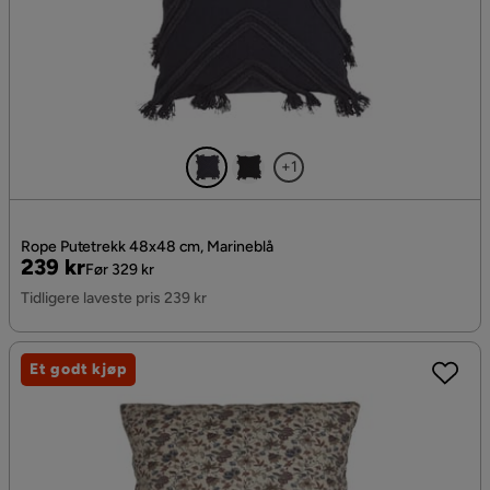
+1
Rope Putetrekk 48x48 cm, Marineblå
Pris
Original
239 kr
Før 329 kr
Pris
Tidligere laveste pris 239 kr
Et godt kjøp