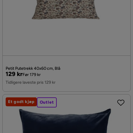
Petit Putetrekk 40x60 cm, Blå
Pris
Original
129 kr
Før 179 kr
Pris
Tidligere laveste pris 129 kr
Et godt kjøp
Outlet