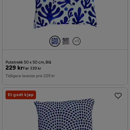
+1
Putetrekk 50 x 50 cm, Blå
Pris
Original
229 kr
Før 339 kr
Pris
Tidligere laveste pris 229 kr
Et godt kjøp