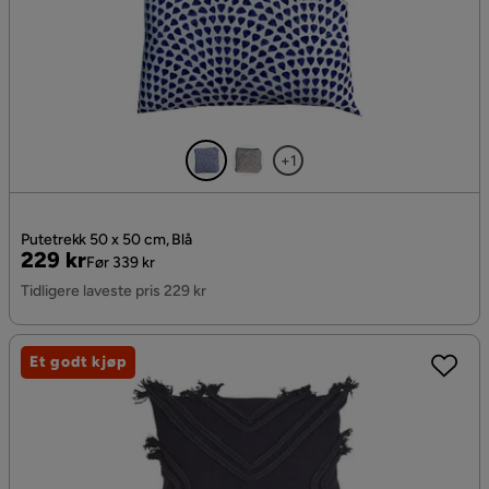
+1
Putetrekk 50 x 50 cm, Blå
Pris
Original
229 kr
Før 339 kr
Pris
Tidligere laveste pris 229 kr
Et godt kjøp