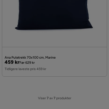
Ana Putetrekk 70x100 cm, Marine
Pris
Original
459 kr
Før 629 kr
Pris
Tidligere laveste pris 459 kr
Viser
7
av
7
produkter