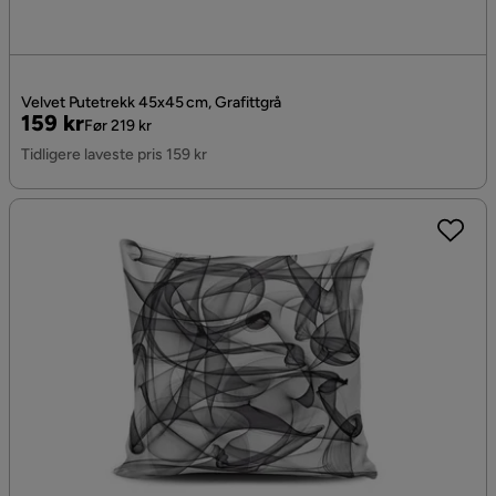
Velvet Putetrekk 45x45 cm, Grafittgrå
Pris
Original
159 kr
Før 219 kr
Pris
Tidligere laveste pris 159 kr