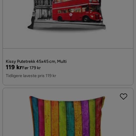
Kissy Putetrekk 45x45 cm, Multi
Pris
Original
119 kr
Før 179 kr
Pris
Tidligere laveste pris 119 kr