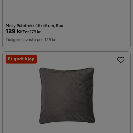
Molly Putetrekk 45x45 cm, Rød
Pris
Original
129 kr
Før 179 kr
Pris
Tidligere laveste pris 129 kr
Et godt kjøp