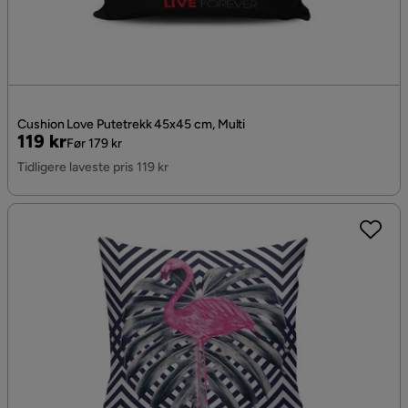
Cushion Love Putetrekk 45x45 cm, Multi
Pris
Original
119 kr
Før 179 kr
Pris
Tidligere laveste pris 119 kr