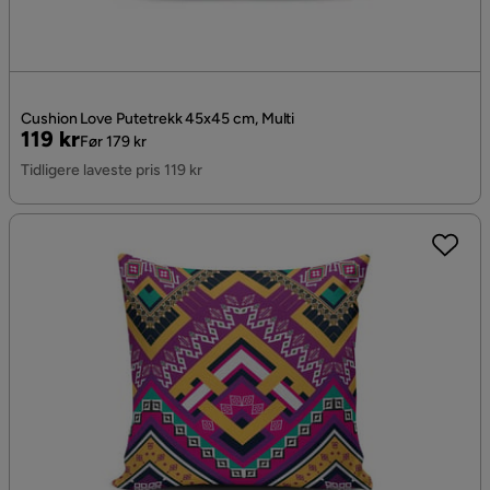
Cushion Love Putetrekk 45x45 cm, Multi
Pris
Original
119 kr
Før 179 kr
Pris
Tidligere laveste pris 119 kr