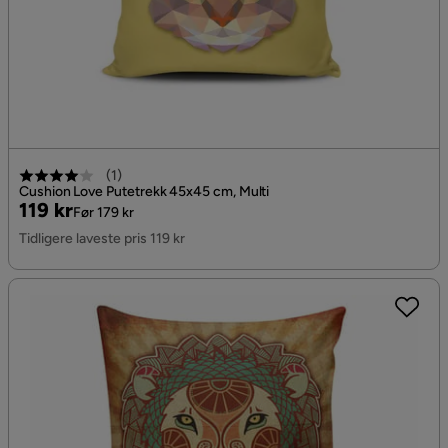
(
1
)
Cushion Love Putetrekk 45x45 cm, Multi
Pris
Original
119 kr
Før 179 kr
Pris
Tidligere laveste pris 119 kr