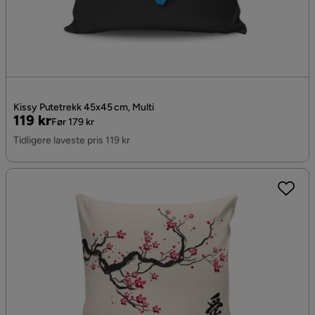
Kissy Putetrekk 45x45 cm, Multi
Pris
Original
119 kr
Før 179 kr
Pris
Tidligere laveste pris 119 kr