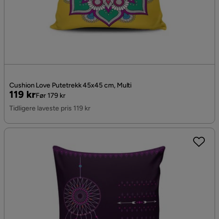
Cushion Love Putetrekk 45x45 cm, Multi
Pris
Original
119 kr
Før 179 kr
Pris
Tidligere laveste pris 119 kr