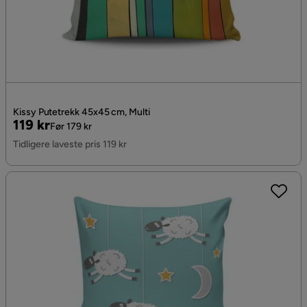
Kissy Putetrekk 45x45 cm, Multi
Pris
Original
119 kr
Før 179 kr
Pris
Tidligere laveste pris 119 kr