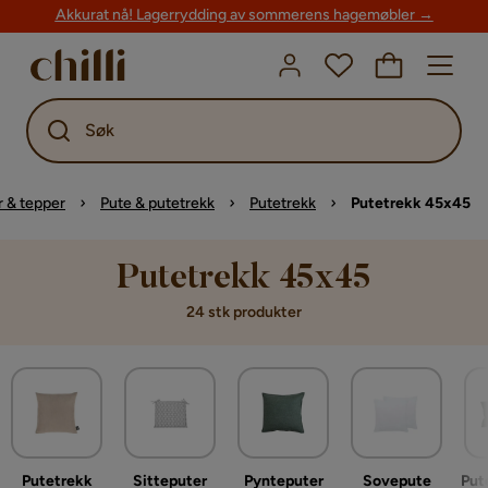
Akkurat nå! Lagerrydding av sommerens hagemøbler →
Søk
r & tepper
Pute & putetrekk
Putetrekk
Putetrekk 45x45
Putetrekk 45x45
24 stk produkter
Putetrekk
Sitteputer
Pynteputer
Sovepute
Put