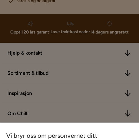
Gratis og heldigital
Lave fraktkostnader
Opptil 20 års garanti
14 dagers angrerett
Hjelp & kontakt
Sortiment & tilbud
Inspirasjon
Om Chilli
Vi bryr oss om personvernet ditt