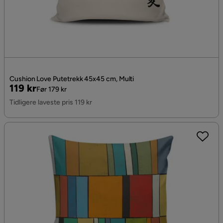
Cushion Love Putetrekk 45x45 cm, Multi
Pris
Original
119 kr
Før 179 kr
Pris
Tidligere laveste pris 119 kr