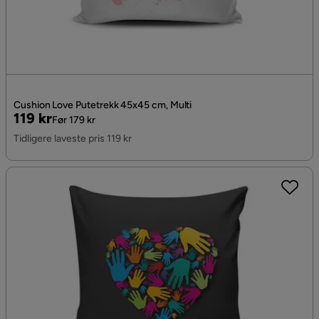
Cushion Love Putetrekk 45x45 cm, Multi
Pris
Original
119 kr
Før 179 kr
Pris
Tidligere laveste pris 119 kr