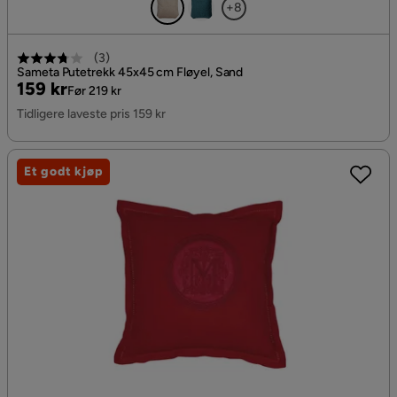
+8
(
3
)
Sameta Putetrekk 45x45 cm Fløyel, Sand
Pris
Original
159 kr
Før 219 kr
Pris
Tidligere laveste pris 159 kr
Et godt kjøp