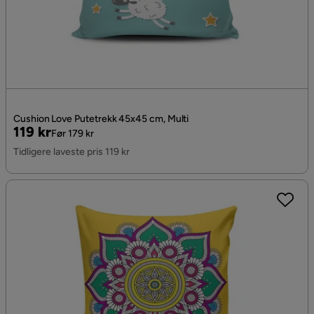
Cushion Love Putetrekk 45x45 cm, Multi
Pris
Original
119 kr
Før 179 kr
Pris
Tidligere laveste pris 119 kr