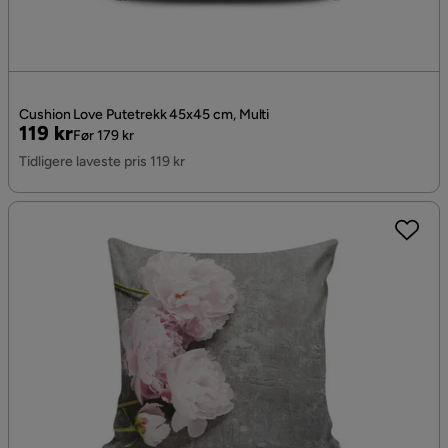
Cushion Love Putetrekk 45x45 cm, Multi
Pris
Original
119 kr
Før 179 kr
Pris
Tidligere laveste pris 119 kr