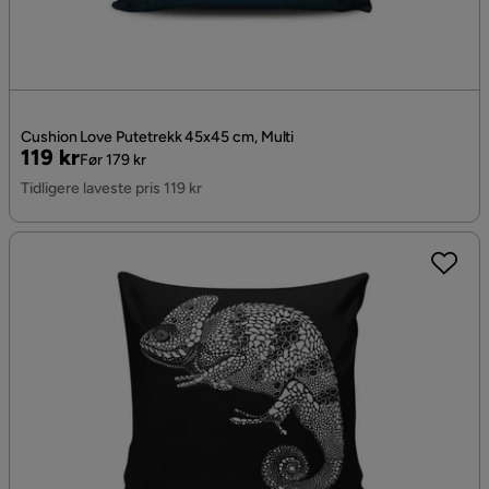
Cushion Love Putetrekk 45x45 cm, Multi
Pris
Original
119 kr
Før 179 kr
Pris
Tidligere laveste pris 119 kr