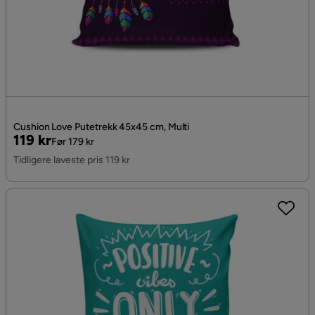
Cushion Love Putetrekk 45x45 cm, Multi
Pris
Original
119 kr
Før 179 kr
Pris
Tidligere laveste pris 119 kr