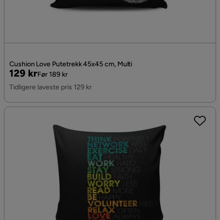
Cushion Love Putetrekk 45x45 cm, Multi
Pris
Original
129 kr
Før 189 kr
Pris
Tidligere laveste pris 129 kr