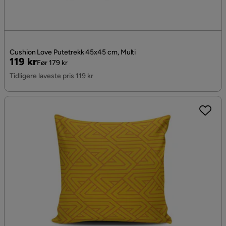
Cushion Love Putetrekk 45x45 cm, Multi
Pris
Original
119 kr
Før 179 kr
Pris
Tidligere laveste pris 119 kr