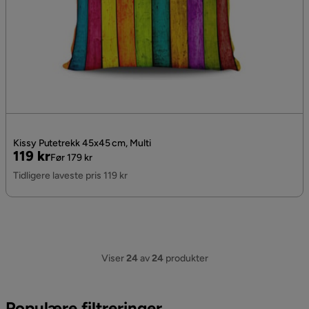
Kissy Putetrekk 45x45 cm, Multi
Pris
Original
119 kr
Før 179 kr
Pris
Tidligere laveste pris 119 kr
Viser
24
av
24
produkter
Populære filtreringer