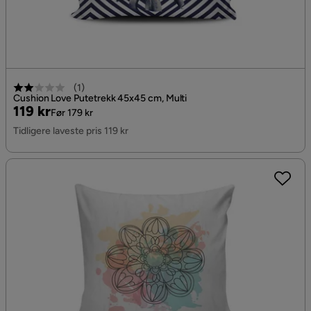
(
1
)
Cushion Love Putetrekk 45x45 cm, Multi
Pris
Original
119 kr
Før 179 kr
Pris
Tidligere laveste pris 119 kr