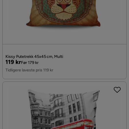
Kissy Putetrekk 45x45 cm, Multi
Pris
Original
119 kr
Før 179 kr
Pris
Tidligere laveste pris 119 kr