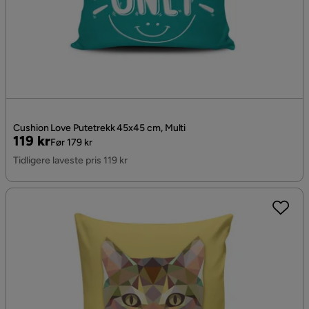
Cushion Love Putetrekk 45x45 cm, Multi
Pris
Original
119 kr
Før 179 kr
Pris
Tidligere laveste pris 119 kr