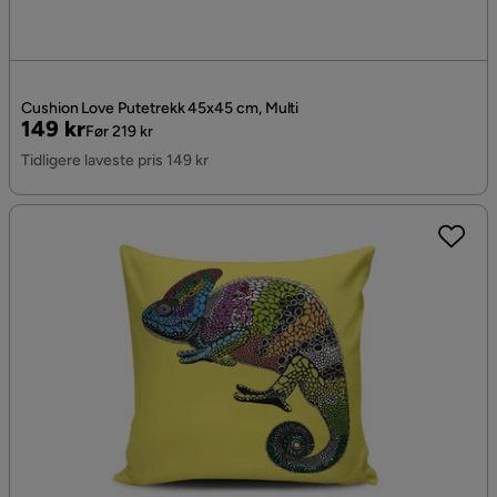
Cushion Love Putetrekk 45x45 cm, Multi
Pris
Original
149 kr
Før 219 kr
Pris
Tidligere laveste pris 149 kr