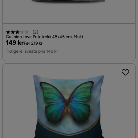
(
2
)
Cushion Love Putetrekk 45x45 cm, Multi
Pris
Original
149 kr
Før 219 kr
Pris
Tidligere laveste pris 149 kr