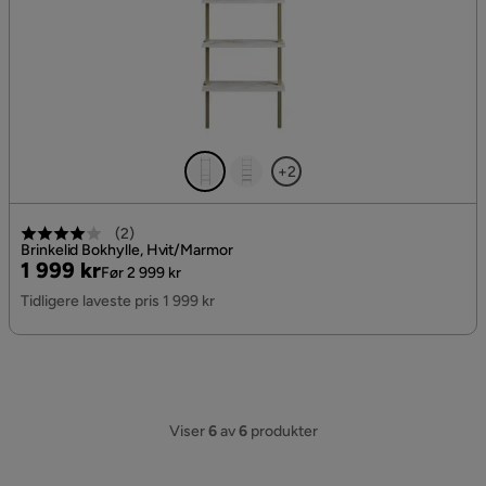
+2
(
2
)
Brinkelid Bokhylle, Hvit/Marmor
Pris
Original
1 999 kr
Før 2 999 kr
Pris
Tidligere laveste pris 1 999 kr
Viser
6
av
6
produkter