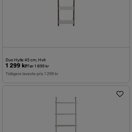
Duo Hylle 45 cm, Hvit
Pris
Original
1 299 kr
Før 1 899 kr
Pris
Tidligere laveste pris 1 299 kr