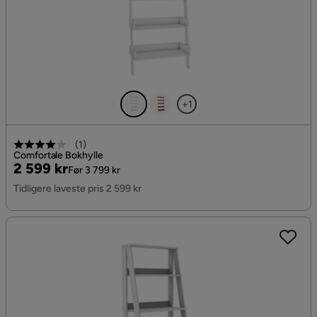
+1
(
1
)
Comfortale Bokhylle
Pris
Original
2 599 kr
Før 3 799 kr
Pris
Tidligere laveste pris 2 599 kr