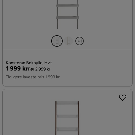
+1
Konsterud Bokhylle, Hvit
Pris
Original
1 999 kr
Før 2 999 kr
Pris
Tidligere laveste pris 1 999 kr