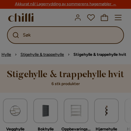
Akkurat nå! Lagerrydding av sommerens hagemøbler →
Søk
Hylle
Stigehylle & trappehylle
Stigehylle & trappehylle hvit
Stigehylle & trappehylle hvit
6 stk produkter
Vegghylle
Bokhylle
Oppbevaringshylle
Hjørnehylle
Ha