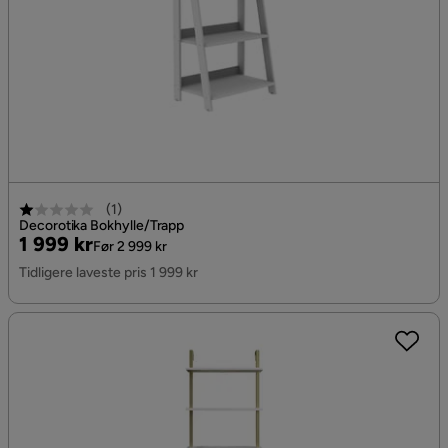
(
1
)
Decorotika Bokhylle/Trapp
Pris
Original
1 999 kr
Før 2 999 kr
Pris
Tidligere laveste pris 1 999 kr