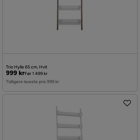
Trio Hylle 65 cm, Hvit
Pris
Original
999 kr
Før 1 499 kr
Pris
Tidligere laveste pris 999 kr