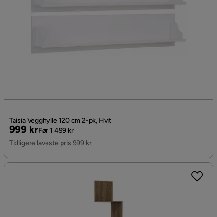
Taisia Vegghylle 120 cm 2-pk, Hvit
Pris
Original
999 kr
Før 1 499 kr
Pris
Tidligere laveste pris 999 kr