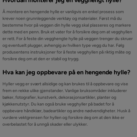
Hvordan monterer jeg en vegghengt hylle?
Å montere en hengende hylle er vanligvis en enkel prosess som
krever noen grunnleggende verktøy og materialer. Først må du
bestemme hvor på veggen din hylle vegg skal plasseres og markere
dette med en penn. Bruk et vater for å forsikre deg om at vegghyllen
er rett. For å feste din vegghengte hylle på veggen trenger du skruer
og eventuelt plugger, avhengig av hvilken type vegg du har. Følg
produsentens instruksjoner for å feste vegghyllen på riktig måte og
forsikre deg om at den er stabil og trygg.
Hva kan jeg oppbevare på en hengende hylle?
Hyller vegg er svært allsidige og kan brukes til å oppbevare og vise
frem en rekke ulike gjenstander. Vanlige bruksområder inkluderer
bøker, fotografier, kunstverk, dekorasjonsartikler, planter og
kjøkkenutstyr. Du kan også bruke vegghyller på badet for å
oppbevare håndklær, badeartikler og andre nødvendigheter. Husk å
vurdere vektgrensen for hyllen og forsikre deg om at den ikke er
overbelastet for å unngå skader eller ulykker.