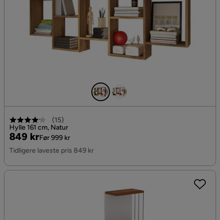
(
15
)
Hylle 161 cm, Natur
Pris
Original
849 kr
Før 999 kr
Pris
Tidligere laveste pris 849 kr