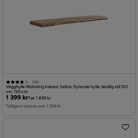
(
4
)
Vegghylle Wohnling trekant, heltre, flytende hylle, landlig stil 120
cm, 120 cm
Pris
Original
1 399 kr
Før 1 899 kr
Pris
Tidligere laveste pris 1 399 kr