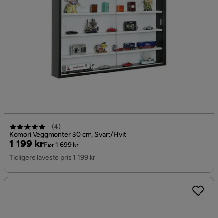
(
4
)
Komori Veggmonter 80 cm, Svart/Hvit
Pris
Original
1 199 kr
Før 1 699 kr
Pris
Tidligere laveste pris 1 199 kr