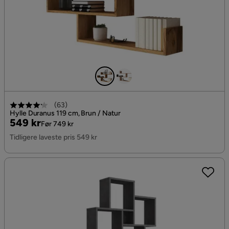
(
63
)
Hylle Duranus 119 cm, Brun / Natur
Pris
Original
549 kr
Før 749 kr
Pris
Tidligere laveste pris 549 kr