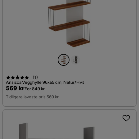
(
1
)
Ansizca Vegghylle 96x65 cm, Natur/Hvit
Pris
Original
569 kr
Før 849 kr
Pris
Tidligere laveste pris 569 kr