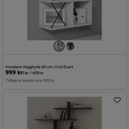
Hovdane Vegghylle 60 cm, Hvit/Svart
Pris
Original
999 kr
Før 1 499 kr
Pris
Tidligere laveste pris 999 kr