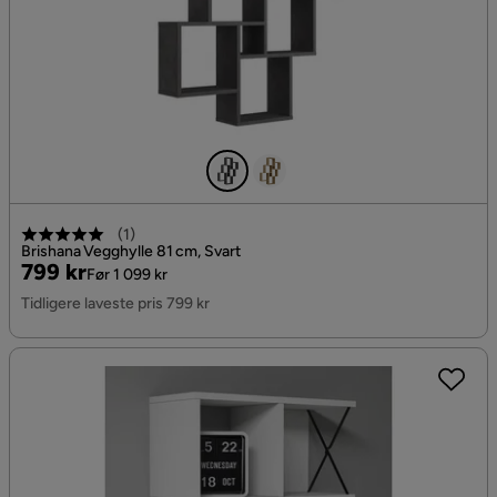
(
1
)
Brishana Vegghylle 81 cm, Svart
Pris
Original
799 kr
Før 1 099 kr
Pris
Tidligere laveste pris 799 kr