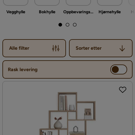
Vegghylle
Bokhylle
Oppbevaringshylle
Hjørnehylle
Ha
Sorter etter
Alle filter
Sorter etter
Rask levering