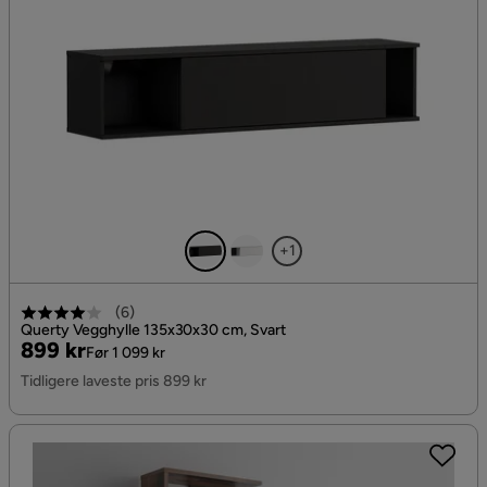
+1
(
6
)
Querty Vegghylle 135x30x30 cm, Svart
Pris
Original
899 kr
Før 1 099 kr
Pris
Tidligere laveste pris 899 kr