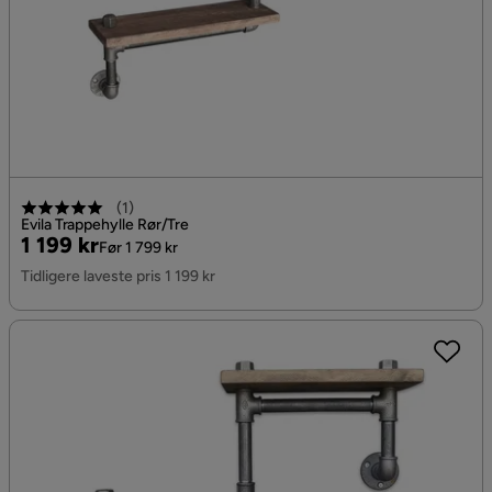
(
1
)
Evila Trappehylle Rør/Tre
Pris
Original
1 199 kr
Før 1 799 kr
Pris
Tidligere laveste pris 1 199 kr