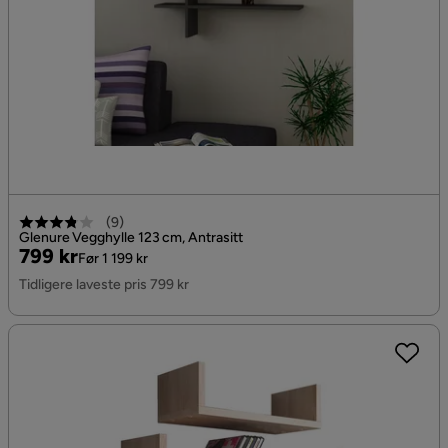
(
9
)
Glenure Vegghylle 123 cm, Antrasitt
Pris
Original
799 kr
Før 1 199 kr
Pris
Tidligere laveste pris 799 kr