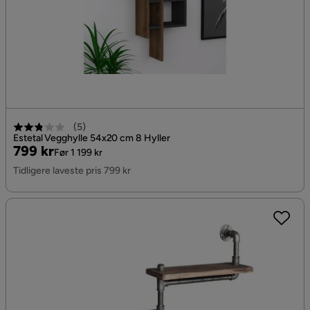
(
5
)
Estetal Vegghylle 54x20 cm 8 Hyller
Pris
Original
799 kr
Før 1 199 kr
Pris
Tidligere laveste pris 799 kr