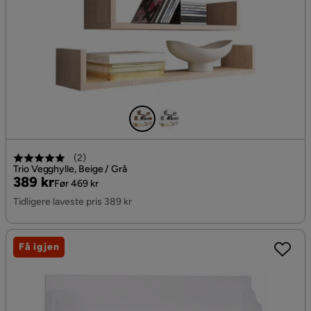
(
2
)
Trio Vegghylle, Beige / Grå
Pris
Original
389 kr
Før 469 kr
Pris
Tidligere laveste pris 389 kr
Få igjen