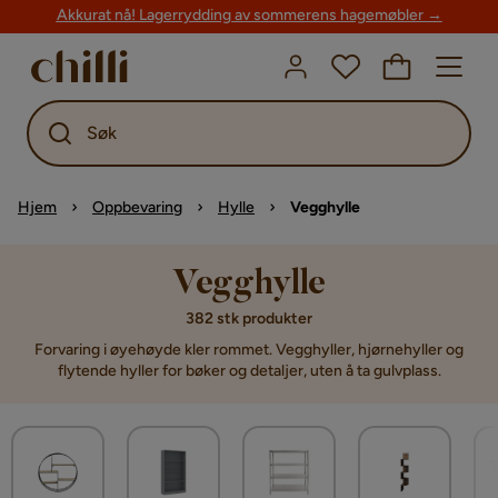
Akkurat nå! Lagerrydding av sommerens hagemøbler →
Søk
Hjem
Oppbevaring
Hylle
Vegghylle
Vegghylle
382 stk produkter
Forvaring i øyehøyde kler rommet. Vegghyller, hjørnehyller og
flytende hyller for bøker og detaljer, uten å ta gulvplass.