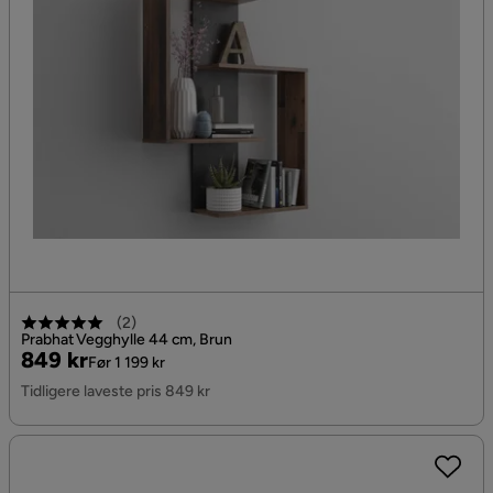
(
2
)
Prabhat Vegghylle 44 cm, Brun
Pris
Original
849 kr
Før 1 199 kr
Pris
Tidligere laveste pris 849 kr