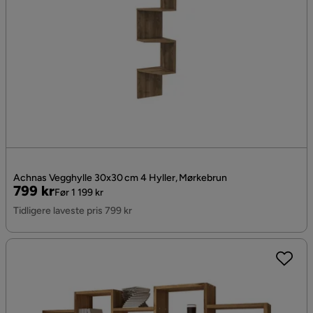
Achnas Vegghylle 30x30 cm 4 Hyller, Mørkebrun
Pris
Original
799 kr
Før 1 199 kr
Pris
Tidligere laveste pris 799 kr