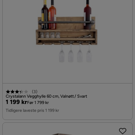
(
3
)
Crystalann Vegghylle 60 cm, Valnøtt / Svart
Pris
Original
1 199 kr
Før 1 799 kr
Pris
Tidligere laveste pris 1 199 kr