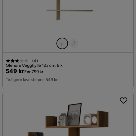
(
4
)
Glenure Vegghylle 123 cm, Eik
Pris
Original
549 kr
Før 799 kr
Pris
Tidligere laveste pris 549 kr