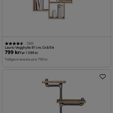
(
30
)
Laurio Vegghylle 81 cm, Grå/Eik
Pris
Original
799 kr
Før 1 099 kr
Pris
Tidligere laveste pris 799 kr