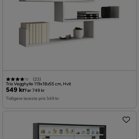
(
23
)
Trio Vegghylle 119x18x55 cm, Hvit
Pris
Original
549 kr
Før 749 kr
Pris
Tidligere laveste pris 549 kr