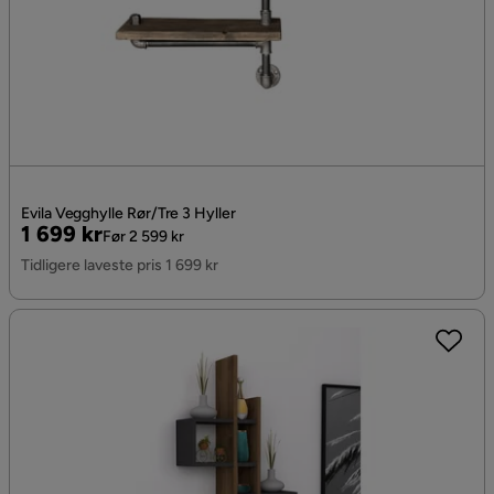
Evila Vegghylle Rør/Tre 3 Hyller
Pris
Original
1 699 kr
Før 2 599 kr
Pris
Tidligere laveste pris 1 699 kr