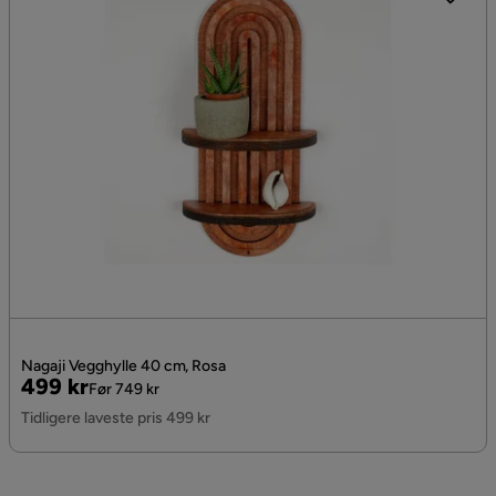
Nagaji Vegghylle 40 cm, Rosa
Pris
Original
499 kr
Før 749 kr
Pris
Tidligere laveste pris 499 kr