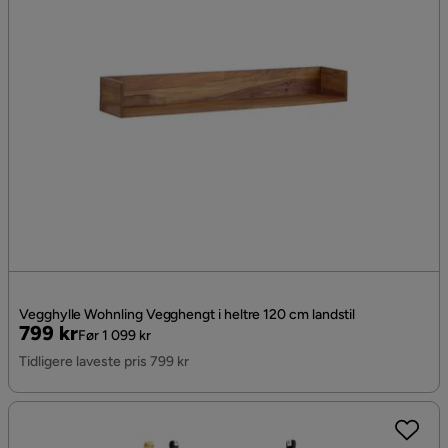
Vegghylle Wohnling Vegghengt i heltre 120 cm landstil
Pris
Original
799 kr
Før 1 099 kr
Pris
Tidligere laveste pris 799 kr