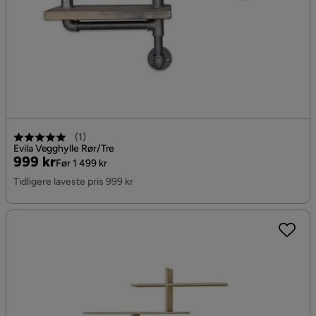
(
1
)
Evila Vegghylle Rør/Tre
Pris
Original
999 kr
Før 1 499 kr
Pris
Tidligere laveste pris 999 kr