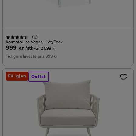
(
6
)
Karmstol Las Vegas, Hvit/Teak
Pris
Original
999 kr
/stk
Før 2 599 kr
Pris
Tidligere laveste pris 999 kr
Få igjen
Outlet