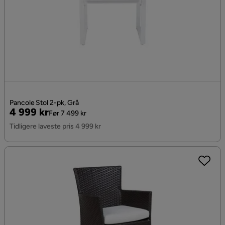
Pancole Stol 2-pk, Grå
Pris
Original
4 999 kr
Før 7 499 kr
Pris
Tidligere laveste pris 4 999 kr