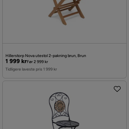
Hillerstorp Nova utestol 2-pakning brun, Brun
Pris
Original
1 999 kr
Før 2 999 kr
Pris
Tidligere laveste pris 1 999 kr