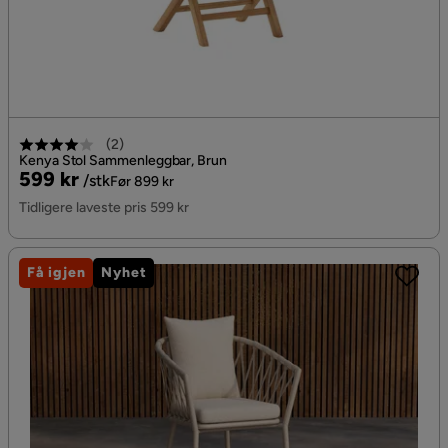
(
2
)
Kenya Stol Sammenleggbar, Brun
Pris
Original
599 kr
/stk
Før 899 kr
Pris
Tidligere laveste pris 599 kr
Få igjen
Nyhet