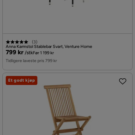
(
3
)
Anna Karmstol Stablebar Svart, Venture Home
Pris
Original
799 kr
/stk
Før 1 199 kr
Pris
Tidligere laveste pris 799 kr
Et godt kjøp