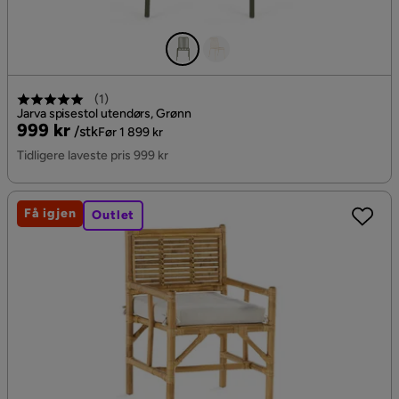
(
1
)
Jarva spisestol utendørs, Grønn
Pris
Original
999 kr
/stk
Før 1 899 kr
Pris
Tidligere laveste pris 999 kr
Få igjen
Outlet