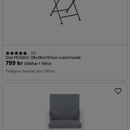
(
6
)
Stol MOSAIC 38x38xH93cm svart/metall
Pris
Original
799 kr
/stk
Før 1 199 kr
Pris
Tidligere laveste pris 799 kr