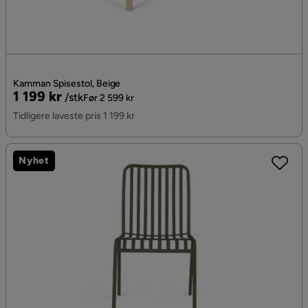
Kamman Spisestol, Beige
Pris
Original
1 199 kr
/stk
Før 2 599 kr
Pris
Tidligere laveste pris 1 199 kr
Nyhet