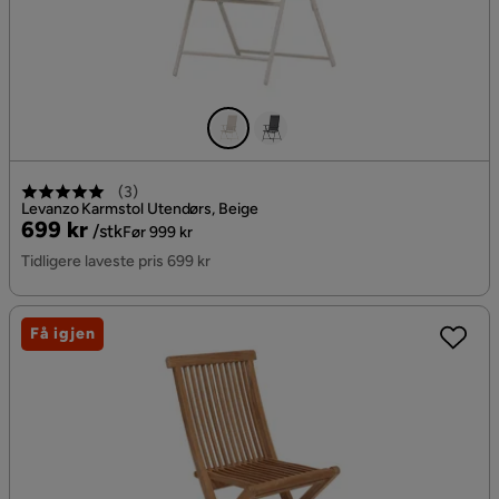
(
3
)
Levanzo Karmstol Utendørs, Beige
Pris
Original
699 kr
/stk
Før 999 kr
Pris
Tidligere laveste pris 699 kr
Få igjen