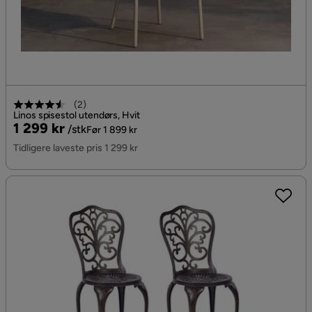
(
2
)
Linos spisestol utendørs, Hvit
Pris
Original
1 299 kr
/stk
Før 1 899 kr
Pris
Tidligere laveste pris 1 299 kr