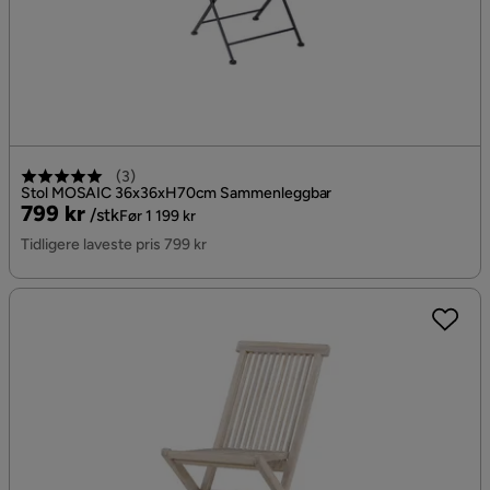
(
3
)
Stol MOSAIC 36x36xH70cm Sammenleggbar
Pris
Original
799 kr
/stk
Før 1 199 kr
Pris
Tidligere laveste pris 799 kr