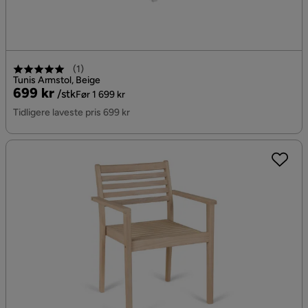
(
1
)
Tunis Armstol, Beige
Pris
Original
699 kr
/stk
Før 1 699 kr
Pris
Tidligere laveste pris 699 kr