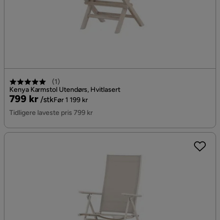
(
1
)
Kenya Karmstol Utendørs, Hvitlasert
Pris
Original
799 kr
/stk
Før 1 199 kr
Pris
Tidligere laveste pris 799 kr