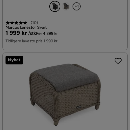
+1
(
10
)
Marcus Lenestol, Svart
Pris
Original
1 999 kr
/stk
Før 4 399 kr
Pris
Tidligere laveste pris 1 999 kr
Nyhet