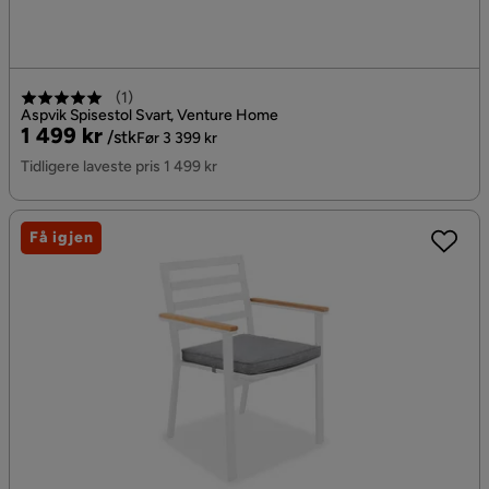
(
1
)
Aspvik Spisestol Svart, Venture Home
Pris
Original
1 499 kr
/stk
Før 3 399 kr
Pris
Tidligere laveste pris 1 499 kr
Få igjen