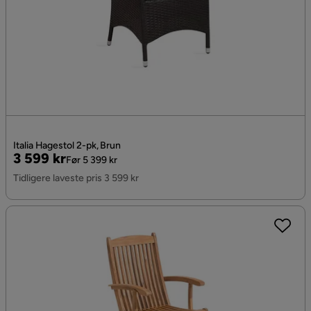
Italia Hagestol 2-pk, Brun
Pris
Original
3 599 kr
Før 5 399 kr
Pris
Tidligere laveste pris 3 599 kr