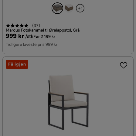
+1
(
37
)
Marcus Fotskammel til Ørelappstol, Grå
Pris
Original
999 kr
/stk
Før 2 199 kr
Pris
Tidligere laveste pris 999 kr
Få igjen