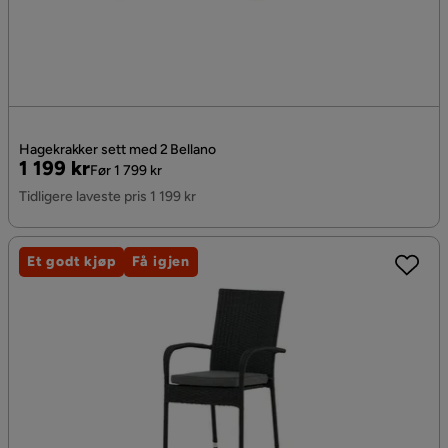
Hagekrakker sett med 2 Bellano
Pris
Original
1 199 kr
Før 1 799 kr
Pris
Tidligere laveste pris 1 199 kr
Et godt kjøp
Få igjen