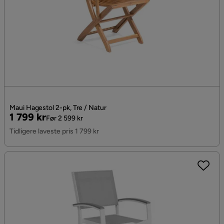
Maui Hagestol 2-pk, Tre / Natur
Pris
Original
1 799 kr
Før 2 599 kr
Pris
Tidligere laveste pris 1 799 kr