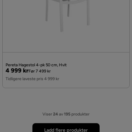
Pereta Hagestol 4-pk 50 cm, Hvit
Pris
Original
4 999 kr
Før 7 499 kr
Pris
Tidligere laveste pris 4 999 kr
Viser
24
av
195
produkter
Ladd flere produkter