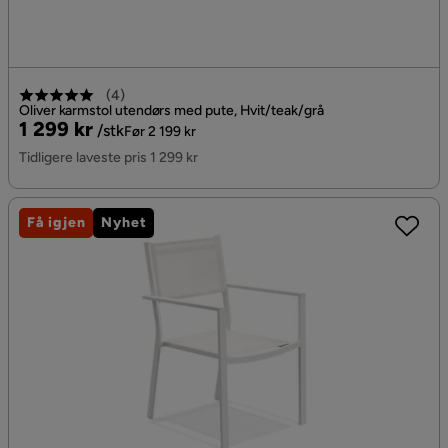
(
4
)
Oliver karmstol utendørs med pute, Hvit/teak/grå
Pris
Original
1 299 kr
/stk
Før 2 199 kr
Pris
Tidligere laveste pris 1 299 kr
Få igjen
Nyhet