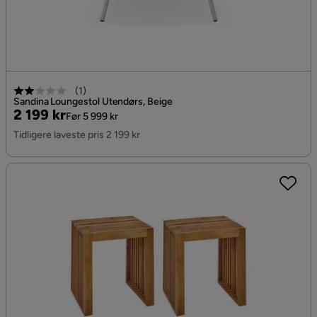
(
1
)
Sandina Loungestol Utendørs, Beige
Pris
Original
2 199 kr
Før 5 999 kr
Pris
Tidligere laveste pris 2 199 kr