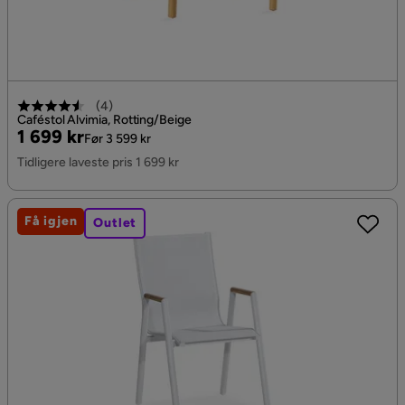
(
4
)
Caféstol Alvimia, Rotting/Beige
Pris
Original
1 699 kr
Før 3 599 kr
Pris
Tidligere laveste pris 1 699 kr
Få igjen
Outlet