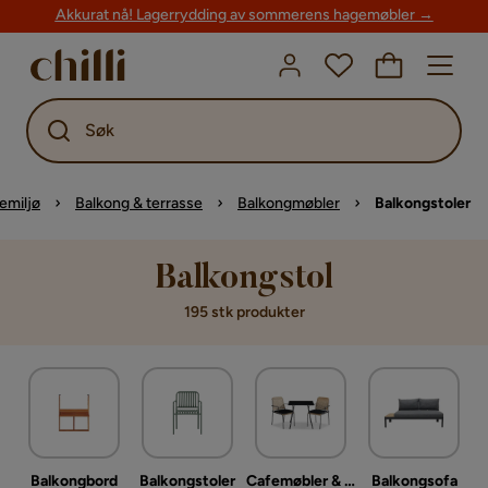
Akkurat nå! Lagerrydding av sommerens hagemøbler →
Søk
emiljø
Balkong & terrasse
Balkongmøbler
Balkongstoler
Balkongstol
195 stk produkter
Balkongbord
Balkongstoler
Cafemøbler & cafesett
Balkongsofa