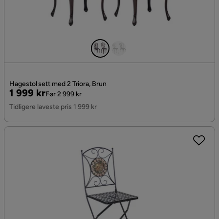
Hagestol sett med 2 Triora, Brun
Pris
Original
1 999 kr
Før 2 999 kr
Pris
Tidligere laveste pris 1 999 kr