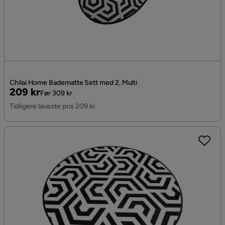
Chilai Home Badematte Sett med 2, Multi
Pris
Original
209 kr
Før 309 kr
Pris
Tidligere laveste pris 209 kr