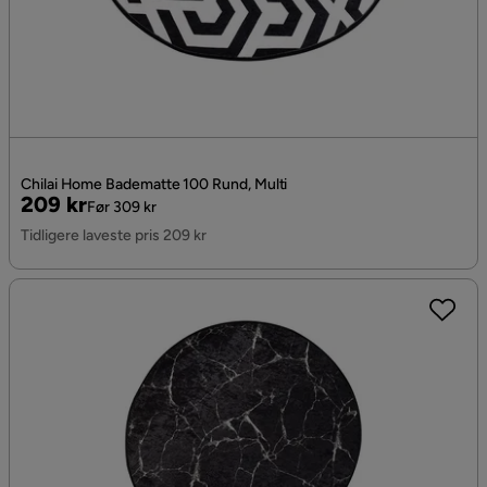
Chilai Home Badematte 100 Rund, Multi
Pris
Original
209 kr
Før 309 kr
Pris
Tidligere laveste pris 209 kr