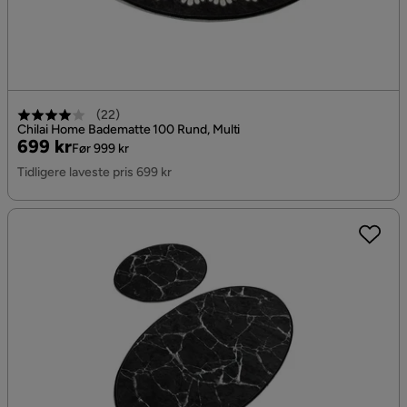
(
22
)
Chilai Home Badematte 100 Rund, Multi
Pris
Original
699 kr
Før 999 kr
Pris
Tidligere laveste pris 699 kr