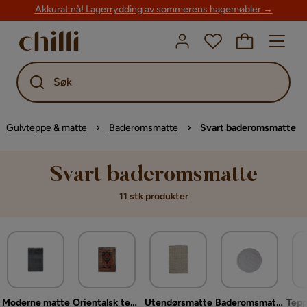
Akkurat nå! Lagerrydding av sommerens hagemøbler →
Søk
Gulvteppe & matte
Baderomsmatte
Svart baderomsmatte
Svart baderomsmatte
11 stk produkter
Moderne matte
Orientalsk teppe
Utendørsmatte
Baderomsmatte