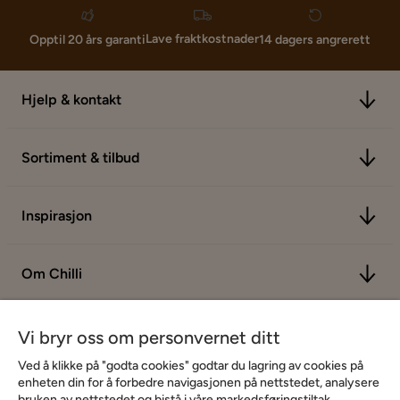
Lave fraktkostnader
Opptil 20 års garanti
14 dagers angrerett
Hjelp & kontakt
Sortiment & tilbud
Inspirasjon
Om Chilli
Vi bryr oss om personvernet ditt
Ved å klikke på "godta cookies" godtar du lagring av cookies på
enheten din for å forbedre navigasjonen på nettstedet, analysere
bruken av nettstedet og bistå i våre markedsføringstiltak.