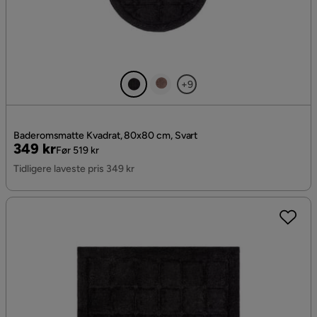
+9
Baderomsmatte Kvadrat, 80x80 cm, Svart
Pris
Original
349 kr
Før 519 kr
Pris
Tidligere laveste pris 349 kr