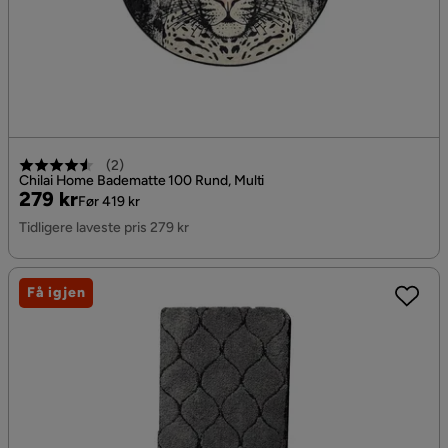
(
2
)
Chilai Home Badematte 100 Rund, Multi
Pris
Original
279 kr
Før 419 kr
Pris
Tidligere laveste pris 279 kr
Få igjen