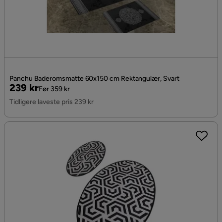
Panchu Baderomsmatte 60x150 cm Rektangulær, Svart
Pris
Original
239 kr
Før 359 kr
Pris
Tidligere laveste pris 239 kr