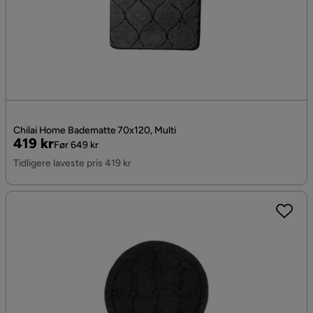
Chilai Home Badematte 70x120, Multi
Pris
Original
419 kr
Før 649 kr
Pris
Tidligere laveste pris 419 kr