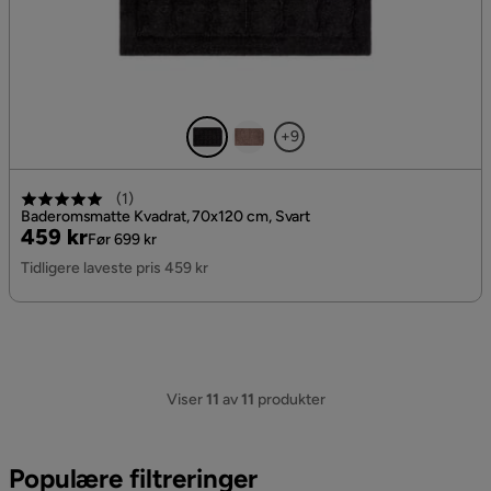
+9
(
1
)
Baderomsmatte Kvadrat, 70x120 cm, Svart
Pris
Original
459 kr
Før 699 kr
Pris
Tidligere laveste pris 459 kr
Viser
11
av
11
produkter
Populære filtreringer