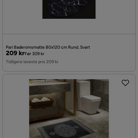
Pari Baderomsmatte 80x120 cm Rund, Svart
Pris
Original
209 kr
Før 309 kr
Pris
Tidligere laveste pris 209 kr