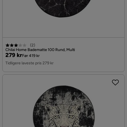
(
2
)
Chilai Home Badematte 100 Rund, Multi
Pris
Original
279 kr
Før 419 kr
Pris
Tidligere laveste pris 279 kr