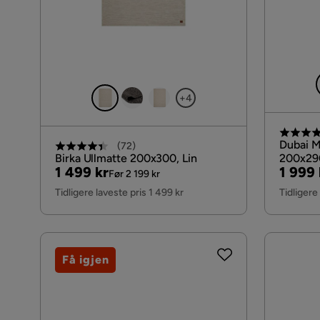
+4
Dubai M
(
72
)
Birka Ullmatte 200x300, Lin
200x29
Pris
Original
Pris
Origin
1 499 kr
1 999 
Før 2 199 kr
Pris
Pris
Tidligere laveste pris 1 499 kr
Tidligere
Få igjen