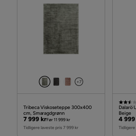
+7
Tribeca Viskoseteppe 300x400
Dalarö 
cm, Smaragdgrønn
Beige
Pris
Original
Pris
Origin
7 999 kr
4 999
Før 11 999 kr
Pris
Pris
Tidligere laveste pris 7 999 kr
Tidligere