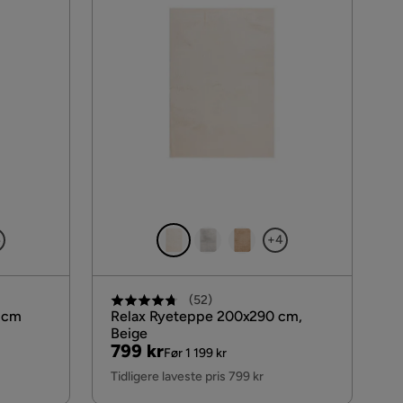
4
+4
(
52
)
 cm
Relax Ryeteppe 200x290 cm,
Beige
Pris
Original
799 kr
Før 1 199 kr
Pris
Tidligere laveste pris 799 kr