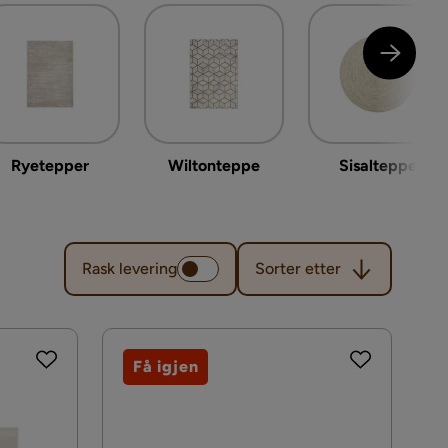
Ryetepper
Wiltonteppe
Sisalteppe
Sorter etter
Rask levering
Sorter etter
Få igjen