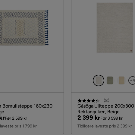
+
(
8
)
n Bomullsteppe 160x230
Gåsöga Ullteppe 200x300
ge
Rektangulær, Beige
al
Pris
Original
kr
2 399 kr
Før 2 599 kr
Før 3 599 kr
Pris
 laveste pris 1 799 kr
Tidligere laveste pris 2 399 kr