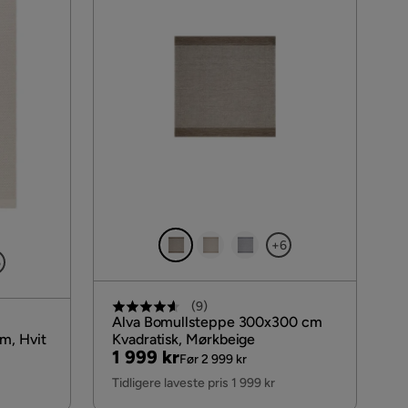
+6
5
(
9
)
Alva Bomullsteppe 300x300 cm
m, Hvit
Kvadratisk, Mørkbeige
Pris
Original
1 999 kr
Før 2 999 kr
Pris
Tidligere laveste pris 1 999 kr