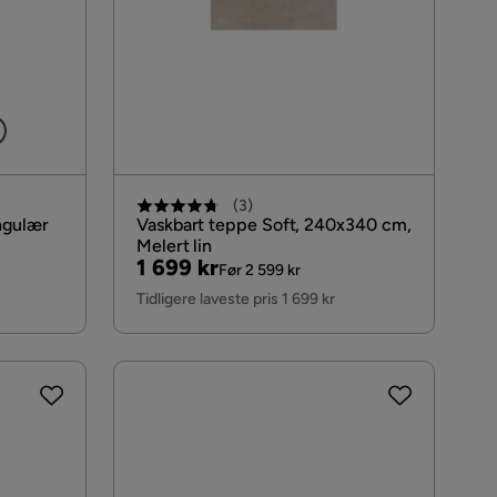
3
(
3
)
ngulær
Vaskbart teppe Soft, 240x340 cm,
Melert lin
Pris
Original
1 699 kr
Før 2 599 kr
Pris
Tidligere laveste pris 1 699 kr