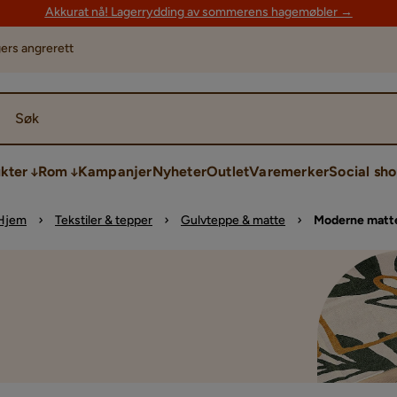
Akkurat nå! Lagerrydding av sommerens hagemøbler →
ers angrerett
Søk
kter
Rom
Kampanjer
Nyheter
Outlet
Varemerker
Social sh
Hjem
Tekstiler & tepper
Gulvteppe & matte
Moderne matt