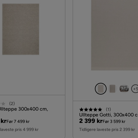
+
(
2
)
Ullteppe 300x400 cm,
(
1
)
Ullteppe Gotti, 300x400 c
al
Pris
Original
 kr
2 399 kr
Før 7 499 kr
Før 3 599 kr
Pris
 laveste pris 4 999 kr
Tidligere laveste pris 2 399 kr