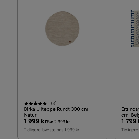
(
3
)
Birka Ullteppe Rundt 300 cm,
Erzinca
Natur
cm, Bei
Pris
Original
Pris
Origin
1 999 kr
1 799 
Før 2 999 kr
Pris
Pris
Tidligere laveste pris 1 999 kr
Tidligere