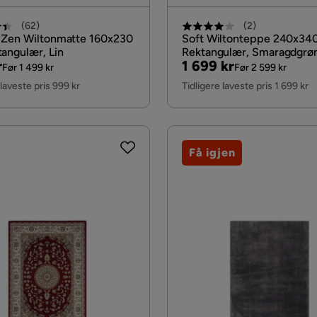
(
62
)
(
2
)
 Zen Wiltonmatte 160x230
Soft Wiltonteppe 240x34
angulær, Lin
Rektangulær, Smaragdgrø
al
Pris
Original
r
1 699 kr
Før 1 499 kr
Før 2 599 kr
Pris
 laveste pris 999 kr
Tidligere laveste pris 1 699 kr
Få igjen