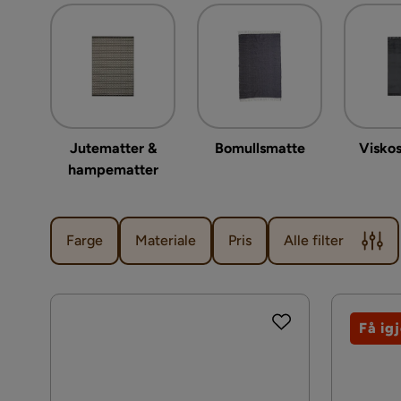
Jutematter &
Bomullsmatte
Visko
hampematter
Farge
Materiale
Pris
Alle filter
Få ig