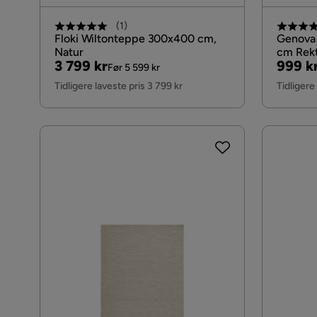
(
1
)
Floki Wiltonteppe 300x400 cm,
Genova
Natur
cm Rekt
Pris
Original
Pris
Origin
3 799 kr
999 k
Før 5 599 kr
Pris
Pris
Tidligere laveste pris 3 799 kr
Tidligere