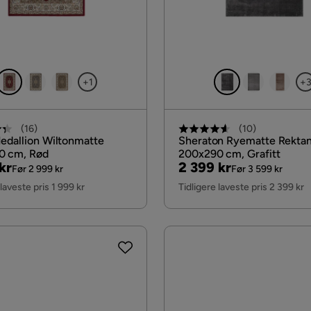
+1
+
(
16
)
(
10
)
edallion Wiltonmatte
Sheraton Ryematte Rekta
0 cm, Rød
200x290 cm, Grafitt
al
Pris
Original
kr
2 399 kr
Før 2 999 kr
Før 3 599 kr
Pris
 laveste pris 1 999 kr
Tidligere laveste pris 2 399 kr