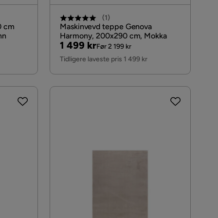
(
1
)
0 cm
Maskinvevd teppe Genova
nn
Harmony, 200x290 cm, Mokka
Pris
Original
1 499 kr
Før 2 199 kr
Pris
Tidligere laveste pris 1 499 kr