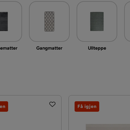
sematter
Gangmatter
Ullteppe
jen
Få igjen