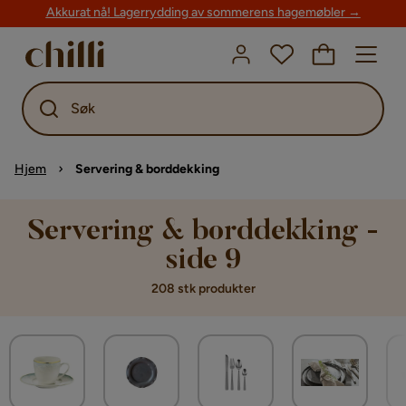
Akkurat nå! Lagerrydding av sommerens hagemøbler →
Søk
Hjem
Servering & borddekking
Servering & borddekking -
side 9
208 stk produkter