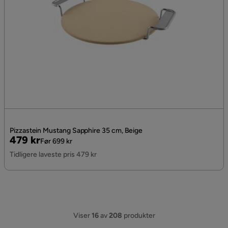
Pizzastein Mustang Sapphire 35 cm, Beige
Pris
Original
479 kr
Før 699 kr
Pris
Tidligere laveste pris 479 kr
Viser
16
av
208
produkter