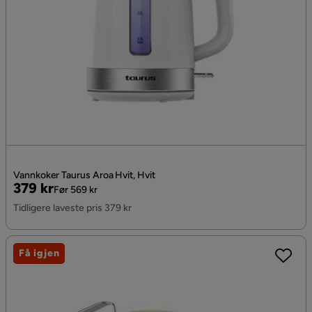
Vannkoker Taurus Aroa Hvit, Hvit
Pris
Original
379 kr
Før 569 kr
Pris
Tidligere laveste pris 379 kr
Få igjen