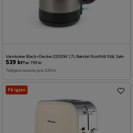
Vannkoker Black+Decker 2200W 1,7L Børstet Rustfritt Stål, Sølv
Pris
Original
539 kr
Før 799 kr
Pris
Tidligere laveste pris 539 kr
Få igjen