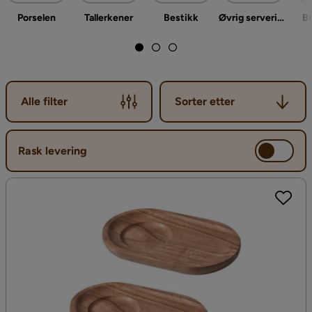
Porselen
Tallerkener
Bestikk
Øvrig servering & borddekking
Br
Sorter etter
Alle filter
Sorter etter
Rask levering