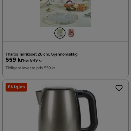
Tharos Tallriksset 28 cm, Gjennomsiktig
Pris
Original
559 kr
Før 849 kr
Pris
Tidligere laveste pris 559 kr
Få igjen