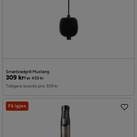
Smørbrødgrill Mustang
Pris
Original
309 kr
Før 459 kr
Pris
Tidligere laveste pris 309 kr
Få igjen