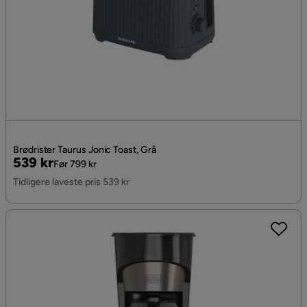
Brødrister Taurus Jonic Toast, Grå
Pris
Original
539 kr
Før 799 kr
Pris
Tidligere laveste pris 539 kr