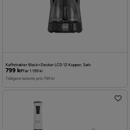
Kaffetrakter Black+Decker LCD 12 Kopper, Sølv
Pris
Original
799 kr
Før 1 199 kr
Pris
Tidligere laveste pris 799 kr