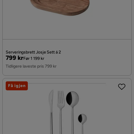
Serveringsbrett Josje Sett á 2
Pris
Original
799 kr
Før 1 199 kr
Pris
Tidligere laveste pris 799 kr
Få igjen