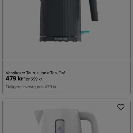
Vannkoker Taurus Jonic Tea, Grå
Pris
Original
479 kr
Før 699 kr
Pris
Tidligere laveste pris 479 kr