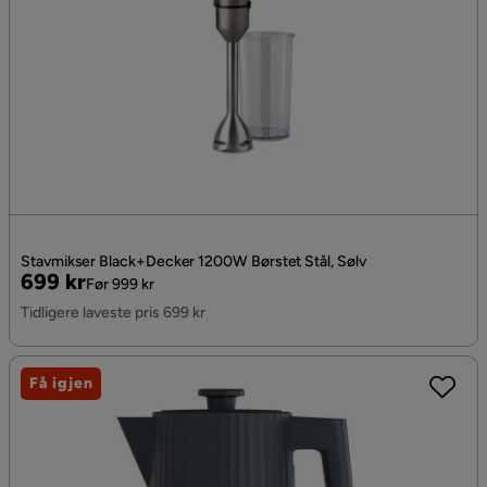
Stavmikser Black+Decker 1200W Børstet Stål, Sølv
Pris
Original
699 kr
Før 999 kr
Pris
Tidligere laveste pris 699 kr
Få igjen