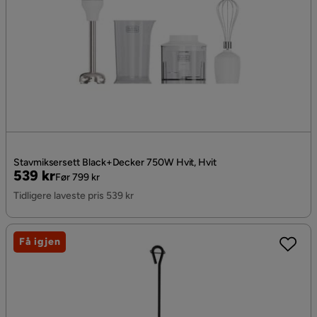
Stavmiksersett Black+Decker 750W Hvit, Hvit
Pris
Original
539 kr
Før 799 kr
Pris
Tidligere laveste pris 539 kr
Få igjen