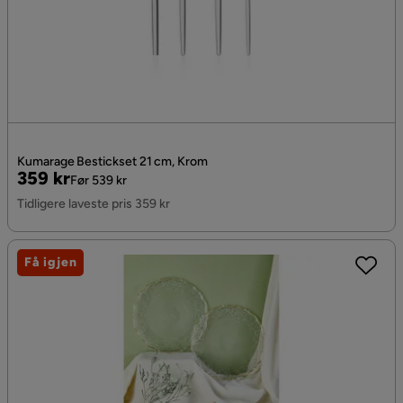
Kumarage Bestickset 21 cm, Krom
Pris
Original
359 kr
Før 539 kr
Pris
Tidligere laveste pris 359 kr
Få igjen