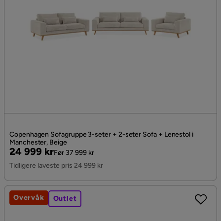
Copenhagen Sofagruppe 3-seter + 2-seter Sofa + Lenestol i
Manchester, Beige
Pris
Original
24 999 kr
Før 37 999 kr
Pris
Tidligere laveste pris 24 999 kr
Overvåk
Outlet