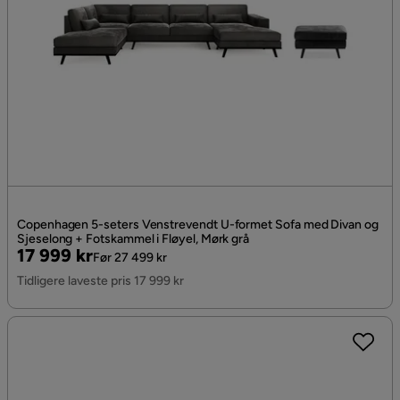
Copenhagen 5-seters Venstrevendt U-formet Sofa med Divan og
Sjeselong + Fotskammel i Fløyel, Mørk grå
Pris
Original
17 999 kr
Før 27 499 kr
Pris
Tidligere laveste pris 17 999 kr