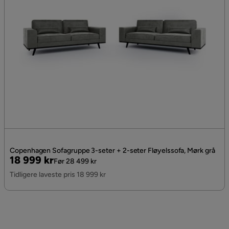
Copenhagen Sofagruppe 3-seter + 2-seter Fløyelssofa, Mørk grå
Pris
Original
18 999 kr
Før 28 499 kr
Pris
Tidligere laveste pris 18 999 kr