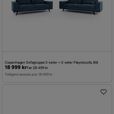
Copenhagen Sofagruppe 3-seter + 2-seter Fløyelssofa, Blå
Pris
Original
18 999 kr
Før 28 499 kr
Pris
Tidligere laveste pris 18 999 kr