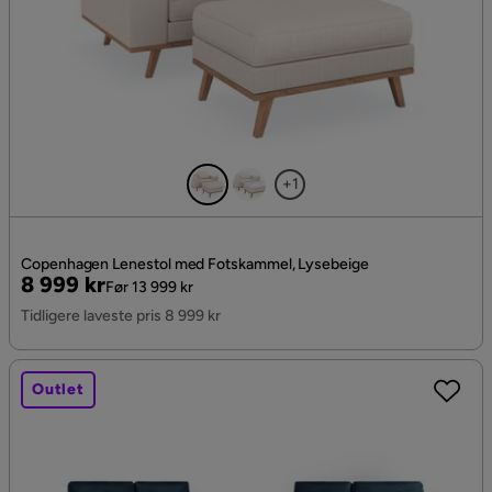
+1
Copenhagen Lenestol med Fotskammel, Lysebeige
Pris
Original
8 999 kr
Før 13 999 kr
Pris
Tidligere laveste pris 8 999 kr
Outlet