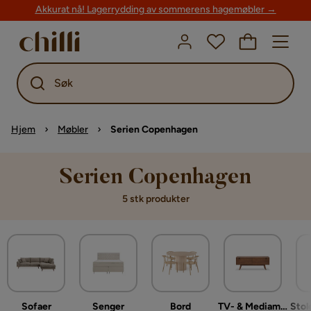
Akkurat nå! Lagerrydding av sommerens hagemøbler →
Søk
Hjem
Møbler
Serien Copenhagen
Serien Copenhagen
5 stk produkter
Sofaer
Senger
Bord
TV- & Mediamøbler