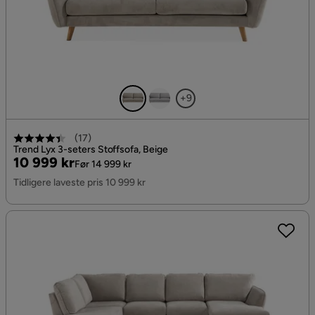
+9
(
17
)
Trend Lyx 3-seters Stoffsofa, Beige
Pris
Original
10 999 kr
Før 14 999 kr
Pris
Tidligere laveste pris 10 999 kr