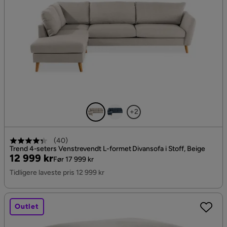
+2
(
40
)
Trend 4-seters Venstrevendt L-formet Divansofa i Stoff, Beige
Pris
Original
12 999 kr
Før 17 999 kr
Pris
Tidligere laveste pris 12 999 kr
Outlet