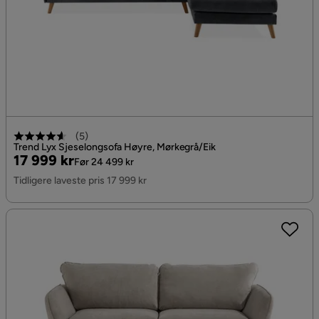
(
5
)
Trend Lyx Sjeselongsofa Høyre, Mørkegrå/Eik
Pris
Original
17 999 kr
Før 24 499 kr
Pris
Tidligere laveste pris 17 999 kr