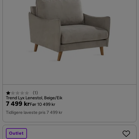
(
1
)
Trend Lyx Lenestol, Beige/Eik
Pris
Original
7 499 kr
Før 10 499 kr
Pris
Tidligere laveste pris 7 499 kr
Outlet