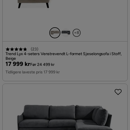
+8
(
23
)
Trend Lyx 4-seters Venstrevendt L-formet Sjeselongsofa i Stoff,
Beige
Pris
Original
17 999 kr
Før 24 499 kr
Pris
Tidligere laveste pris 17 999 kr