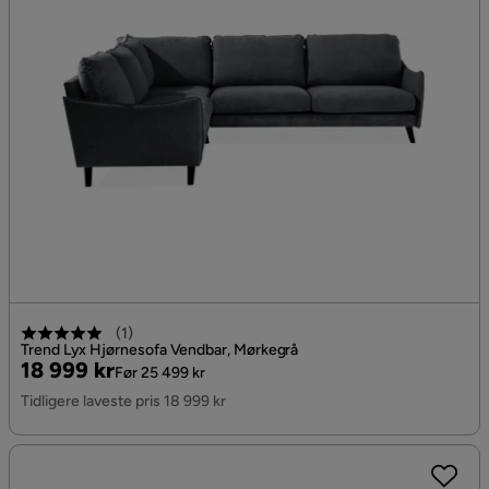
(
1
)
Trend Lyx Hjørnesofa Vendbar, Mørkegrå
Pris
Original
18 999 kr
Før 25 499 kr
Pris
Tidligere laveste pris 18 999 kr