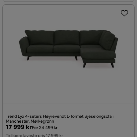
Trend Lyx 4-seters Høyrevendt L-formet Sjeselongsofa i
Manchester, Mørkegrønn
Pris
Original
17 999 kr
Før 24 499 kr
Pris
Tidligere laveste pris 17 999 kr