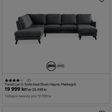
(
2
)
Trend Lyx U-Sofa med Divan Høyre, Mørkegrå
Pris
Original
19 999 kr
Før 26 499 kr
Pris
Tidligere laveste pris 19 999 kr