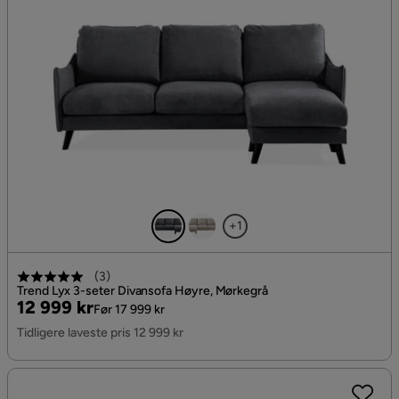
+1
(
3
)
Trend Lyx 3-seter Divansofa Høyre, Mørkegrå
Pris
Original
12 999 kr
Før 17 999 kr
Pris
Tidligere laveste pris 12 999 kr