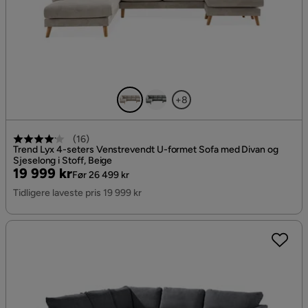
+8
(
16
)
Trend Lyx 4-seters Venstrevendt U-formet Sofa med Divan og
Sjeselong i Stoff, Beige
Pris
Original
19 999 kr
Før 26 499 kr
Pris
Tidligere laveste pris 19 999 kr