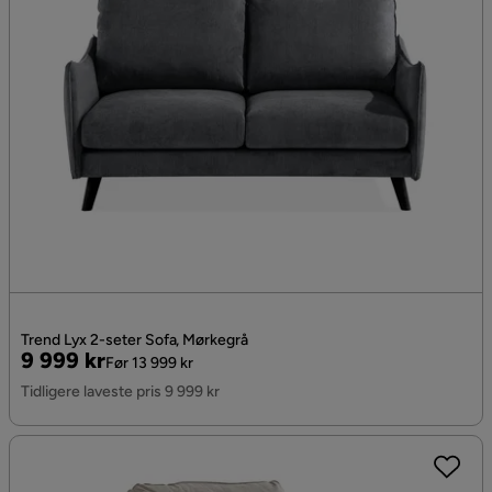
Trend Lyx 2-seter Sofa, Mørkegrå
Pris
Original
9 999 kr
Før 13 999 kr
Pris
Tidligere laveste pris 9 999 kr