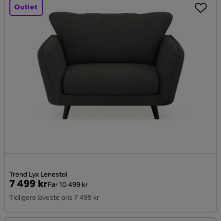
Outlet
Trend Lyx Lenestol
Pris
Original
7 499 kr
Før 10 499 kr
Pris
Tidligere laveste pris 7 499 kr