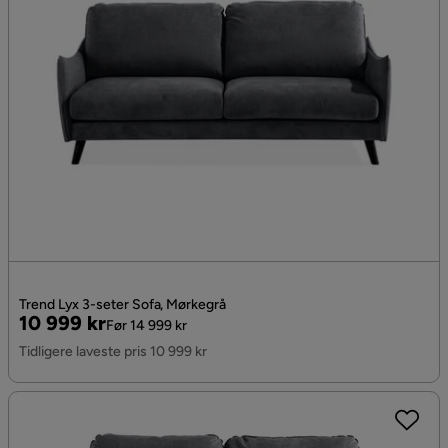
Trend Lyx 3-seter Sofa, Mørkegrå
Pris
Original
10 999 kr
Før 14 999 kr
Pris
Tidligere laveste pris 10 999 kr