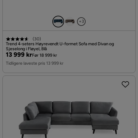
+3
(
30
)
Trend 4-seters Høyrevendt U-formet Sofa med Divan og
Sjeselong i Fløyel, Blå
Pris
Original
13 999 kr
Før 18 999 kr
Pris
Tidligere laveste pris 13 999 kr