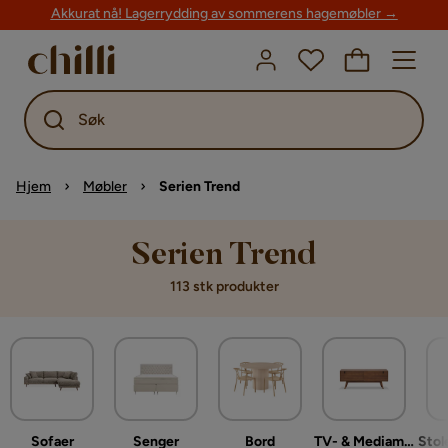
Akkurat nå! Lagerrydding av sommerens hagemøbler →
Søk
Hjem
Møbler
Serien Trend
Serien Trend
113 stk produkter
Sofaer
Senger
Bord
TV- & Mediamøbler