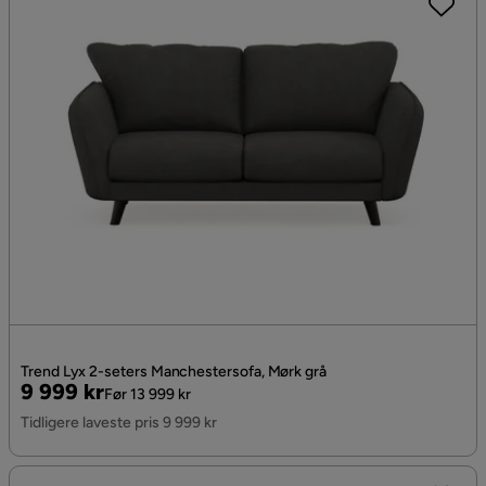
Trend Lyx 2-seters Manchestersofa, Mørk grå
Pris
Original
9 999 kr
Før 13 999 kr
Pris
Tidligere laveste pris 9 999 kr