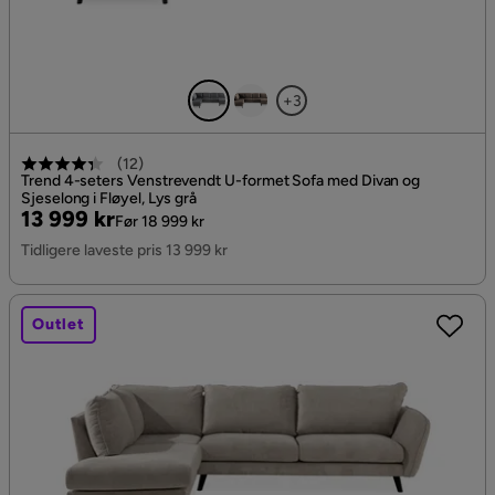
+3
(
12
)
Trend 4-seters Venstrevendt U-formet Sofa med Divan og
Sjeselong i Fløyel, Lys grå
Pris
Original
13 999 kr
Før 18 999 kr
Pris
Tidligere laveste pris 13 999 kr
Outlet