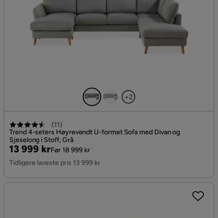
+2
(
11
)
Trend 4-seters Høyrevendt U-formet Sofa med Divan og
Sjeselong i Stoff, Grå
Pris
Original
13 999 kr
Før 18 999 kr
Pris
Tidligere laveste pris 13 999 kr