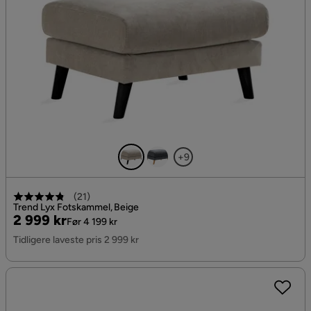
+9
(
21
)
Trend Lyx Fotskammel, Beige
Pris
Original
2 999 kr
Før 4 199 kr
Pris
Tidligere laveste pris 2 999 kr