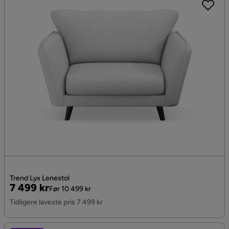
Trend Lyx Lenestol
Pris
Original
7 499 kr
Før 10 499 kr
Pris
Tidligere laveste pris 7 499 kr