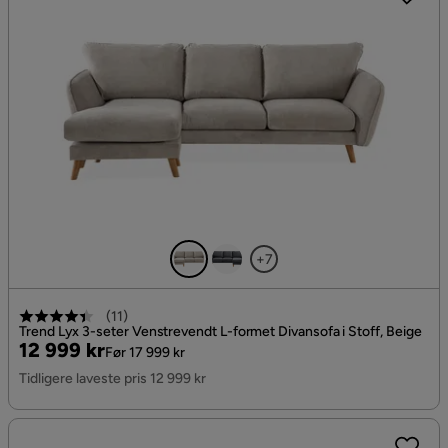
+7
(
11
)
Trend Lyx 3-seter Venstrevendt L-formet Divansofa i Stoff, Beige
Pris
Original
12 999 kr
Før 17 999 kr
Pris
Tidligere laveste pris 12 999 kr