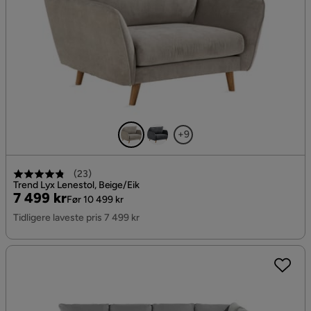
+9
(
23
)
Trend Lyx Lenestol, Beige/Eik
Pris
Original
7 499 kr
Før 10 499 kr
Pris
Tidligere laveste pris 7 499 kr