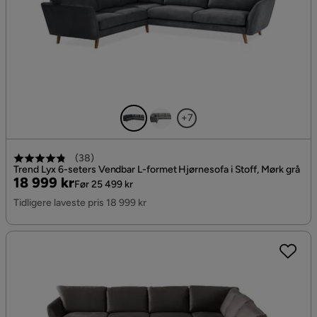
+7
(
38
)
Trend Lyx 6-seters Vendbar L-formet Hjørnesofa i Stoff, Mørk grå
Pris
Original
18 999 kr
Før 25 499 kr
Pris
Tidligere laveste pris 18 999 kr