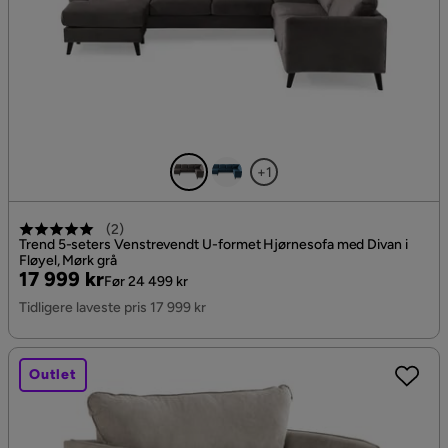
+1
(
2
)
Trend 5-seters Venstrevendt U-formet Hjørnesofa med Divan i
Fløyel, Mørk grå
Pris
Original
17 999 kr
Før 24 499 kr
Pris
Tidligere laveste pris 17 999 kr
Outlet