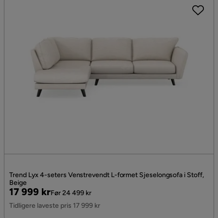
Trend Lyx 4-seters Venstrevendt L-formet Sjeselongsofa i Stoff,
Beige
Pris
Original
17 999 kr
Før 24 499 kr
Pris
Tidligere laveste pris 17 999 kr