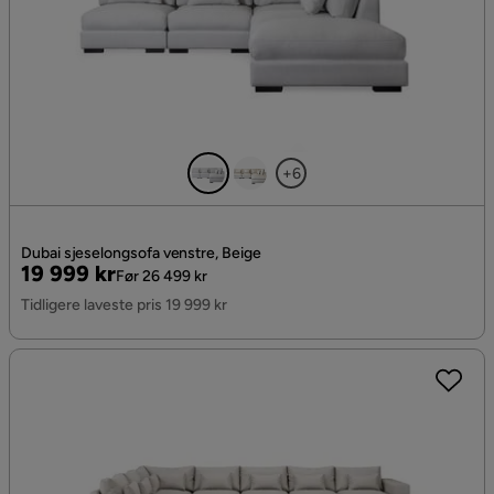
+6
Dubai sjeselongsofa venstre, Beige
Pris
Original
19 999 kr
Før 26 499 kr
Pris
Tidligere laveste pris 19 999 kr