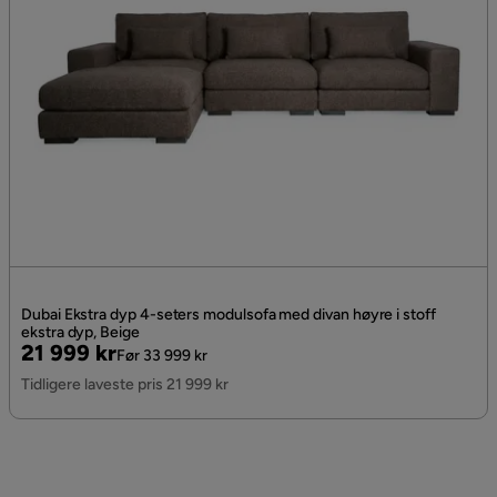
Dubai Ekstra dyp 4-seters modulsofa med divan høyre i stoff
ekstra dyp, Beige
Pris
Original
21 999 kr
Før 33 999 kr
Pris
Tidligere laveste pris 21 999 kr