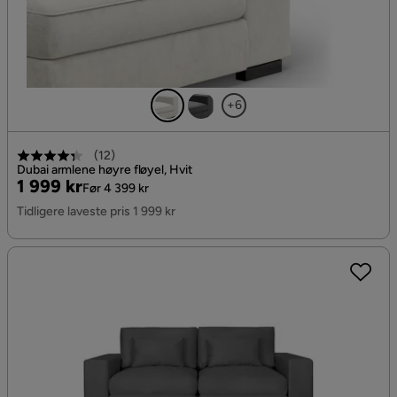
+6
(
12
)
Dubai armlene høyre fløyel, Hvit
Pris
Original
1 999 kr
Før 4 399 kr
Pris
Tidligere laveste pris 1 999 kr