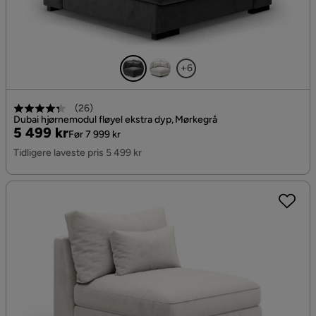
+6
(
26
)
Dubai hjørnemodul fløyel ekstra dyp, Mørkegrå
Pris
Original
5 499 kr
Før 7 999 kr
Pris
Tidligere laveste pris 5 499 kr