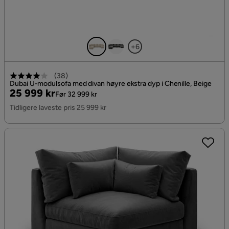
+6
(
38
)
Dubai U-modulsofa med divan høyre ekstra dyp i Chenille, Beige
Pris
Original
25 999 kr
Før 32 999 kr
Pris
Tidligere laveste pris 25 999 kr