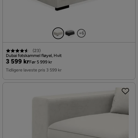
+6
(
23
)
Dubai fotskammel fløyel, Hvit
Pris
Original
3 599 kr
Før 5 999 kr
Pris
Tidligere laveste pris 3 599 kr