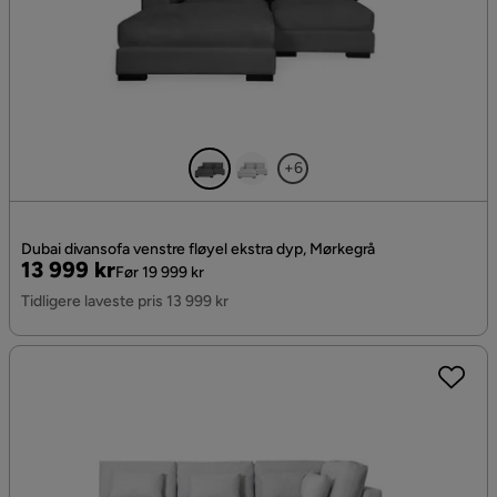
+6
Dubai divansofa venstre fløyel ekstra dyp, Mørkegrå
Pris
Original
13 999 kr
Før 19 999 kr
Pris
Tidligere laveste pris 13 999 kr