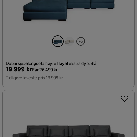
+3
Dubai sjeselongsofa høyre fløyel ekstra dyp, Blå
Pris
Original
19 999 kr
Før 26 499 kr
Pris
Tidligere laveste pris 19 999 kr