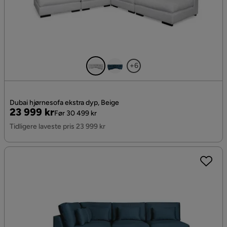
+6
Dubai hjørnesofa ekstra dyp, Beige
Pris
Original
23 999 kr
Før 30 499 kr
Pris
Tidligere laveste pris 23 999 kr