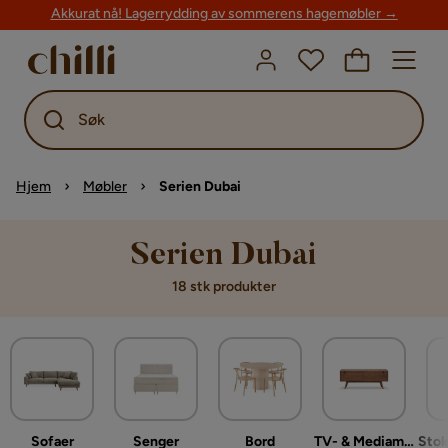
Akkurat nå! Lagerrydding av sommerens hagemøbler →
Søk
Hjem
Møbler
Serien Dubai
Serien Dubai
18 stk produkter
Sofaer
Senger
Bord
TV- & Mediamøbler