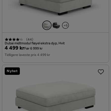
+6
(
44
)
Dubai midtmodul fløyel ekstra dyp, Hvit
Pris
Original
4 499 kr
Før 6 999 kr
Pris
Tidligere laveste pris 4 499 kr
Nyhet