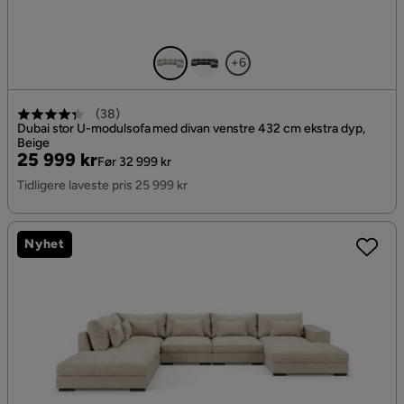
+6
(
38
)
Dubai stor U-modulsofa med divan venstre 432 cm ekstra dyp,
Beige
Pris
Original
25 999 kr
Før 32 999 kr
Pris
Tidligere laveste pris 25 999 kr
Nyhet