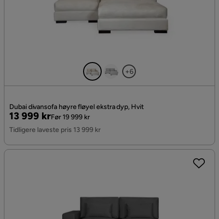
+6
Dubai divansofa høyre fløyel ekstra dyp, Hvit
Pris
Original
13 999 kr
Før 19 999 kr
Pris
Tidligere laveste pris 13 999 kr