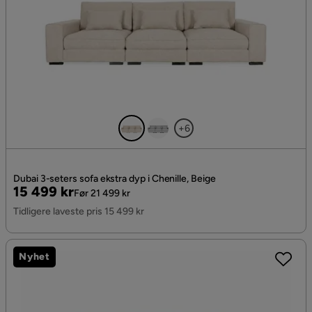
+6
Dubai 3-seters sofa ekstra dyp i Chenille, Beige
Pris
Original
15 499 kr
Før 21 499 kr
Pris
Tidligere laveste pris 15 499 kr
Nyhet