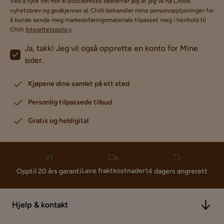
Ved å fylle inn min e-postadresse bekrefter jeg at jeg vil ha Chillis
nyhetsbrev og godkjenner at Chilli behandler mine personopplysninger for
å kunde sende meg markedsføringsmateriale tilpasset meg i henhold til
Chilli
Integritetspolicy
.
Ja, takk! Jeg vil også opprette en konto for Mine
sider.
Kjøpene dine samlet på ett sted
Personlig tilpassede tilbud
Gratis og heldigital
Lave fraktkostnader
Opptil 20 års garanti
14 dagers angrerett
Hjelp & kontakt