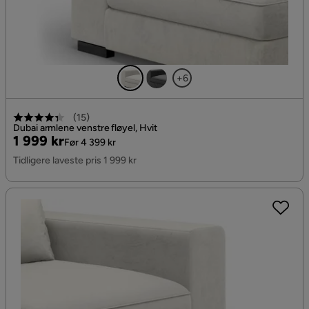
+6
(
15
)
Dubai armlene venstre fløyel, Hvit
Pris
Original
1 999 kr
Før 4 399 kr
Pris
Tidligere laveste pris 1 999 kr