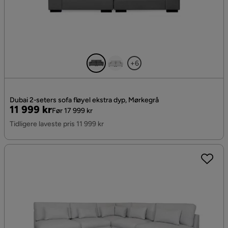
+6
Dubai 2-seters sofa fløyel ekstra dyp, Mørkegrå
Pris
Original
11 999 kr
Før 17 999 kr
Pris
Tidligere laveste pris 11 999 kr