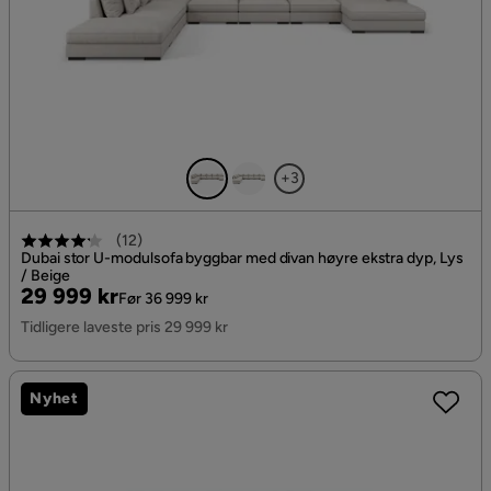
+3
(
12
)
Dubai stor U-modulsofa byggbar med divan høyre ekstra dyp, Lys
/ Beige
Pris
Original
29 999 kr
Før 36 999 kr
Pris
Tidligere laveste pris 29 999 kr
Nyhet