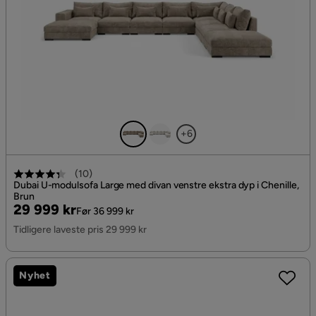
+6
(
10
)
Dubai U-modulsofa Large med divan venstre ekstra dyp i Chenille,
Brun
Pris
Original
29 999 kr
Før 36 999 kr
Pris
Tidligere laveste pris 29 999 kr
Nyhet