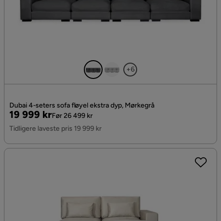
+6
Dubai 4-seters sofa fløyel ekstra dyp, Mørkegrå
Pris
Original
19 999 kr
Før 26 499 kr
Pris
Tidligere laveste pris 19 999 kr