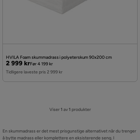
HVILA Foam skummadrass i polyeterskum 90x200 cm
Pris
Original
2 999 kr
Før 4 199 kr
Pris
Tidligere laveste pris 2 999 kr
Viser
1
av
1
produkter
En skummadrass er det mest prisgunstige alternativet når du trenger
å bytte madrass eller komplettere en eksisterende seng. I