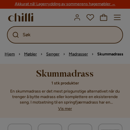
Akkurat nå! Lagerrydding av sommerens hagemøbler →
Søk
Hjem
Møbler
Senger
Madrasser
Skummadrass
Skummadrass
1 stk produkter
En skummadrass er det mest prisgunstige alternativet når du
trenger å bytte madrass eller komplettere en eksisterende
seng. I motsetning til en springfjærmadrass har en
skumgummimadrass ingen bevegelige deler, noe som gjør den
Vis mer
stillere og enklere å håndtere. Den holder formen godt og
passer fint som ordinær madrass, barnemadrass eller til en
regulerbar seng som krever et fleksibelt materiale.