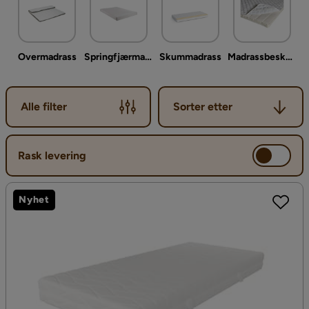
Overmadrass
Springfjærmadrass & rammemadrass
Skummadrass
Madrassbeskytter
Sorter etter
Alle filter
Sorter etter
Rask levering
Nyhet