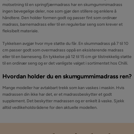
motsetning til en springfjærmadrass har en skumgummimadrass
ingen bevegelige deler, noe som gjør den stillere og enklere å
håndtere. Den holder formen godt og passer fint som ordinær
madrass, barnemadrass eller til en regulerbar seng som krever et
fleksibelt materiale.
Tykkelsen avgjør hvor mye støtte du får. En skummadrass på 7 til 10
cm passer godt som overmadrass oppå en eksisterende madrass
eller til en barneseng. En tykkelse på 12 til 15 cm gir tilstrekkelig støtte
til en ordinær seng og er det vanligste valget i sortimentet hos Chilli.
Hvordan holder du en skumgummimadrass ren?
Mange modeller har avtakbart trekk som kan vaskes i maskin. Hvis
madrassen din ikke har det, er et madrassbeskytter et godt
supplement. Det beskytter madrassen og er enkelt å vaske. Sjekk
alltid vedlikeholdsrådene for den aktuelle modellen.