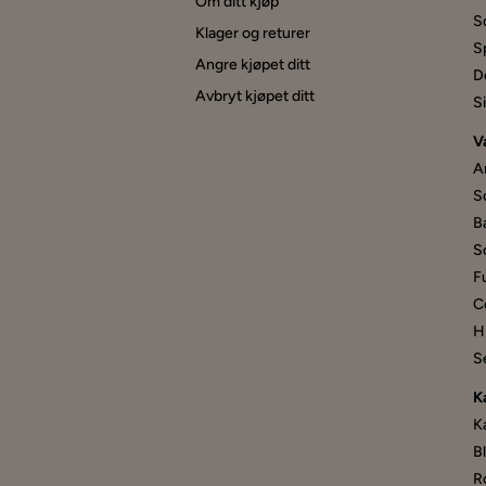
Om ditt kjøp
S
Klager og returer
S
Angre kjøpet ditt
D
Avbryt kjøpet ditt
S
V
A
S
B
S
F
C
Hi
S
K
K
B
R