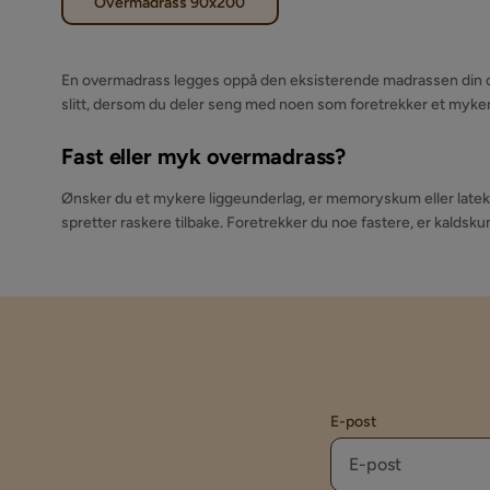
Overmadrass 90x200
En overmadrass legges oppå den eksisterende madrassen din og
slitt, dersom du deler seng med noen som foretrekker et mykere 
Fast eller myk overmadrass?
Ønsker du et mykere liggeunderlag, er memoryskum eller lateks
spretter raskere tilbake. Foretrekker du noe fastere, er kaldsku
E-post