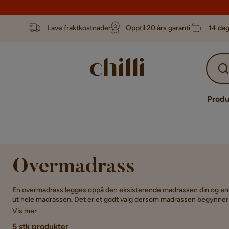
Lave fraktkostnader
Opptil 20 års garanti
14 dag
Produ
Overmadrass
En overmadrass legges oppå den eksisterende madrassen din og endr
ut hele madrassen. Det er et godt valg dersom madrassen begynner 
foretrekker et mykere liggeunderlag, eller dersom du vil gi en gjestes
Vis mer
5 stk produkter