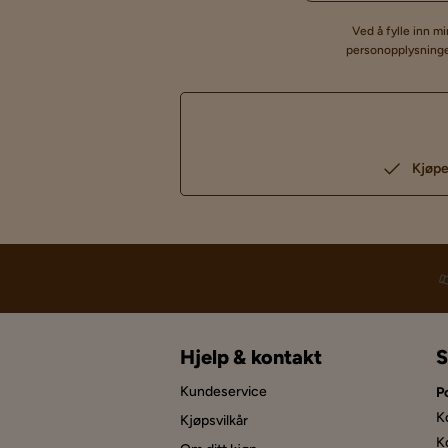
Ved å fylle inn m
personopplysninger
Kjøpe
Hjelp & kontakt
S
Kundeservice
P
K
Kjøpsvilkår
K