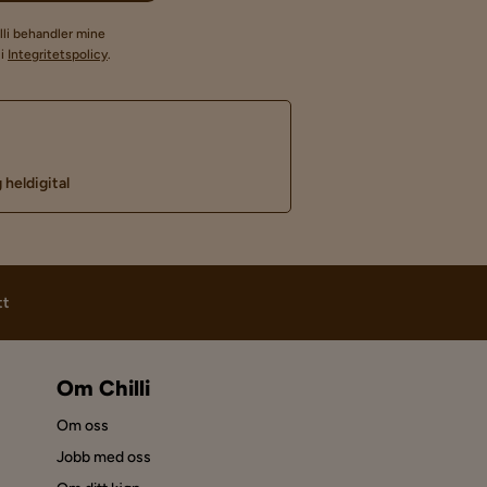
lli behandler mine
li
Integritetspolicy
.
 heldigital
tt
Om Chilli
Om oss
Jobb med oss