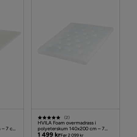
(
2
)
i
HVILA Foam overmadrass i
 – 7 cm
polyeterskum 140x200 cm – 7
Pris
Original
1 499 kr
kk
cm, medium
Før 2 099 kr