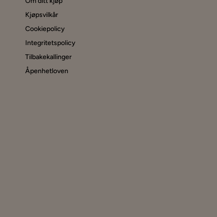
Om ditt kjøp
Kjøpsvilkår
Cookiepolicy
Integritetspolicy
Tilbakekallinger
Åpenhetloven