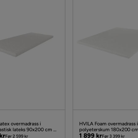
atex overmadrass i
HVILA Foam overmadrass 
astisk lateks 90x200 cm –
polyeterskum 180x200 cm
al
Pris
Original
kr
1 899 kr
dium/fast, vaskbart trekk
myk/medium, vaskbart tre
Før 2 599 kr
Før 3 399 kr