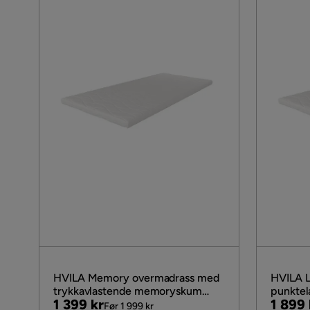
HVILA Memory overmadrass med
HVILA L
trykkavlastende memoryskum
punktel
Pris
Original
Pris
Origin
1 399 kr
1 899 
90x200 cm – 7 cm myk/medium,
7 cm me
Før 1 999 kr