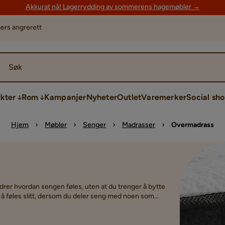
Akkurat nå! Lagerrydding av sommerens hagemøbler →
ers angrerett
Søk
kter
Rom
Kampanjer
Nyheter
Outlet
Varemerker
Social sh
Hjem
Møbler
Senger
Madrasser
Overmadrass
er hvordan sengen føles, uten at du trenger å bytte
å føles slitt, dersom du deler seng med noen som
eng litt ekstra komfort.