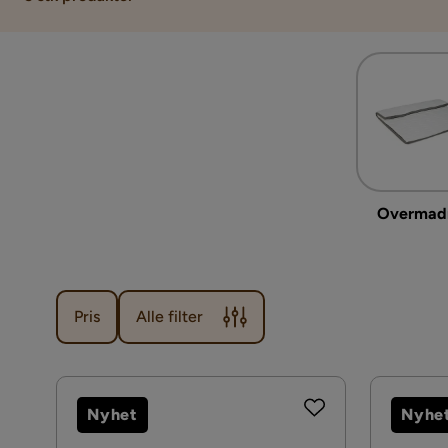
Overmad
Pris
Alle filter
Nyhet
Nyhe