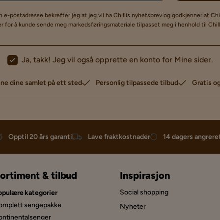
in e-postadresse bekrefter jeg at jeg vil ha Chillis nyhetsbrev og godkjenner at Chi
 for å kunde sende meg markedsføringsmateriale tilpasset meg i henhold til Chil
Ja, takk! Jeg vil også opprette en konto for Mine sider.
ne dine samlet på ett sted
Personlig tilpassede tilbud
Gratis og
Opptil 20 års garanti
Lave fraktkostnader
14 dagers angrere
ortiment & tilbud
Inspirasjon
Social shopping
opulære kategorier
omplett sengepakke
Nyheter
ontinentalsenger