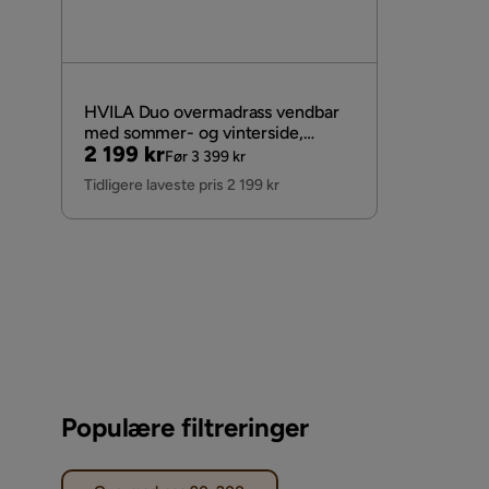
HVILA Duo overmadrass vendbar
med sommer- og vinterside,
Pris
Original
2 199 kr
140x200 cm – 7 cm myk/medium,
Før 3 399 kr
Pris
polyeterskum, vaskbart trekk
Tidligere laveste pris 2 199 kr
Populære filtreringer