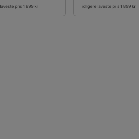
Pris
 laveste pris 1 899 kr
Tidligere laveste pris 1 899 kr