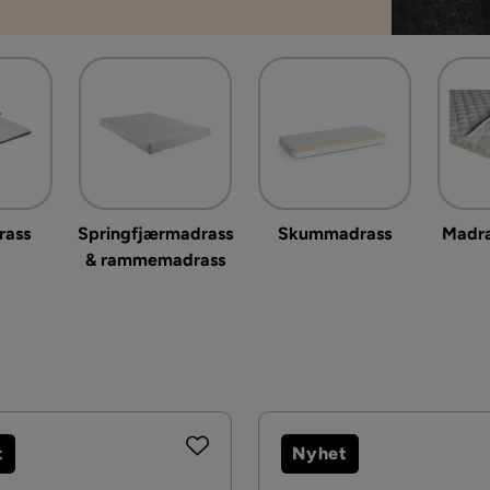
rass
Springfjærmadrass
Skummadrass
Madra
& rammemadrass
t
Nyhet