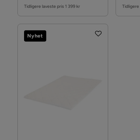
Pris
Pris
vaskbart trekk
Tidligere laveste pris 1 399 kr
Tidligere
Nyhet