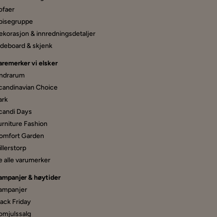
ofaer
pisegru­ppe
ekorasjon & innredningsdetaljer
ideboard & skjenk
aremerker vi elsker
ndrarum
candinavian Choice
ark
candi Days
urniture Fashion
omfort Garden
llerstorp
e alle varumerker
ampanjer & høytider
ampanjer
lack Friday
omjulssalg