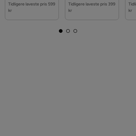
Pris
Tidligere laveste pris 599
Tidligere laveste pris 399
Tidl
kr
kr
kr
Motstandstekst:
Motstand:
Vedlikeholdstips:
Syntetisk tre: