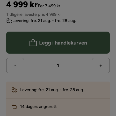
Pris
Original
4 999 kr
Før 7 499 kr
Pris
Tidligere laveste pris 4 999 kr
Levering: fre. 21 aug. - fre. 28 aug.
Legg i handlekurven
-
+
Levering: fre. 21 aug. - fre. 28 aug.
14 dagers angrerett