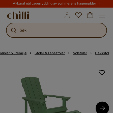
Akkurat nå! Lagerrydding av sommerens hagemøbler →
Søk
øbler & utemiljø
Stoler & Lenestoler
Solstoler
Dekkstol