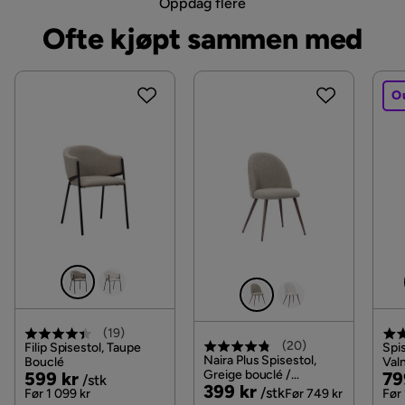
Oppdag flere
Høyde:
Sitteflate:
Ofte kjøpt sammen med
Vekt:
Vektkapasitet:
O
Tilbudet inkluderer:
Viktige funksjoner:
Monteringsinformasjon:
Tilleggsinformasjon:
(
19
)
(
20
)
Filip Spisestol, Taupe
Spis
Naira Plus Spisestol,
Bouclé
Valn
Pris
Original
Greige bouclé /
Pri
Or
599 kr
79
/stk
Pris
Original
399 kr
Metallben valnøtt
/stk
Pris
Pri
Før 1 099 kr
Før 749 kr
Før 