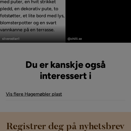
Innlegg
Innlegg
publisert
publisert
silverodlan1
@chilli.se
av
av
Du er kanskje også
interessert i
Vis flere Hagemøbler plast
Registrer deg på nyhetsbrev