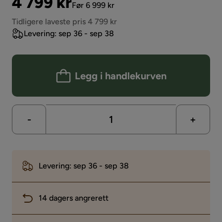
Pris
Original
4 799 kr
Før 6 999 kr
Pris
Tidligere laveste pris 4 799 kr
Levering: sep 36 - sep 38
Legg i handlekurven
-
+
Levering: sep 36 - sep 38
14 dagers angrerett