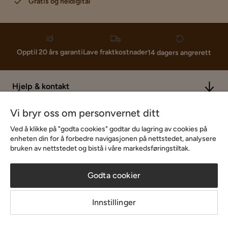
Gratis og heldigital
Lave fraktkostnader
Opptil 20 års garanti
14 dagers angrerett
Hjelp & kontakt
Vi bryr oss om personvernet ditt
Sortiment & tilbud
Ved å klikke på "godta cookies" godtar du lagring av cookies på
enheten din for å forbedre navigasjonen på nettstedet, analysere
bruken av nettstedet og bistå i våre markedsføringstiltak.
Inspirasjon
Godta cookier
Om Chilli
Innstillinger