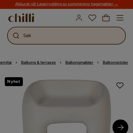
Akkurat nå! Lagerrydding av sommerens hagemøbler →
Søk
emiljø
Balkong & terrasse
Balkongmøbler
Balkongstoler
Nyhet