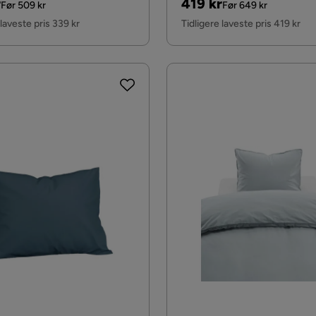
al
Pris
Original
r
419 kr
Før 509 kr
Før 649 kr
Pris
 laveste pris 339 kr
Tidligere laveste pris 419 kr