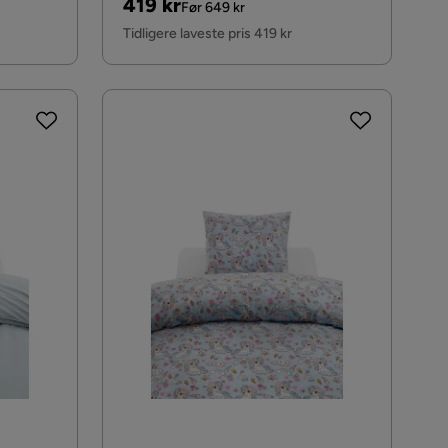
Pris
Original
419 kr
Før 649 kr
Pris
Tidligere laveste pris 419 kr