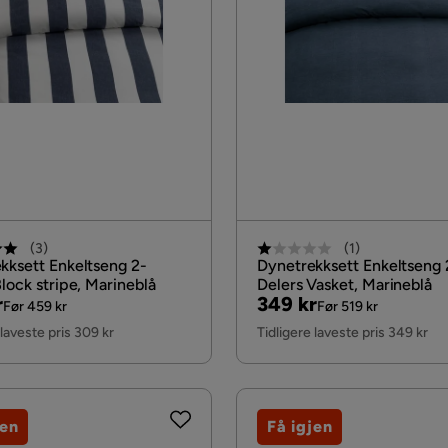
(
3
)
(
1
)
kksett Enkeltseng 2-
Dynetrekksett Enkeltseng 
lock stripe, Marineblå
Delers Vasket, Marineblå
al
Pris
Original
r
349 kr
Før 459 kr
Før 519 kr
Pris
 laveste pris 309 kr
Tidligere laveste pris 349 kr
jen
Få igjen