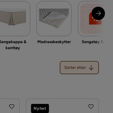
Sengekappe &
Madrassbeskytter
Sengetøy Salg
kanttøy
Sorter etter
Sorter etter
Nyhet