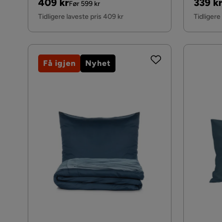
Pris
Original
Pris
Origin
409 kr
339 k
Før 599 kr
Pris
Pris
Tidligere laveste pris 409 kr
Tidligere
Få igjen
Nyhet