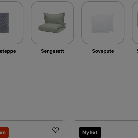
eteppe
Sengesett
Sovepute
jen
Nyhet