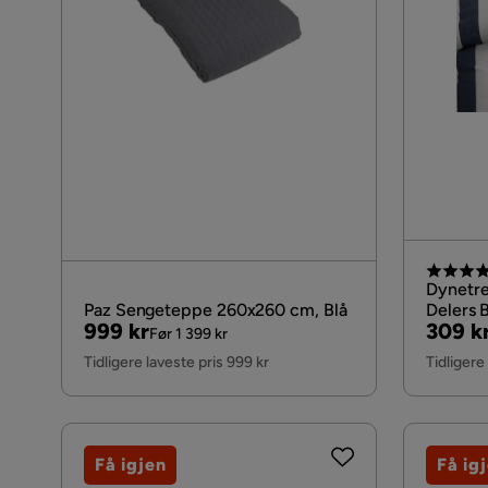
Dynetre
Paz Sengeteppe 260x260 cm, Blå
Delers B
Pris
Original
Pris
Origin
999 kr
309 k
Før 1 399 kr
Pris
Pris
Tidligere laveste pris 999 kr
Tidligere
Få igjen
Få ig