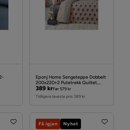
2-
Eponj Home Sengeteppe Dobbelt
200x220+2 Putetrekk Quiltet,
Pris
Original
389 kr
Blå/Ljusbrun
Før 579 kr
Pris
Tidligere laveste pris 389 kr
Få igjen
Nyhet