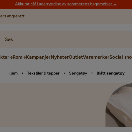
Akkurat nå! Lagerrydding av sommerens hagemøbler →
ers angrerett
Søk
kter
Rom
Kampanjer
Nyheter
Outlet
Varemerker
Social sh
Hjem
Tekstiler & tepper
Sengetøy
Blått sengetøy