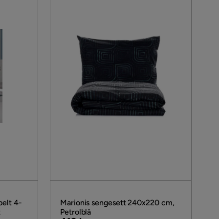
elt 4-
Marionis sengesett 240x220 cm,
t
Petrolblå