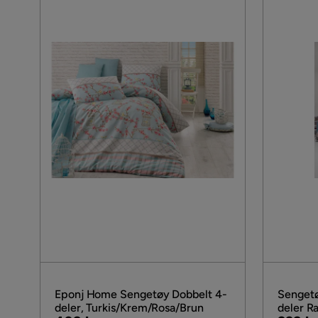
Eponj Home Sengetøy Dobbelt 4-
Sengetø
deler, Turkis/Krem/Rosa/Brun
deler Ra