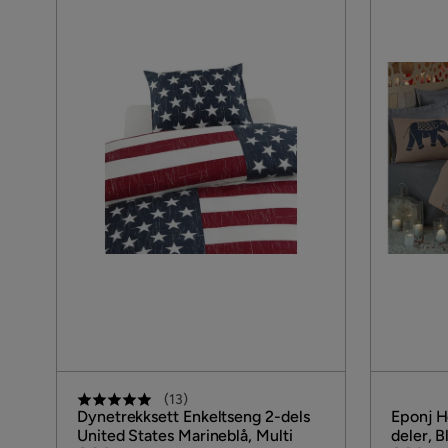
(
13
)
Dynetrekksett Enkeltseng 2-dels
Eponj H
United States Marineblå, Multi
deler, 