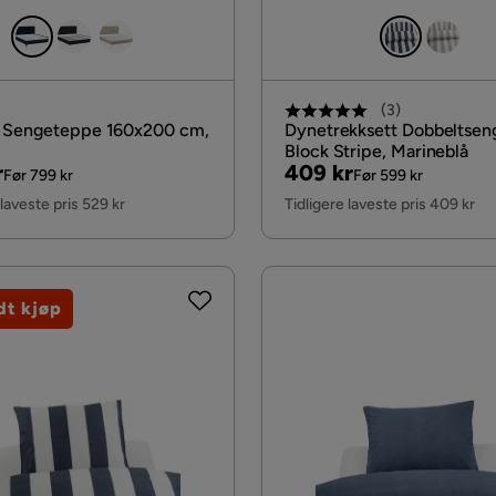
(
3
)
 Sengeteppe 160x200 cm,
Dynetrekksett Dobbeltsen
Block Stripe, Marineblå
al
Pris
Original
r
409 kr
Før 799 kr
Før 599 kr
Pris
 laveste pris 529 kr
Tidligere laveste pris 409 kr
dt kjøp