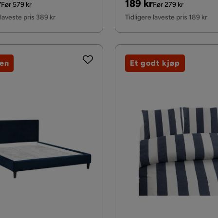
al
Pris
Original
r
189 kr
Før 579 kr
Før 279 kr
Pris
 laveste pris 389 kr
Tidligere laveste pris 189 kr
jen
Et godt kjøp