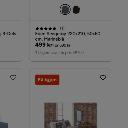
(
1
)
g 3-Dels
Eden Sengetøy 220x210, 50x60
cm, Marineblå
Pris
Original
499 kr
Før 699 kr
Pris
Tidligere laveste pris 499 kr
Få igjen