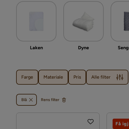
Laken
Dyne
Seng
Farge
Materiale
Pris
Alle filter
Blå
Rens filter
Få ig