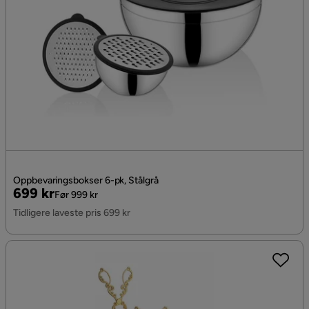
Oppbevaringsbokser 6-pk, Stålgrå
Pris
Original
699 kr
Før 999 kr
Pris
Tidligere laveste pris 699 kr