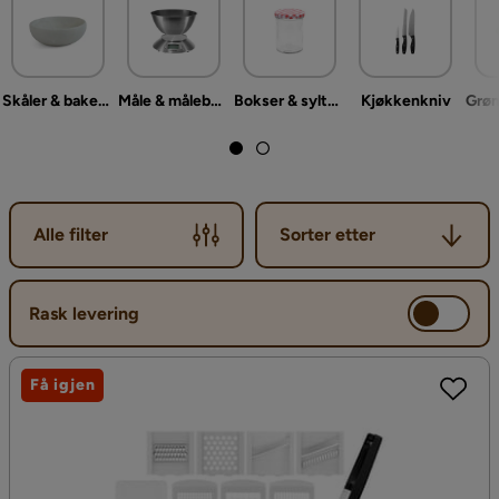
Skåler & bakeskåler
Måle & målebegre
Bokser & syltetøyglass
Kjøkkenkniv
Sorter etter
Alle filter
Sorter etter
Rask levering
Få igjen