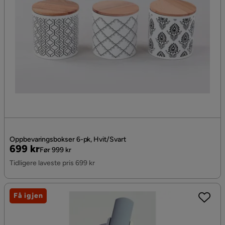
Oppbevaringsbokser 6-pk, Hvit/Svart
Pris
Original
699 kr
Før 999 kr
Pris
Tidligere laveste pris 699 kr
Få igjen