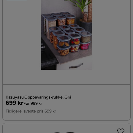
Kazuyasu Oppbevaringskrukke, Grå
Pris
Original
699 kr
Før 999 kr
Pris
Tidligere laveste pris 699 kr