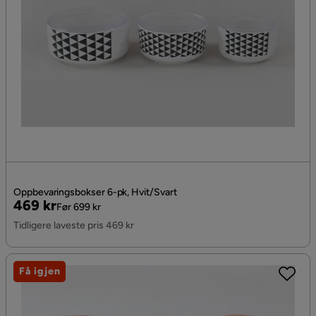
Oppbevaringsbokser 6-pk, Hvit/Svart
Pris
Original
469 kr
Før 699 kr
Pris
Tidligere laveste pris 469 kr
Få igjen