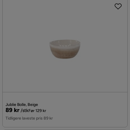
Jublie Bolle, Beige
Pris
Original
89 kr
/stk
Før 129 kr
Pris
Tidligere laveste pris 89 kr