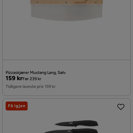
Pizzaskjærer Mustang Lang, Sølv
Pris
Original
159 kr
Før 239 kr
Pris
Tidligere laveste pris 159 kr
Få igjen