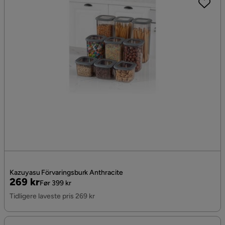
Kazuyasu Förvaringsburk Anthracite
Pris
Original
269 kr
Før 399 kr
Pris
Tidligere laveste pris 269 kr