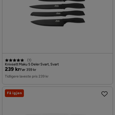
(
1
)
Knivsett Maku 5 Deler Svart, Svart
Pris
Original
239 kr
Før 359 kr
Pris
Tidligere laveste pris 239 kr
Få igjen