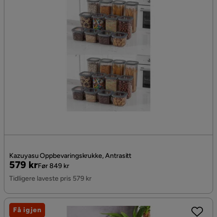
Kazuyasu Oppbevaringskrukke, Antrasitt
Pris
Original
579 kr
Før 849 kr
Pris
Tidligere laveste pris 579 kr
Få igjen