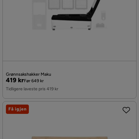
Grønnsakshakker Maku
Pris
Original
419 kr
Før 649 kr
Pris
Tidligere laveste pris 419 kr
Få igjen