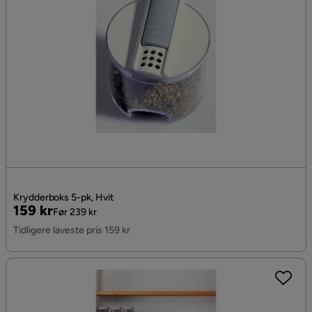
Krydderboks 5-pk, Hvit
Pris
Original
159 kr
Før 239 kr
Pris
Tidligere laveste pris 159 kr