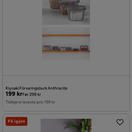
Kiyoaki Förvaringsburk Anthracite
Pris
Original
199 kr
Før 299 kr
Pris
Tidligere laveste pris 199 kr
Få igjen