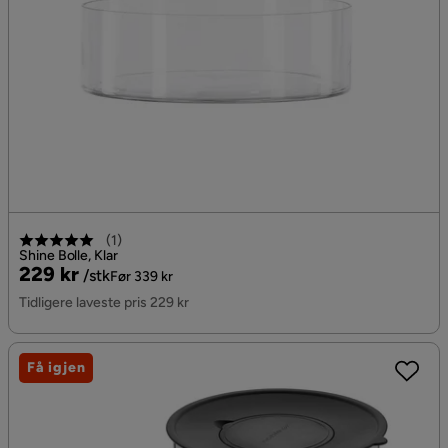
(
1
)
Shine Bolle, Klar
Pris
Original
229 kr
/stk
Før 339 kr
Pris
Tidligere laveste pris 229 kr
Få igjen