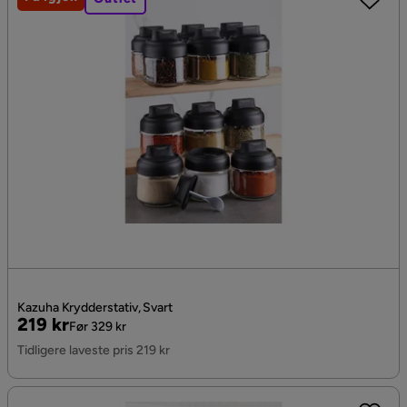
Kazuha Krydderstativ, Svart
Pris
Original
219 kr
Før 329 kr
Pris
Tidligere laveste pris 219 kr