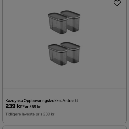
Kazuyasu Oppbevaringskrukke, Antrasitt
Pris
Original
239 kr
Før 359 kr
Pris
Tidligere laveste pris 239 kr