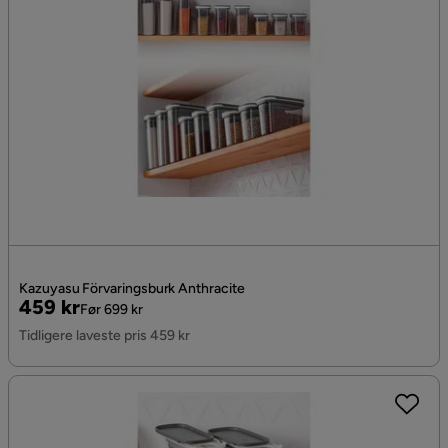
Kazuyasu Förvaringsburk Anthracite
Pris
Original
459 kr
Før 699 kr
Pris
Tidligere laveste pris 459 kr