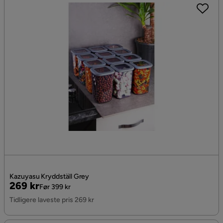
Kazuyasu Kryddställ Grey
Pris
Original
269 kr
Før 399 kr
Pris
Tidligere laveste pris 269 kr