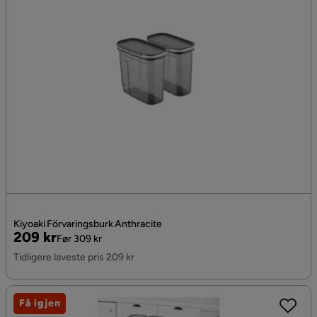
Kiyoaki Förvaringsburk Anthracite
Pris
Original
209 kr
Før 309 kr
Pris
Tidligere laveste pris 209 kr
Få igjen