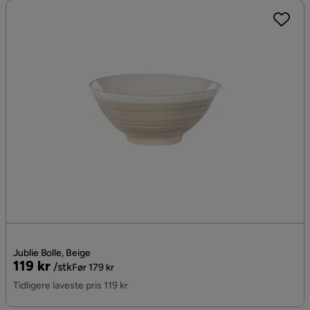
Jublie Bolle, Beige
Pris
Original
119 kr
/stk
Før 179 kr
Pris
Tidligere laveste pris 119 kr