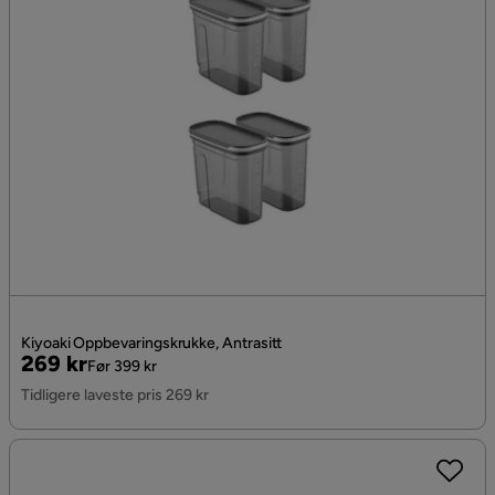
Kiyoaki Oppbevaringskrukke, Antrasitt
Pris
Original
269 kr
Før 399 kr
Pris
Tidligere laveste pris 269 kr