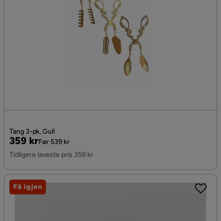
Tang 3-pk, Gull
Pris
Original
359 kr
Før 539 kr
Pris
Tidligere laveste pris 359 kr
Få igjen