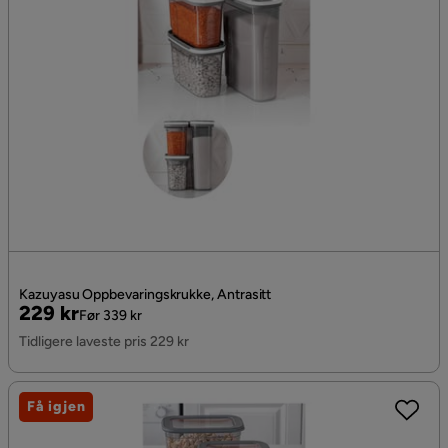
Kazuyasu Oppbevaringskrukke, Antrasitt
Pris
Original
229 kr
Før 339 kr
Pris
Tidligere laveste pris 229 kr
Få igjen