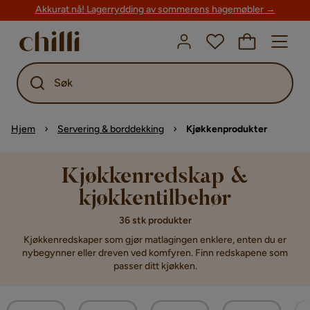
Akkurat nå! Lagerrydding av sommerens hagemøbler →
Søk
Hjem
Servering & borddekking
Kjøkkenprodukter
Kjøkkenredskap &
kjøkkentilbehør
36 stk produkter
Kjøkkenredskaper som gjør matlagingen enklere, enten du er
nybegynner eller dreven ved komfyren. Finn redskapene som
passer ditt kjøkken.