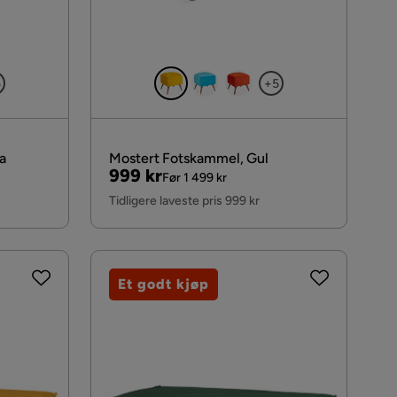
5
+5
a
Mostert Fotskammel, Gul
Pris
Original
999 kr
Før 1 499 kr
Pris
Tidligere laveste pris 999 kr
Et godt kjøp