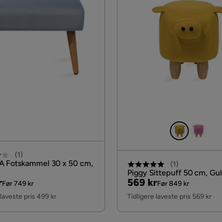
(
1
)
 Fotskammel 30 x 50 cm,
(
1
)
Piggy Sittepuff 50 cm, Gul
al
Pris
Original
r
569 kr
Før 749 kr
Før 849 kr
Pris
 laveste pris 499 kr
Tidligere laveste pris 569 kr