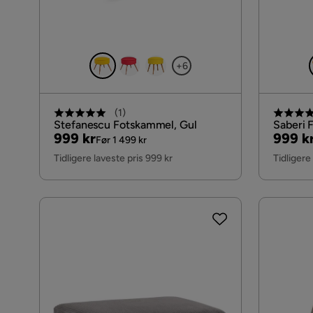
+6
(
1
)
Stefanescu Fotskammel, Gul
Saberi 
Pris
Original
Pris
Origin
999 kr
999 k
Før 1 499 kr
Pris
Pris
Tidligere laveste pris 999 kr
Tidligere