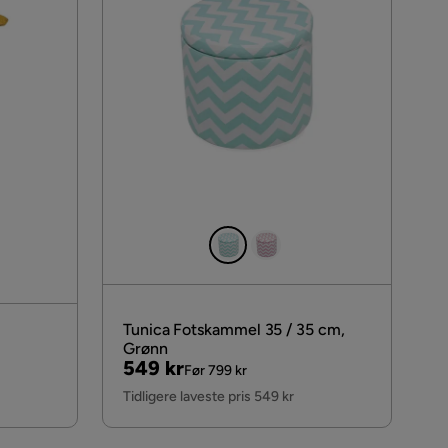
Tunica Fotskammel 35 / 35 cm,
Grønn
Pris
Original
549 kr
Før 799 kr
Pris
Tidligere laveste pris 549 kr