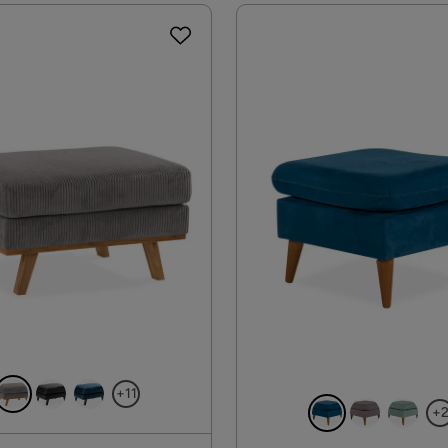
+11
+