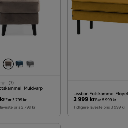
(
3
)
otskammel, Muldvarp
Lissbon Fotskammel Fløyel
al
Pris
Original
kr
3 999 kr
Før 3 799 kr
Før 5 999 kr
Pris
 laveste pris 2 799 kr
Tidligere laveste pris 3 999 kr