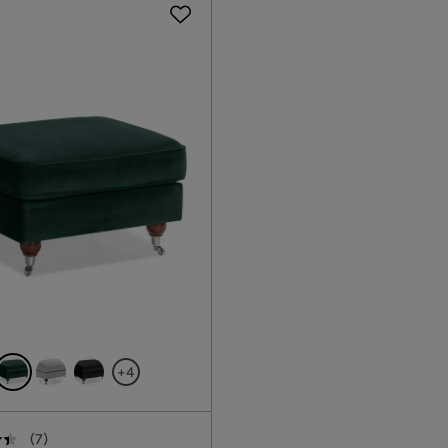
+4
(
7
)