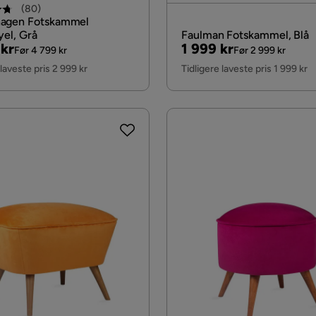
(
80
)
agen Fotskammel
yel, Grå
Faulman Fotskammel, Blå
al
Pris
Original
 kr
1 999 kr
Før 4 799 kr
Før 2 999 kr
Pris
 laveste pris 2 999 kr
Tidligere laveste pris 1 999 kr