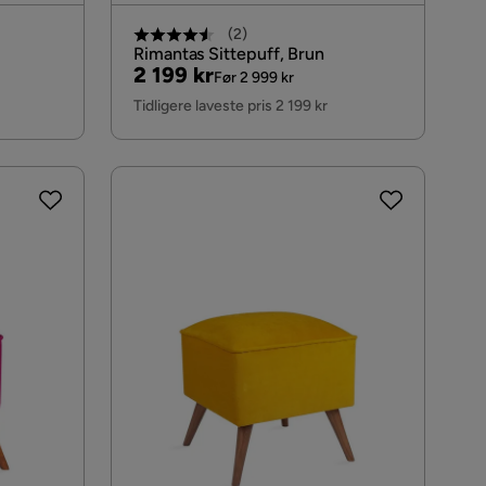
(
2
)
Rimantas Sittepuff, Brun
Pris
Original
2 199 kr
Før 2 999 kr
Pris
Tidligere laveste pris 2 199 kr