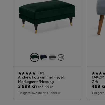
+5
(
12
)
Andrew Fotskammel Fløyel,
TAKOMA
Mørkegrønn/Messing
Grå
Pris
Original
Pris
Origin
3 999 kr
499 k
Før 5 199 kr
Pris
Pris
Tidligere laveste pris 3 999 kr
Tidligere