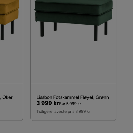
, Oker
Lissbon Fotskammel Fløyel, Grønn
Pris
Original
3 999 kr
Før 5 999 kr
Pris
Tidligere laveste pris 3 999 kr