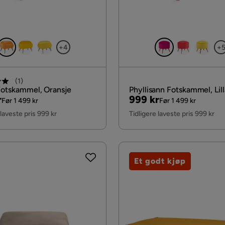
+4
+
(
1
)
Fotskammel, Oransje
Phyllisann Fotskammel, Lill
al
Pris
Original
r
999 kr
Før 1 499 kr
Før 1 499 kr
Pris
 laveste pris 999 kr
Tidligere laveste pris 999 kr
Et godt kjøp