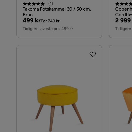
(
1
)
Takoma Fotskammel 30 / 50 cm,
Copenh
Brun
Cordflø
Pris
Original
Pris
Origin
499 kr
2 999
Før 749 kr
Pris
Pris
Tidligere laveste pris 499 kr
Tidligere