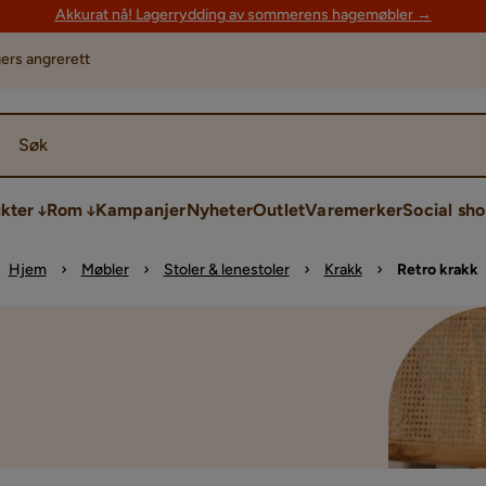
Akkurat nå! Lagerrydding av sommerens hagemøbler →
ers angrerett
Søk
kter
Rom
Kampanjer
Nyheter
Outlet
Varemerker
Social sh
Hjem
Møbler
Stoler & lenestoler
Krakk
Retro krakk