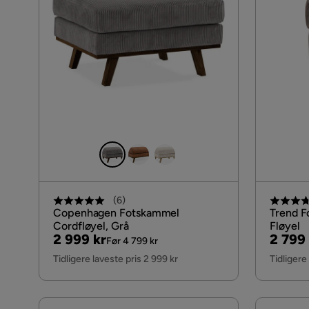
(
6
)
Copenhagen Fotskammel
Trend F
Cordfløyel, Grå
Fløyel
Pris
Original
Pris
Origin
2 999 kr
2 799 
Før 4 799 kr
Pris
Pris
Tidligere laveste pris 2 999 kr
Tidligere