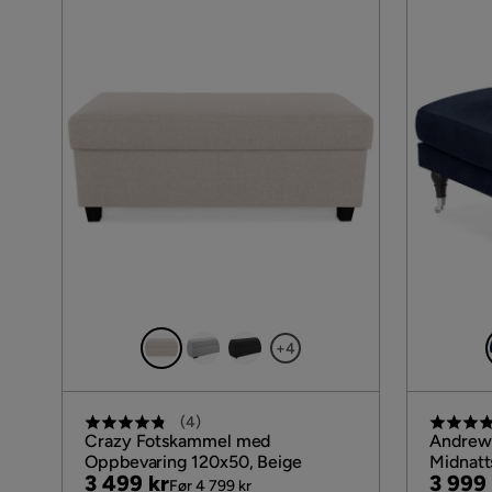
+4
(
4
)
Crazy Fotskammel med
Andrew 
Oppbevaring 120x50, Beige
Midnatt
Pris
Original
Pris
Origin
3 499 kr
3 999 
Før 4 799 kr