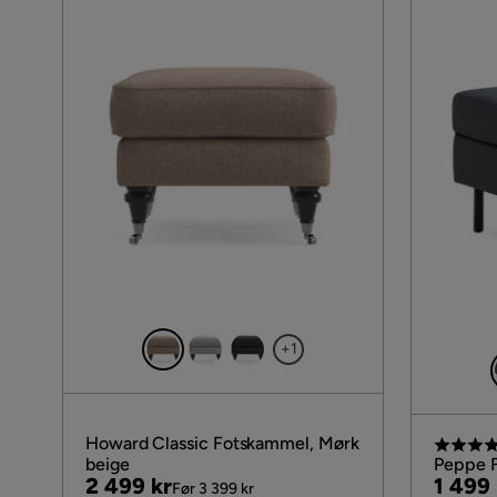
+1
Howard Classic Fotskammel, Mørk
beige
Peppe 
Pris
Original
Pris
Origin
2 499 kr
1 499 
Før 3 399 kr