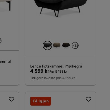
7
+22
kammel
Lence Fotskammel, Mørkegrå
Pris
Original
4 599 kr
Før 5 199 kr
Pris
Tidligere laveste pris 4 599 kr
Få igjen