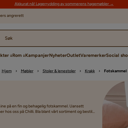
Akkurat nå! Lagerrydding av sommerens hagemøbler →
ers angrerett
Søk
kter
Rom
Kampanjer
Nyheter
Outlet
Varemerker
Social sh
Hjem
Møbler
Stoler & lenestoler
Krakk
Fotskammel
ne sine på en fin og behagelig fotskammel. Uansett
r hos oss på Chilli. Bla blant vårt sortiment og bestill