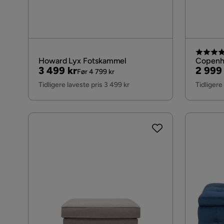
Howard Lyx Fotskammel
Copenh
Pris
Original
Pris
Origin
3 499 kr
2 999
Før 4 799 kr
Pris
Pris
Tidligere laveste pris 3 499 kr
Tidligere