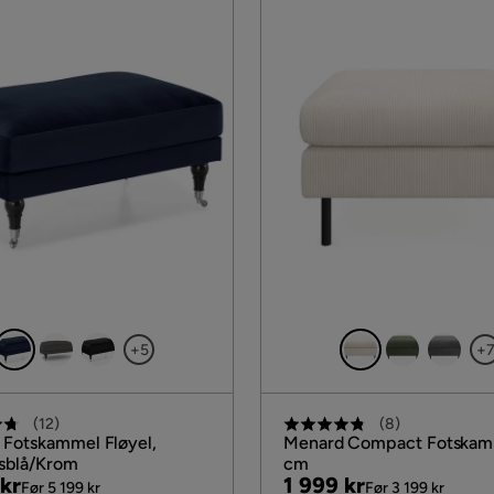
+5
+
(
12
)
(
8
)
Fotskammel Fløyel,
Menard Compact Fotskam
sblå/Krom
cm
al
Pris
Original
kr
1 999 kr
Før 5 199 kr
Før 3 199 kr