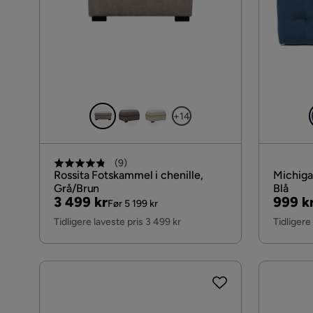
+14
(
9
)
Rossita Fotskammel i chenille,
Michiga
Grå/Brun
Blå
Pris
Original
Pris
Origin
3 499 kr
999 k
Før 5 199 kr
Pris
Pris
Tidligere laveste pris 3 499 kr
Tidligere