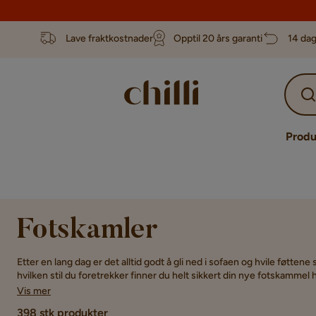
Lave fraktkostnader
Opptil 20 års garanti
14 dag
Produ
Fotskamler
Etter en lang dag er det alltid godt å gli ned i sofaen og hvile føtte
hvilken stil du foretrekker finner du helt sikkert din nye fotskammel he
din nye fotskammel billig online.
Vis mer
398 stk produkter