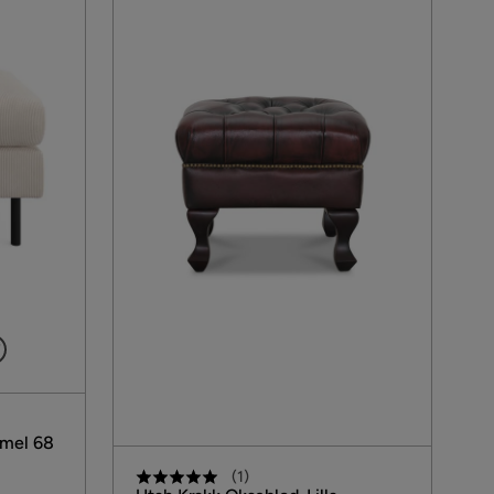
7
mel 68
(
1
)