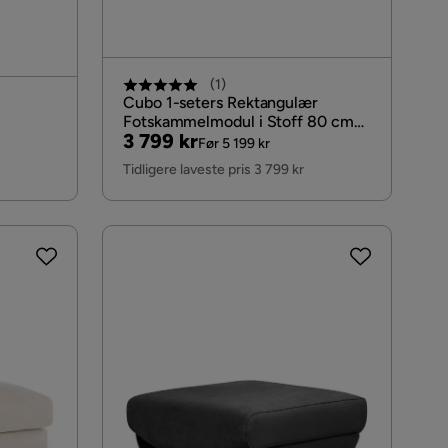
(
1
)
Cubo 1-seters Rektangulær
Fotskammelmodul i Stoff 80 cm
Pris
Original
3 799 kr
bred, Beige
Før 5 199 kr
Pris
Tidligere laveste pris 3 799 kr