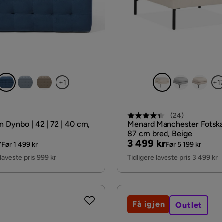
+1
+1
(
24
)
n Dynbo | 42 | 72 | 40 cm,
Menard Manchester Fots
87 cm bred, Beige
al
Pris
Original
r
3 499 kr
Før 1 499 kr
Før 5 199 kr
Pris
 laveste pris 999 kr
Tidligere laveste pris 3 499 kr
Få igjen
Outlet