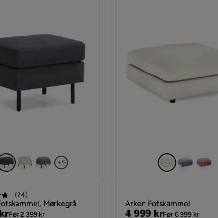
+5
(
24
)
Fotskammel, Mørkegrå
Arken Fotskammel
al
Pris
Original
kr
4 999 kr
Før 2 399 kr
Før 6 999 kr