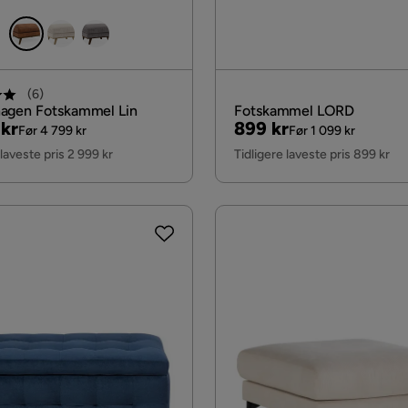
(
6
)
agen Fotskammel Lin
Fotskammel LORD
al
Pris
Original
 kr
899 kr
Før 4 799 kr
Før 1 099 kr
Pris
 laveste pris 2 999 kr
Tidligere laveste pris 899 kr