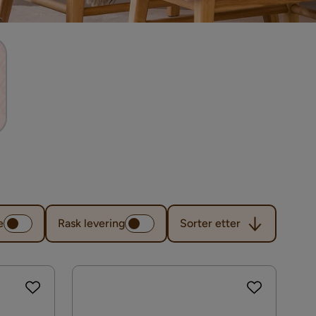
Sorter etter
e
Rask levering
Sorter etter