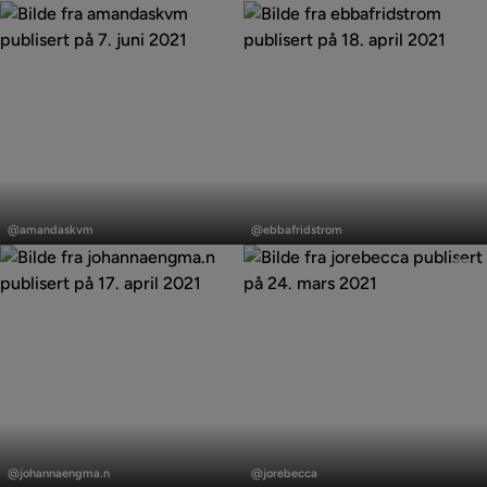
Innlegg
Innlegg
publisert
publisert
@amandaskvm
@ebbafridstrom
av
av
Innlegg
Innlegg
publisert
publisert
@johannaengma.n
@jorebecca