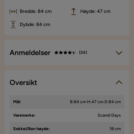
Bredde: 84 cm
Høyde: 47 cm
Dybde: 84 cm
Anmeldelser
(
24
)
4.4
5
☆
4
☆
3
Oversikt
☆
24 anmeldelser
2
☆
1
☆
Vi bruker kun anmeldelser fra ekte kunder. Det er kun kunder
Mål
:
B:84 cm H:47 cm D:84 cm
som har gjennomført et kjøp som får forespørsel om å legge
igjen en produktanmeldelse. Forespørselen sendes via e-
post til e-postadressen som kunden oppga ved kjøpet.
Varemerke
:
Scandi Days
Sokkel/Ben høyde
:
18 cm
Emily E