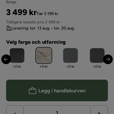
Beige
Pris
Original
3 499 kr
Før 5 199 kr
Pris
Tidligere laveste pris 3 499 kr
Levering: tor. 13 aug. - tor. 20 aug.
Velg farge och utforming
Pris
Pris
Pris
Pris
+
0 kr
+
0 kr
+
0 kr
+
0 kr
Legg i handlekurven
-
+