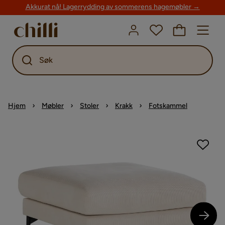
Akkurat nå! Lagerrydding av sommerens hagemøbler →
Søk
Hjem
Møbler
Stoler
Krakk
Fotskammel