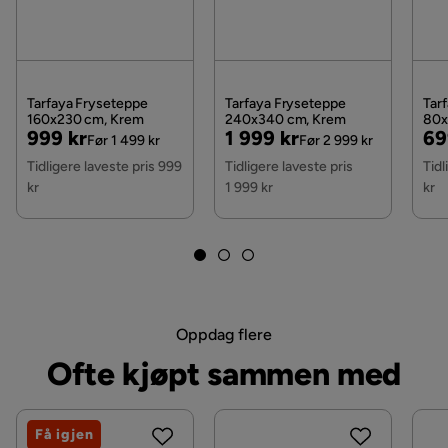
Reversibel
Nei
Bruk
Innendørs
Produsert
Vevd maskin
Tarfaya Fryseteppe
Tarfaya Fryseteppe
Tar
160x230 cm, Krem
240x340 cm, Krem
80x
Pris
Original
Pris
Original
Pri
Or
999 kr
1 999 kr
69
Vekt
3 kg
Før 1 499 kr
Før 2 999 kr
Pris
Pris
Pri
Tidligere laveste pris 999
Tidligere laveste pris
Tidl
Farge
Hvit
kr
1 999 kr
kr
Serie
Soft
Oppdag flere
Ofte kjøpt sammen med
Få igjen