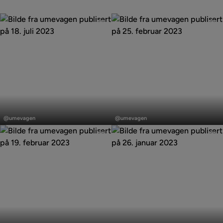
Innlegg
Innlegg
publisert
publisert
@umevagen
@umevagen
av
av
Innlegg
Innlegg