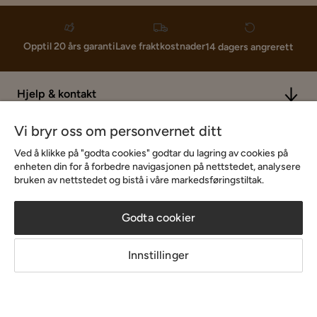
Lave fraktkostnader
Opptil 20 års garanti
14 dagers angrerett
Hjelp & kontakt
Vi bryr oss om personvernet ditt
Sortiment & tilbud
Ved å klikke på "godta cookies" godtar du lagring av cookies på
enheten din for å forbedre navigasjonen på nettstedet, analysere
bruken av nettstedet og bistå i våre markedsføringstiltak.
Inspirasjon
Godta cookier
Om Chilli
Innstillinger