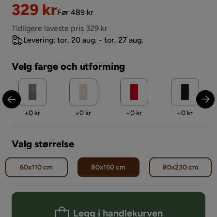
Nedsatt
Original
329 kr
Før 489 kr
Pris
Pris
Tidligere laveste pris 329 kr
Levering: tor. 20 aug. - tor. 27 aug.
Velg farge och utforming
Pris
Pris
Pris
Pris
+
0 kr
+
0 kr
+
0 kr
+
0 kr
Valg størrelse
60x110 cm
80x150 cm
80x230 cm
Legg i handlekurven