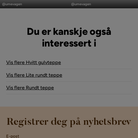
publisert
publisert
@umevagen
@umevagen
av
av
Du er kanskje også
interessert i
Vis flere Hvitt gulvteppe
Vis flere Lite rundt teppe
Vis flere Rundt teppe
Registrer deg på nyhetsbrev
E-post