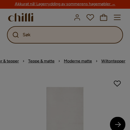
Akkurat nå! Lagerrydding av sommerens hagemøbler →
Søk
er & tepper
Teppe & matte
Moderne matte
Wiltontepper