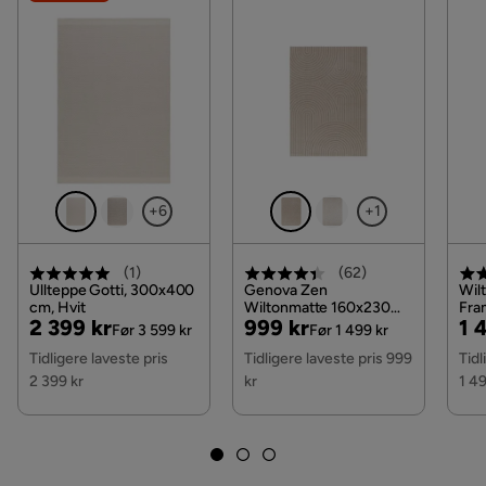
+6
+1
(
1
)
(
62
)
Ullteppe Gotti, 300x400
Genova Zen
Wil
cm, Hvit
Wiltonmatte 160x230
Fra
Pris
Original
Pris
Original
Pri
Or
2 399 kr
999 kr
1 
cm Rektangulær, Lin
200
Før 3 599 kr
Før 1 499 kr
Pris
Pris
Pri
Tidligere laveste pris
Tidligere laveste pris 999
Tidl
2 399 kr
kr
1 49