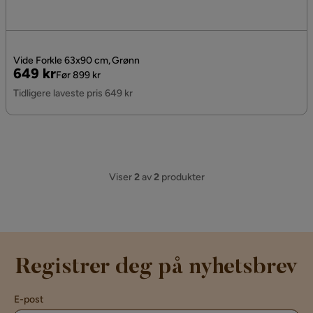
Vide Forkle 63x90 cm, Grønn
Pris
Original
649 kr
Før 899 kr
Pris
Tidligere laveste pris 649 kr
Viser
2
av
2
produkter
Registrer deg på nyhetsbrev
E-post