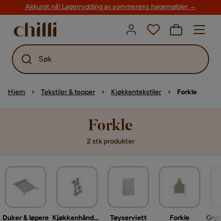
Akkurat nå! Lagerrydding av sommerens hagemøbler →
Søk
Hjem
Tekstiler & tepper
Kjøkkentekstiler
Forkle
Forkle
2 stk produkter
Duker & løpere
Kjøkkenhåndkle
Tøyserviett
Forkle