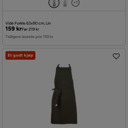
+1
Vide Forkle 63x90 cm, Lin
Pris
Original
159 kr
Før 219 kr
Pris
Tidligere laveste pris 159 kr
Et godt kjøp