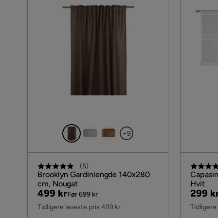
+9
(
5
)
Brooklyn Gardinlengde 140x280
Capasin
cm, Nougat
Hvit
Pris
Original
Pris
Origin
499 kr
299 k
Før 699 kr
Pris
Pris
Tidligere laveste pris 499 kr
Tidligere