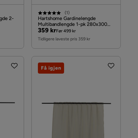
(
1
)
ngde 2-
Hartshome Gardinelengde
Multibandlengde 1-pk 280x300
Pris
Original
359 kr
cm, Fondaco
Før 499 kr
Pris
Tidligere laveste pris 359 kr
Få igjen