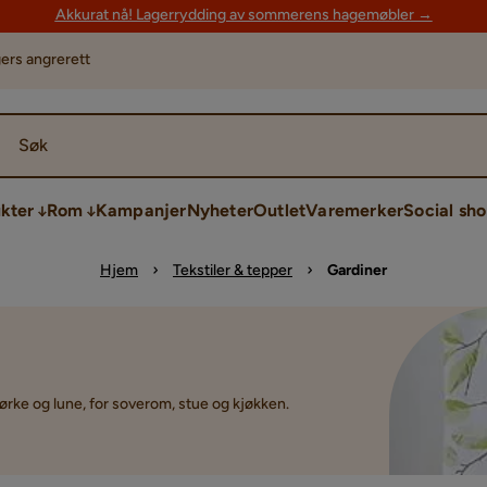
Akkurat nå! Lagerrydding av sommerens hagemøbler →
ers angrerett
Søk
kter
Rom
Kampanjer
Nyheter
Outlet
Varemerker
Social sh
Hjem
Tekstiler & tepper
Gardiner
ørke og lune, for soverom, stue og kjøkken.