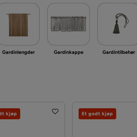
Gardinlengder
Gardinkappe
Gardintilbehør
dt kjøp
Et godt kjøp