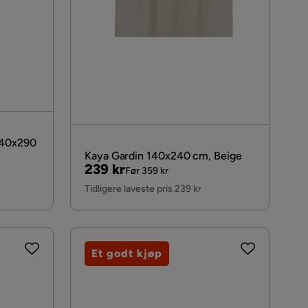
140x290
Kaya Gardin 140x240 cm, Beige
Pris
Original
239 kr
Før 359 kr
Pris
Tidligere laveste pris 239 kr
Et godt kjøp