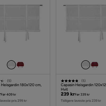
(
5
)
(
5
)
 Heisgardin 180x120 cm,
Capasin Heisgardin 120x1
Hvit
al
Pris
Original
r
239 kr
Før 409 kr
Før 339 kr
Pris
 laveste pris 299 kr
Tidligere laveste pris 239 kr