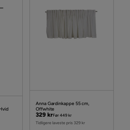
Anna Gardinkappe 55 cm,
Hvid
Offwhite
Pris
Original
329 kr
Før 449 kr
Pris
Tidligere laveste pris 329 kr