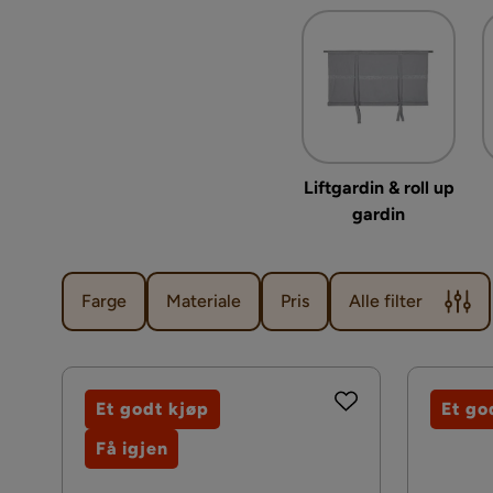
Liftgardin & roll up
gardin
Farge
Materiale
Pris
Alle filter
Et godt kjøp
Et go
Få igjen