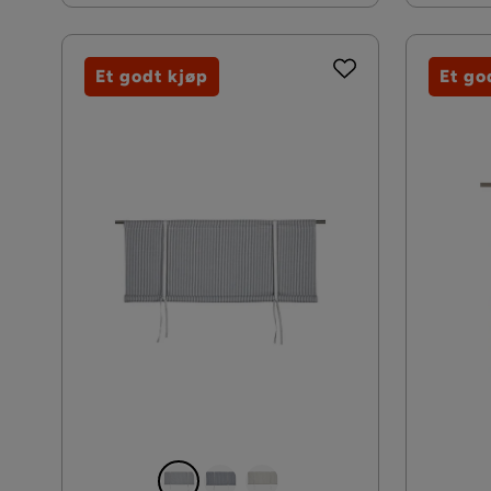
Et godt kjøp
Et go