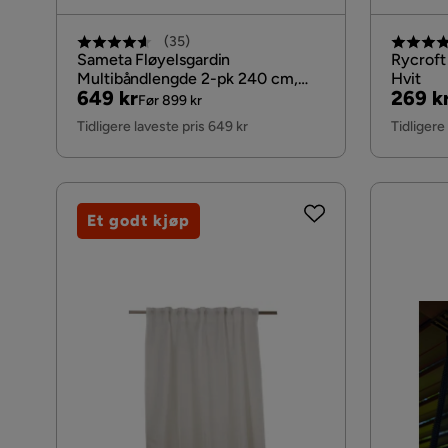
(
35
)
Sameta Fløyelsgardin
Rycroft
Multibåndlengde 2-pk 240 cm,
Hvit
Pris
Original
Pris
Origin
649 kr
269 k
Marineblå
Før 899 kr
Pris
Pris
Tidligere laveste pris 649 kr
Tidligere
Et godt kjøp