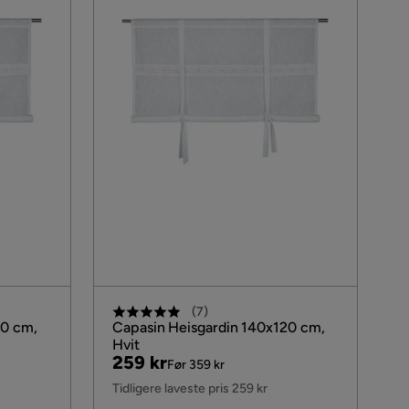
(
7
)
20 cm,
Capasin Heisgardin 140x120 cm,
Hvit
Pris
Original
259 kr
Før 359 kr
Pris
Tidligere laveste pris 259 kr