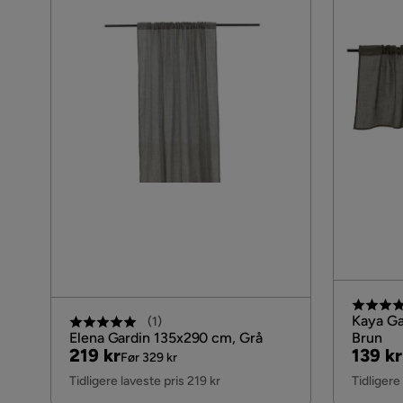
Kaya Ga
(
1
)
Elena Gardin 135x290 cm, Grå
Brun
Pris
Original
Pris
Origin
219 kr
139 kr
Før 329 kr
Pris
Pris
Tidligere laveste pris 219 kr
Tidligere