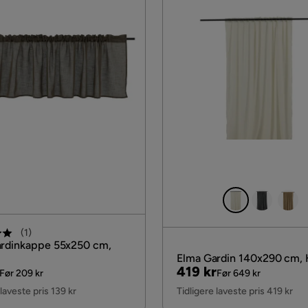
(
1
)
rdinkappe 55x250 cm,
Elma Gardin 140x290 cm, 
al
Pris
Original
419 kr
Før 209 kr
Før 649 kr
Pris
 laveste pris 139 kr
Tidligere laveste pris 419 kr