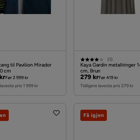
(
1
)
ang til Pavilion Mirador
Kaya Gardin metallringer 
0 cm
cm, Brun
al
Pris
Original
kr
279 kr
Før 2 999 kr
Før 419 kr
Pris
 laveste pris 1 999 kr
Tidligere laveste pris 279 kr
jen
Få igjen