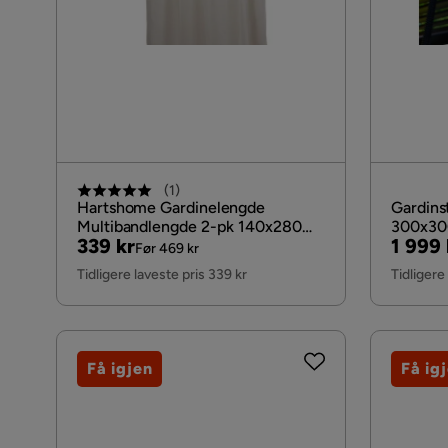
(
1
)
Hartshome Gardinelengde
Gardinst
Multibandlengde 2-pk 140x280
300x30
Pris
Original
Pris
Origin
339 kr
1 999 
cm, Fondaco
Før 469 kr
Pris
Pris
Tidligere laveste pris 339 kr
Tidligere
Få igjen
Få ig