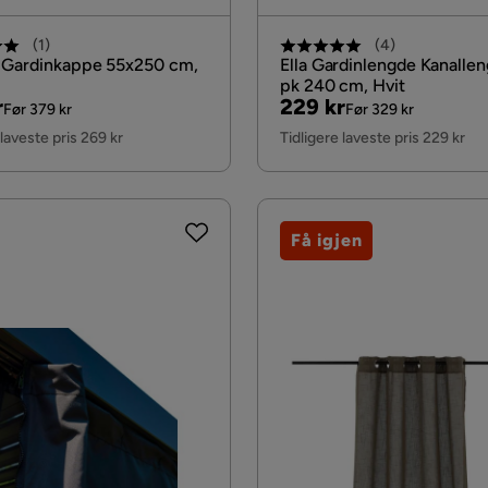
(
1
)
(
4
)
 Gardinkappe 55x250 cm,
Ella Gardinlengde Kanalle
pk 240 cm, Hvit
al
Pris
Original
r
229 kr
Før 379 kr
Før 329 kr
Pris
 laveste pris 269 kr
Tidligere laveste pris 229 kr
Få igjen