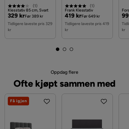
(
1
)
(
1
)
Klesstativ 85 cm, Svart
Frank Klesstativ
Ford
Pris
Original
Pris
Original
Pri
Or
329 kr
419 kr
99
Før 389 kr
Før 649 kr
Pris
Pris
Pri
Tidligere laveste pris 329
Tidligere laveste pris 419
Tidl
kr
kr
kr
Oppdag flere
Ofte kjøpt sammen med
Få igjen