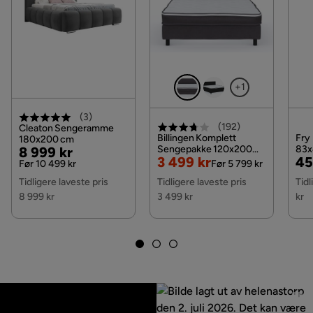
+1
(
3
)
(
192
)
Cleaton Sengeramme
Billingen Komplett
Fry
180x200 cm
Pris
Original
Sengepakke 120x200
83x
8 999 kr
Nedsatt
Original
Pri
Or
3 499 kr
45
cm, Grå
Kr
Pris
Før 10 499 kr
Før 5 799 kr
Pris
Pris
Pri
Tidligere laveste pris
Tidligere laveste pris
Tidl
8 999 kr
3 499 kr
kr