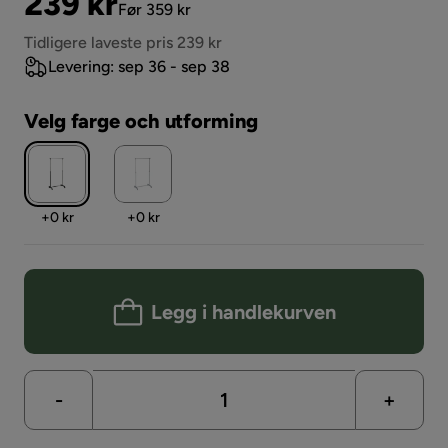
Pris
Original
239 kr
Før 359 kr
Pris
Tidligere laveste pris 239 kr
Levering: sep 36 - sep 38
Velg farge och utforming
Pris
Pris
+
0 kr
+
0 kr
Legg i handlekurven
-
+