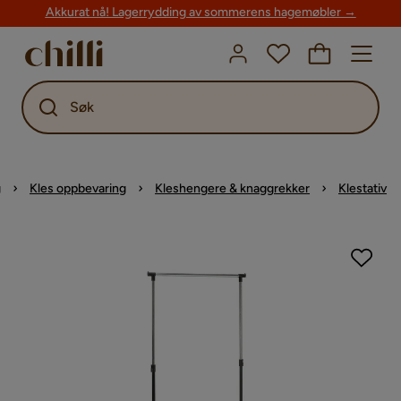
Akkurat nå! Lagerrydding av sommerens hagemøbler →
Søk
g
Kles oppbevaring
Kleshengere & knaggrekker
Klestativ