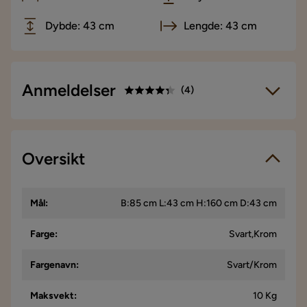
Dybde: 43 cm
Lengde: 43 cm
Anmeldelser
(
4
)
4.3
5
☆
4
☆
3
Oversikt
☆
4 anmeldelser
2
☆
1
☆
Vi bruker kun anmeldelser fra ekte kunder. Det er kun kunder
Mål
:
B:85 cm L:43 cm H:160 cm D:43 cm
som har gjennomført et kjøp som får forespørsel om å legge
igjen en produktanmeldelse. Forespørselen sendes via e-
post til e-postadressen som kunden oppga ved kjøpet.
Farge
:
Svart,Krom
Fargenavn
:
Svart/Krom
Helene S
HS
Maksvekt
:
10 Kg