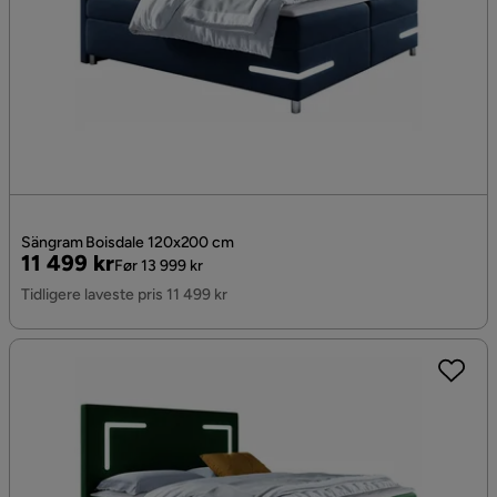
Sängram Boisdale 120x200 cm
Pris
Original
11 499 kr
Før 13 999 kr
Pris
Tidligere laveste pris 11 499 kr