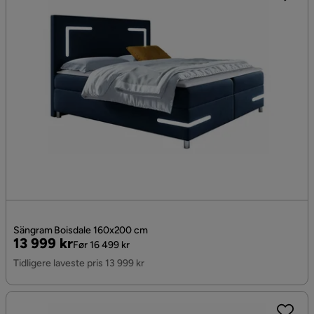
Sängram Boisdale 160x200 cm
Pris
Original
13 999 kr
Før 16 499 kr
Pris
Tidligere laveste pris 13 999 kr