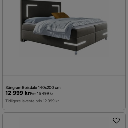
Sängram Boisdale 140x200 cm
Pris
Original
12 999 kr
Før 15 499 kr
Pris
Tidligere laveste pris 12 999 kr