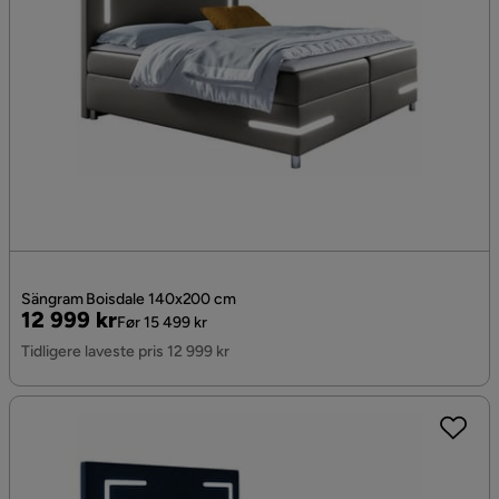
Sängram Boisdale 140x200 cm
Pris
Original
12 999 kr
Før 15 499 kr
Pris
Tidligere laveste pris 12 999 kr