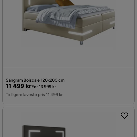
Sängram Boisdale 120x200 cm
Pris
Original
11 499 kr
Før 13 999 kr
Pris
Tidligere laveste pris 11 499 kr