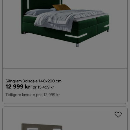
Sängram Boisdale 140x200 cm
Pris
Original
12 999 kr
Før 15 499 kr
Pris
Tidligere laveste pris 12 999 kr