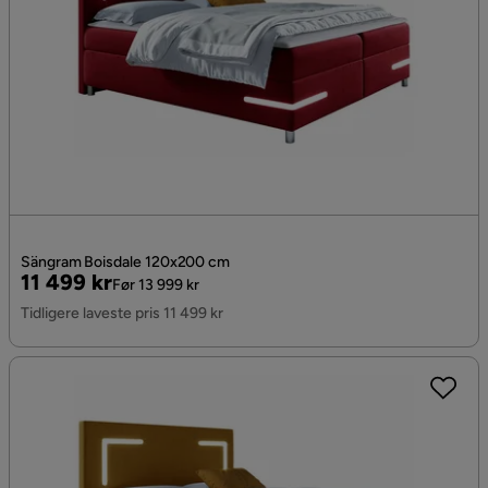
Sängram Boisdale 120x200 cm
Pris
Original
11 499 kr
Før 13 999 kr
Pris
Tidligere laveste pris 11 499 kr