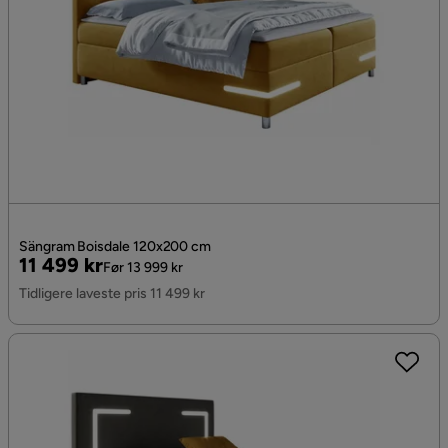
Sängram Boisdale 120x200 cm
Pris
Original
11 499 kr
Før 13 999 kr
Pris
Tidligere laveste pris 11 499 kr