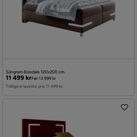
Sängram Boisdale 120x200 cm
Pris
Original
11 499 kr
Før 13 999 kr
Pris
Tidligere laveste pris 11 499 kr