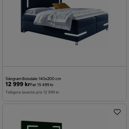
Sängram Boisdale 140x200 cm
Pris
Original
12 999 kr
Før 15 499 kr
Pris
Tidligere laveste pris 12 999 kr