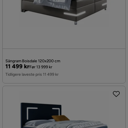
Sängram Boisdale 120x200 cm
Pris
Original
11 499 kr
Før 13 999 kr
Pris
Tidligere laveste pris 11 499 kr