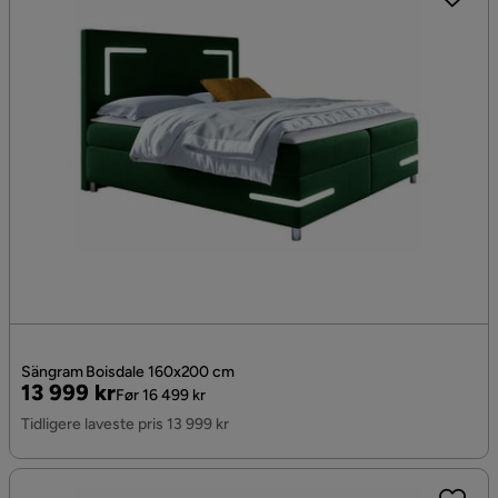
Sängram Boisdale 160x200 cm
Pris
Original
13 999 kr
Før 16 499 kr
Pris
Tidligere laveste pris 13 999 kr