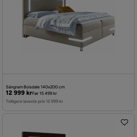
Sängram Boisdale 140x200 cm
Pris
Original
12 999 kr
Før 15 499 kr
Pris
Tidligere laveste pris 12 999 kr