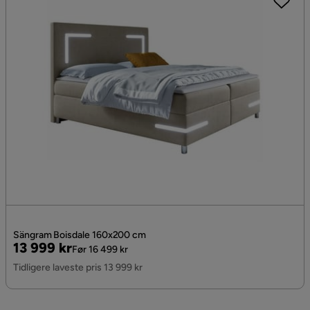
Sängram Boisdale 160x200 cm
Pris
Original
13 999 kr
Før 16 499 kr
Pris
Tidligere laveste pris 13 999 kr