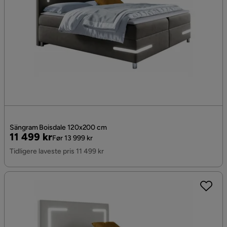
Sängram Boisdale 120x200 cm
Pris
Original
11 499 kr
Før 13 999 kr
Pris
Tidligere laveste pris 11 499 kr