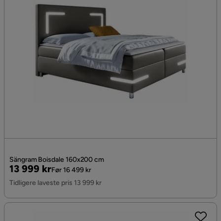
Sängram Boisdale 160x200 cm
Pris
Original
13 999 kr
Før 16 499 kr
Pris
Tidligere laveste pris 13 999 kr