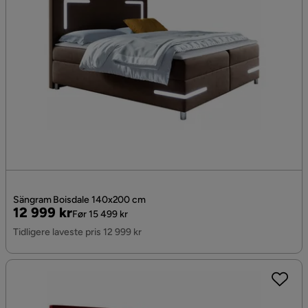
Sängram Boisdale 140x200 cm
Pris
Original
12 999 kr
Før 15 499 kr
Pris
Tidligere laveste pris 12 999 kr