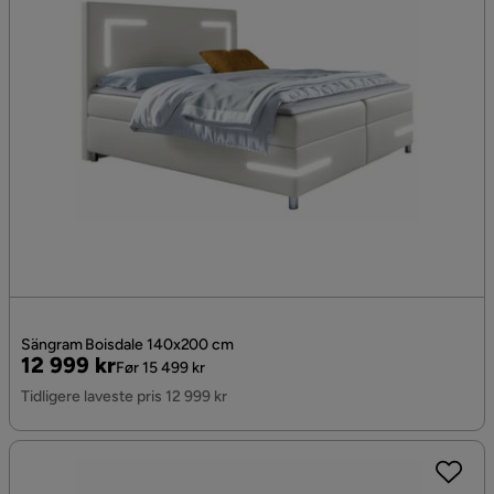
Sängram Boisdale 140x200 cm
Pris
Original
12 999 kr
Før 15 499 kr
Pris
Tidligere laveste pris 12 999 kr