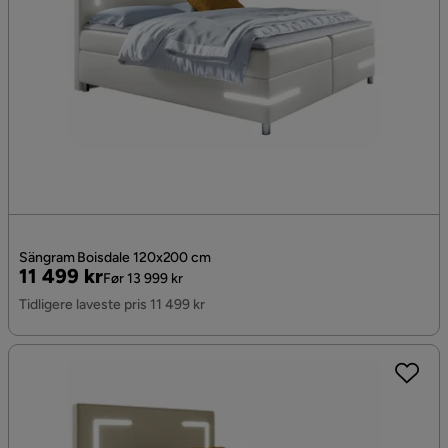
Sängram Boisdale 120x200 cm
Pris
Original
11 499 kr
Før 13 999 kr
Pris
Tidligere laveste pris 11 499 kr