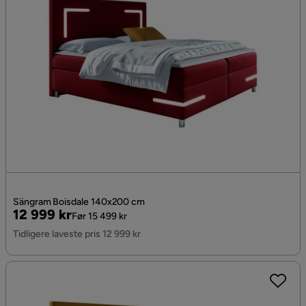
Sängram Boisdale 140x200 cm
Pris
Original
12 999 kr
Før 15 499 kr
Pris
Tidligere laveste pris 12 999 kr