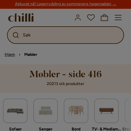
Akkurat nå! Lagerrydding av sommerens hagemøbler →
Søk
Hjem
Møbler
Møbler - side 416
20213 stk produkter
Sofaer
Senger
Bord
TV- & Mediamøbler