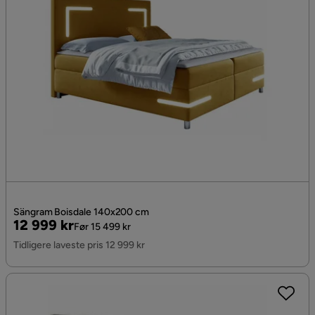
Sängram Boisdale 140x200 cm
Pris
Original
12 999 kr
Før 15 499 kr
Pris
Tidligere laveste pris 12 999 kr