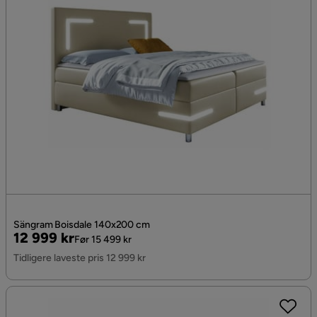
Sängram Boisdale 140x200 cm
Pris
Original
12 999 kr
Før 15 499 kr
Pris
Tidligere laveste pris 12 999 kr