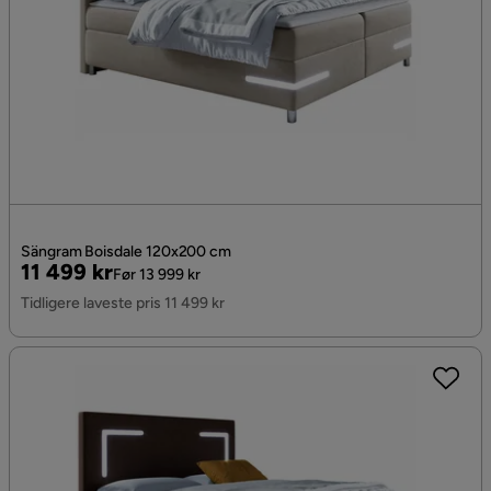
Sängram Boisdale 120x200 cm
Pris
Original
11 499 kr
Før 13 999 kr
Pris
Tidligere laveste pris 11 499 kr