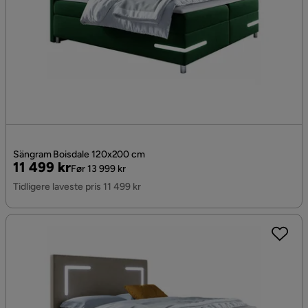
Sängram Boisdale 120x200 cm
Pris
Original
11 499 kr
Før 13 999 kr
Pris
Tidligere laveste pris 11 499 kr