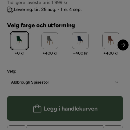
Pris
Tidligere laveste pris 1 999 kr
Levering: tir. 25 aug. - fre. 4 sep.
Velg farge och utforming
Pris
Pris
Pris
Pris
+
0 kr
+
400 kr
+
400 kr
+
400 kr
Velg
:
Aldbrough Spisestol
Legg i handlekurven