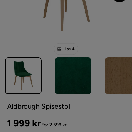
1 av 4
Aldbrough Spisestol
Pris
Original
1 999 kr
Før 2 599 kr