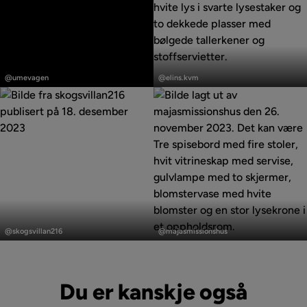
Innlegg
Innlegg
publisert
publisert
@umevagen
@elins.kvm
av
av
Innlegg
Innlegg
publisert
publisert
@skogsvillan216
@majasmissionshus
av
av
Du er kanskje også