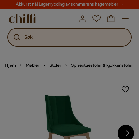
Akkurat nå! Lagerrydding av sommerens hagemøbler →
Søk
Hjem
Møbler
Stoler
Spisestuestoler & kjøkkenstoler