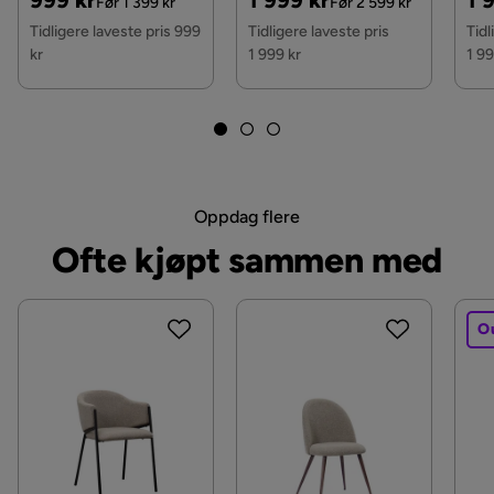
999 kr
1 999 kr
1 
Før 1 399 kr
Før 2 599 kr
Funksjon
Pris
Pris
Pri
Tidligere laveste pris 999
Tidligere laveste pris
Tidl
kr
1 999 kr
1 99
Stablingsbar
Nei
Øvrig
Farge
Grønn
Oppdag flere
Fargenavn
Once 17
Ofte kjøpt sammen med
Serie
O