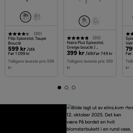
(
20
)
(
20
)
Filip Spisestol, Taupe
Spis
Naira Plus Spisestol,
Bouclé
Valn
Pris
Original
Greige bouclé /
Pri
Or
599 kr
79
/stk
Pris
Original
399 kr
Metallben valnøtt
/stk
Pris
Pri
Før 1 099 kr
Før 749 kr
Før 
Pris
Tidligere laveste pris 599
Tidligere laveste pris 399
Tidl
kr
kr
kr