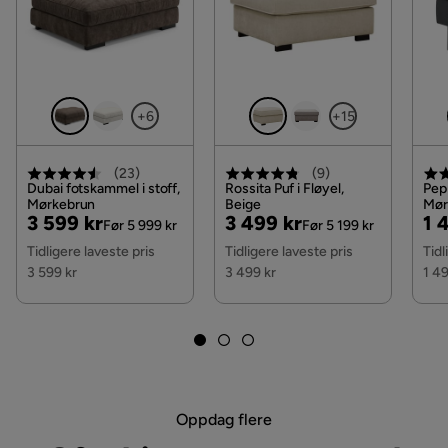
Les våre
Kjøpsvilkår
for mer informasjon.
Serie
Ocean
Brand
Scandinavian Choice
+6
+15
Stoffnavn
Linné 4
(
23
)
(
9
)
Utseende
Stoff,Metall,Chrome
Dubai fotskammel i stoff,
Rossita Puf i Fløyel,
Pep
Mørkebrun
Beige
Mør
Pris
Original
Pris
Original
Pri
Or
3 599 kr
3 499 kr
1 
Trekk
Linné 4, Grå Stoff
Før 5 999 kr
Før 5 199 kr
Pris
Pris
Pri
Tidligere laveste pris
Tidligere laveste pris
Tidl
Stil
Tidløs
3 599 kr
3 499 kr
1 49
Fargenavn
Grey
Garanti
10 år
Farge
Grå
Oppdag flere