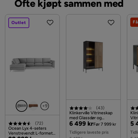
Ofte kjøpt sammen med
Få
Outlet
+9
(
43
)
Klinkerville Vitrineskap
Klin
med Glassdør og
Vit
Pris
Original
Pri
Or
6 499 kr
5 
Belysning 39 cm dybde
bel
(
72
)
Før 7 999 kr
10 cm, Svart Tre / Brun /
Svar
Ocean Lyx 4-seters
Pris
Pri
Tidligere laveste pris
Tidl
Ribbet
Venstrevendt L-formet