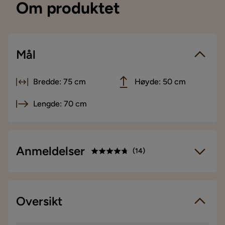
Om produktet
Mål
Bredde: 75 cm
Høyde: 50 cm
Lengde: 70 cm
Anmeldelser
(
14
)
4.7
5
☆
4
☆
3
Oversikt
☆
14 anmeldelser
2
☆
1
☆