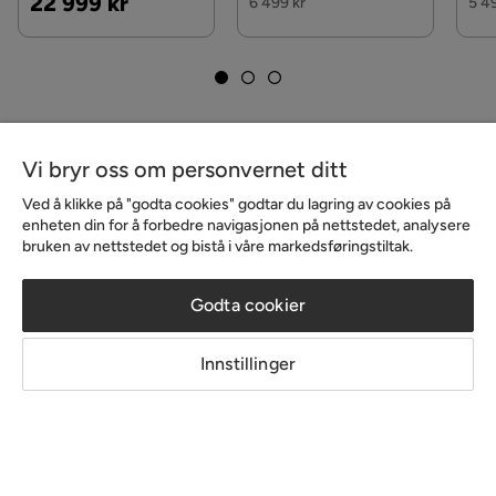
Pris
22 999 kr
Sjeselongsofa i Stoff,
6 499 kr
5 4
Grå
Vi bryr oss om personvernet ditt
Ved å klikke på "godta cookies" godtar du lagring av cookies på
enheten din for å forbedre navigasjonen på nettstedet, analysere
bruken av nettstedet og bistå i våre markedsføringstiltak.
Godta cookier
Innlegg
Innlegg
Innstillinger
publisert
publisert
@baldersvagen14b
@juliebeitveit
av
av