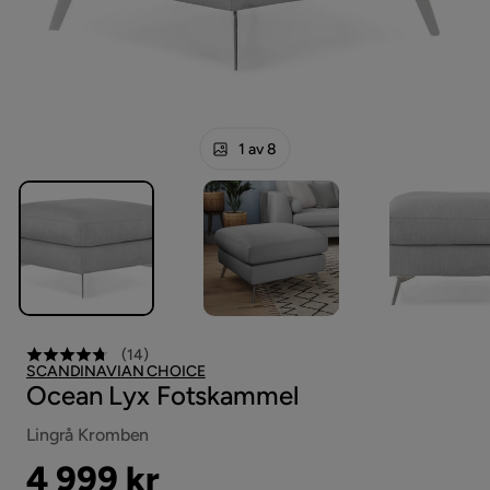
1 av 8
(
14
)
SCANDINAVIAN CHOICE
Ocean Lyx Fotskammel
Lingrå Kromben
Pris
4 999 kr