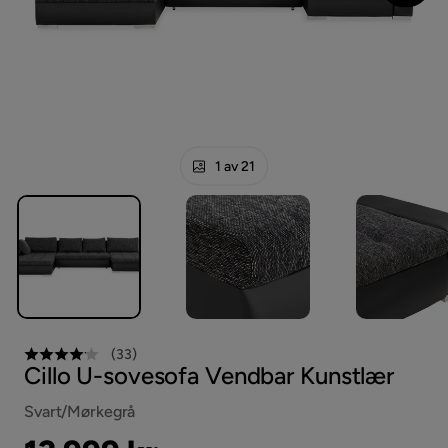
1 av 21
(
33
)
Cillo U-sovesofa Vendbar Kunstlær
Svart/Mørkegrå