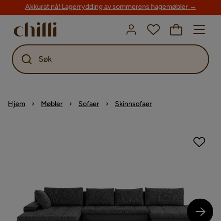
Akkurat nå! Lagerrydding av sommerens hagemøbler →
Søk
Hjem
Møbler
Sofaer
Skinnsofaer