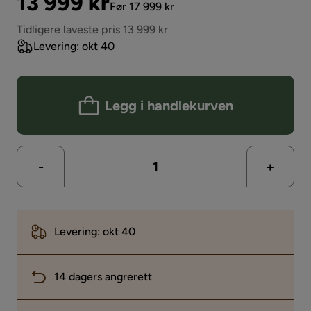
Pris
Original
13 999 kr
Før 17 999 kr
Pris
Tidligere laveste pris 13 999 kr
Levering: okt 40
Legg i handlekurven
-
+
Levering: okt 40
14 dagers angrerett