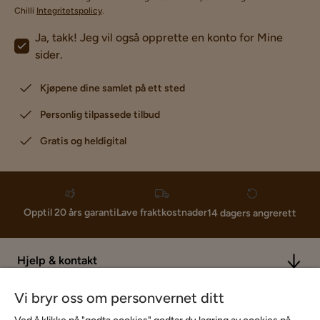
Chilli
Integritetspolicy
.
Ja, takk! Jeg vil også opprette en konto for Mine
sider.
Kjøpene dine samlet på ett sted
Personlig tilpassede tilbud
Gratis og heldigital
Lave fraktkostnader
Opptil 20 års garanti
14 dagers angrerett
Hjelp & kontakt
Vi bryr oss om personvernet ditt
Sortiment & tilbud