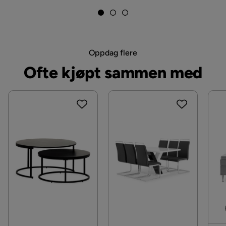
Materiale
Materiale ramme
tre
Oppdag flere
Type lær
Kunstskinn
Ofte kjøpt sammen med
Martindale
100000
Materiale
Stoff,Lær
Materialutseende
Stoff,Lær
Produsentens navn på trekk
Soft 011
Komposisjon
100 % PU-lær,100% polyester
Ben
Plast
Trekkutseende
Tekstil,Lær