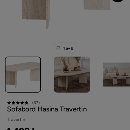
1 av 8
(
67
)
Sofabord Hasina Travertin
Travertin