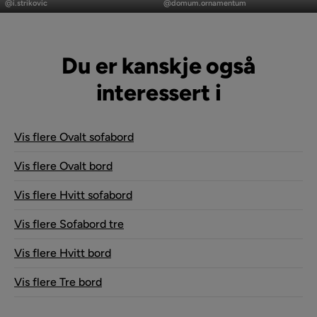
publisert
publisert
@i.strikovic
@domum.ornamentum
av
av
Du er kanskje også
interessert i
Vis flere Ovalt sofabord
Vis flere Ovalt bord
Vis flere Hvitt sofabord
Vis flere Sofabord tre
Vis flere Hvitt bord
Vis flere Tre bord