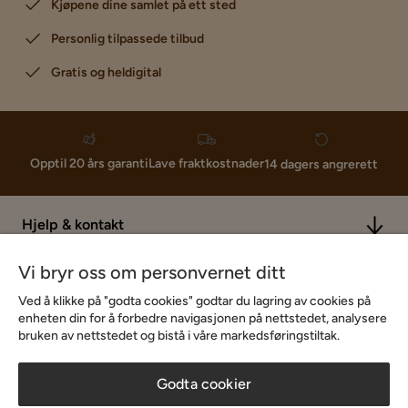
Kjøpene dine samlet på ett sted
Personlig tilpassede tilbud
Gratis og heldigital
Lave fraktkostnader
Opptil 20 års garanti
14 dagers angrerett
Hjelp & kontakt
Vi bryr oss om personvernet ditt
Sortiment & tilbud
Ved å klikke på "godta cookies" godtar du lagring av cookies på
enheten din for å forbedre navigasjonen på nettstedet, analysere
bruken av nettstedet og bistå i våre markedsføringstiltak.
Inspirasjon
Godta cookier
Om Chilli