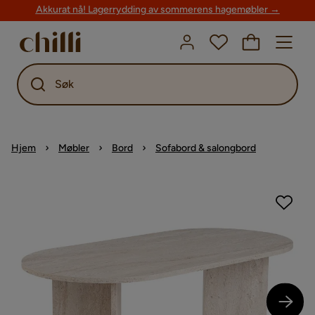
Akkurat nå! Lagerrydding av sommerens hagemøbler →
Søk
Hjem
Møbler
Bord
Sofabord & salongbord