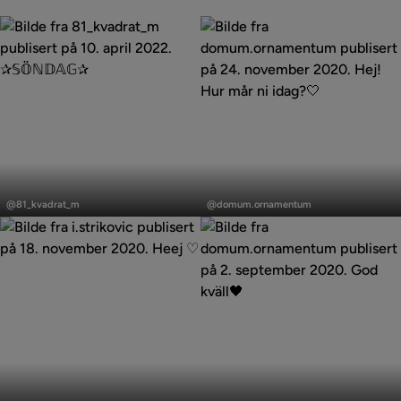
Sette: Nei
Innlegg
Innlegg
publisert
publisert
@81_kvadrat_m
@domum.ornamentum
av
av
Innlegg
Innlegg