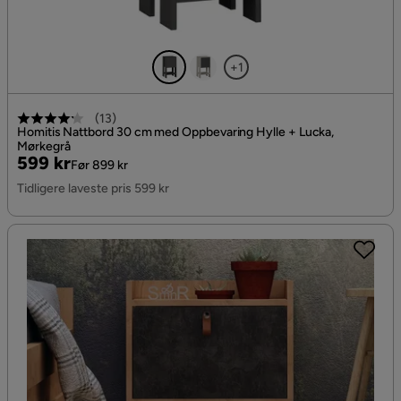
+1
(
13
)
Homitis Nattbord 30 cm med Oppbevaring Hylle + Lucka,
Mørkegrå
Pris
Original
599 kr
Før 899 kr
Pris
Tidligere laveste pris 599 kr