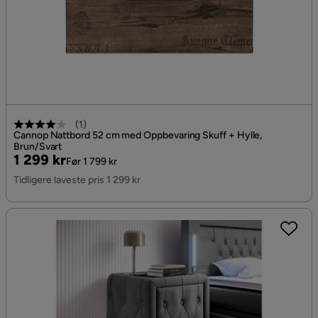
(
1
)
Cannop Nattbord 52 cm med Oppbevaring Skuff + Hylle,
Brun/Svart
Pris
Original
1 299 kr
Før 1 799 kr
Pris
Tidligere laveste pris 1 299 kr