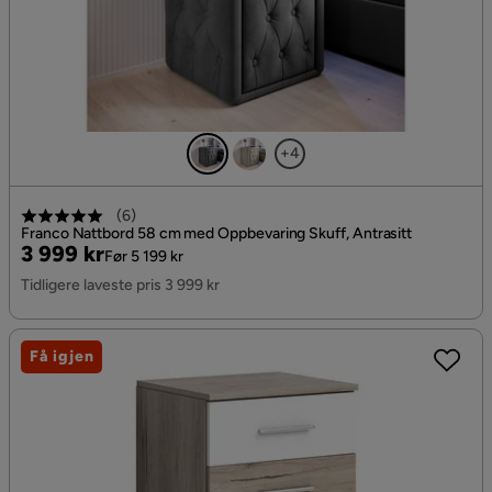
+4
(
6
)
Franco Nattbord 58 cm med Oppbevaring Skuff, Antrasitt
Pris
Original
3 999 kr
Før 5 199 kr
Pris
Tidligere laveste pris 3 999 kr
Få igjen