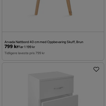
Arvada Nattbord 40 cm med Oppbevaring Skuff, Brun
Pris
Original
799 kr
Før 1 199 kr
Pris
Tidligere laveste pris 799 kr