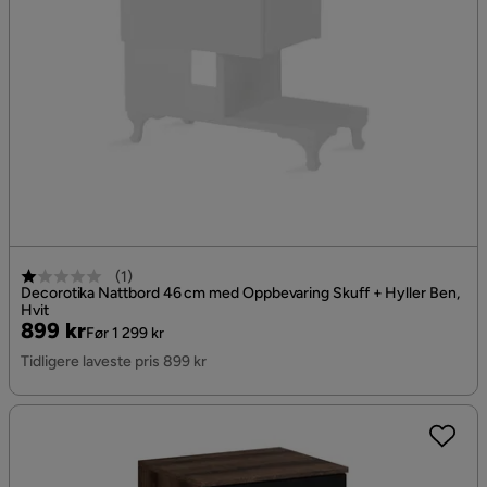
(
1
)
Decorotika Nattbord 46 cm med Oppbevaring Skuff + Hyller Ben,
Hvit
Pris
Original
899 kr
Før 1 299 kr
Pris
Tidligere laveste pris 899 kr