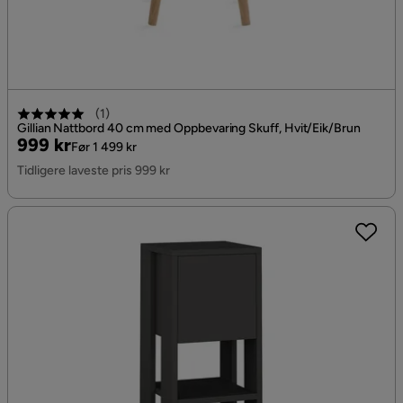
(
1
)
Gillian Nattbord 40 cm med Oppbevaring Skuff, Hvit/Eik/Brun
Pris
Original
999 kr
Før 1 499 kr
Pris
Tidligere laveste pris 999 kr