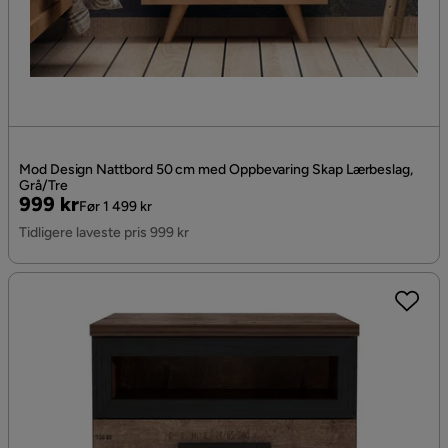
Mod Design Nattbord 50 cm med Oppbevaring Skap Lærbeslag,
Grå/Tre
Pris
Original
999 kr
Før 1 499 kr
Pris
Tidligere laveste pris 999 kr