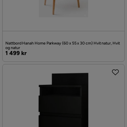
Nattbord Hanah Home Parkway (60 x 55 x 30 cm) Hvit natur, Hvit
og natur
Pris
1 499 kr