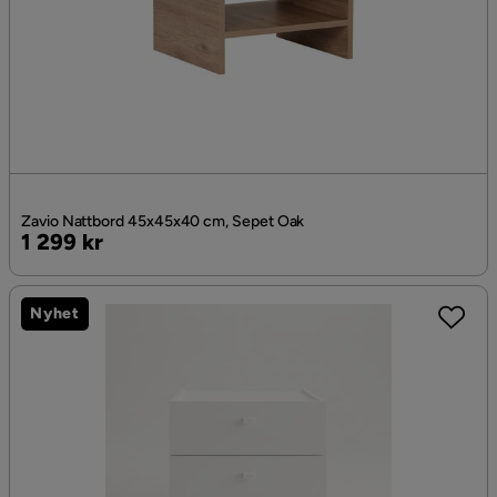
Zavio Nattbord 45x45x40 cm, Sepet Oak
Pris
1 299 kr
Nyhet