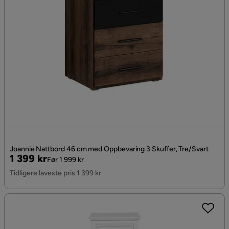
Joannie Nattbord 46 cm med Oppbevaring 3 Skuffer, Tre/Svart
Pris
Original
1 399 kr
Før 1 999 kr
Pris
Tidligere laveste pris 1 399 kr