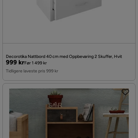
Decorotika Nattbord 40 cm med Oppbevaring 2 Skuffer, Hvit
Pris
Original
999 kr
Før 1 499 kr
Pris
Tidligere laveste pris 999 kr