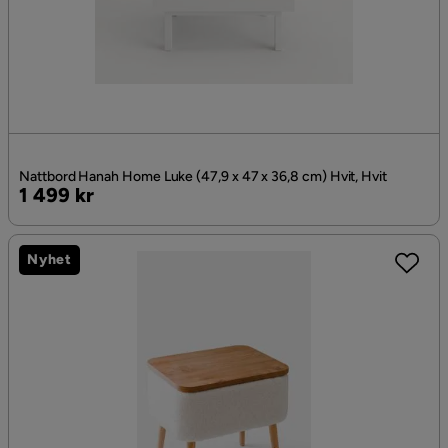
Nattbord Hanah Home Luke (47,9 x 47 x 36,8 cm) Hvit, Hvit
Pris
1 499 kr
Nyhet