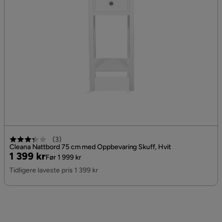
(
3
)
Cleana Nattbord 75 cm med Oppbevaring Skuff, Hvit
Pris
Original
1 399 kr
Før 1 999 kr
Pris
Tidligere laveste pris 1 399 kr