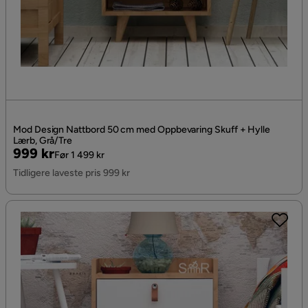
Mod Design Nattbord 50 cm med Oppbevaring Skuff + Hylle
Lærb, Grå/Tre
Pris
Original
999 kr
Før 1 499 kr
Pris
Tidligere laveste pris 999 kr