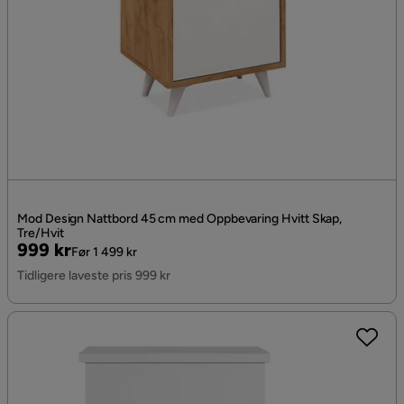
Mod Design Nattbord 45 cm med Oppbevaring Hvitt Skap,
Tre/Hvit
Pris
Original
999 kr
Før 1 499 kr
Pris
Tidligere laveste pris 999 kr