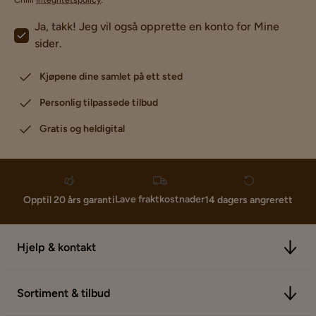
Chilli
Integritetspolicy
.
Ja, takk! Jeg vil også opprette en konto for Mine
sider.
Kjøpene dine samlet på ett sted
Personlig tilpassede tilbud
Gratis og heldigital
Lave fraktkostnader
Opptil 20 års garanti
14 dagers angrerett
Hjelp & kontakt
Sortiment & tilbud