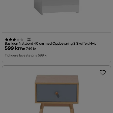
(
2
)
Basildon Nattbord 40 cm med Oppbevaring 2 Skuffer, Hvit
Pris
Original
599 kr
Før 749 kr
Pris
Tidligere laveste pris 599 kr