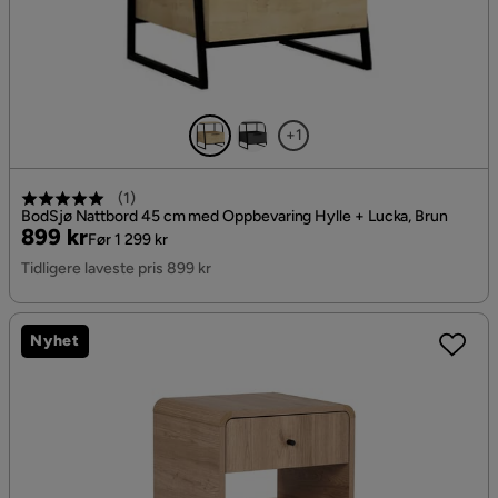
+1
(
1
)
BodSjø Nattbord 45 cm med Oppbevaring Hylle + Lucka, Brun
Pris
Original
899 kr
Før 1 299 kr
Pris
Tidligere laveste pris 899 kr
Nyhet