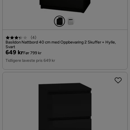
(
4
)
Basildon Nattbord 40 cm med Oppbevaring 2 Skuffer + Hylle,
Svart
Pris
Original
649 kr
Før 799 kr
Pris
Tidligere laveste pris 649 kr