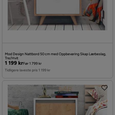
Mod Design Nattbord 50 cm med Oppbevaring Skap Lærbeslag,
Tre/Hvit
Pris
Original
1 199 kr
Før 1 799 kr
Pris
Tidligere laveste pris 1 199 kr