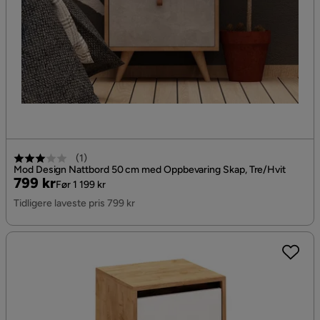
(
1
)
Mod Design Nattbord 50 cm med Oppbevaring Skap, Tre/Hvit
Pris
Original
799 kr
Før 1 199 kr
Pris
Tidligere laveste pris 799 kr