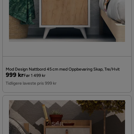
Mod Design Nattbord 45 cm med Oppbevaring Skap, Tre/Hvit
Pris
Original
999 kr
Før 1 499 kr
Pris
Tidligere laveste pris 999 kr