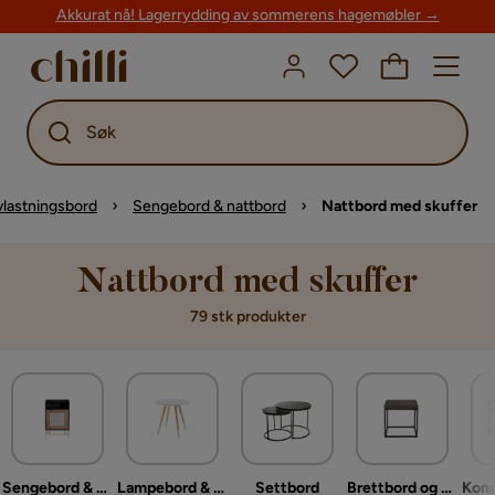
Akkurat nå! Lagerrydding av sommerens hagemøbler →
Søk
lastningsbord
Sengebord & nattbord
Nattbord med skuffer
Nattbord med skuffer
79 stk produkter
Sengebord & nattbord
Lampebord & sidebord
Settbord
Brettbord og småbord