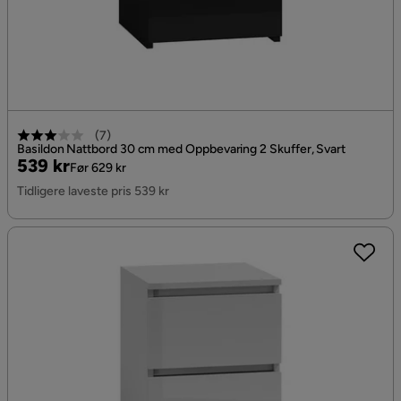
(
7
)
Basildon Nattbord 30 cm med Oppbevaring 2 Skuffer, Svart
Pris
Original
539 kr
Før 629 kr
Pris
Tidligere laveste pris 539 kr