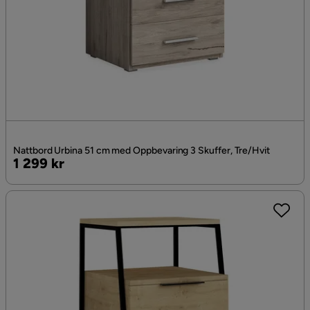
Nattbord Urbina 51 cm med Oppbevaring 3 Skuffer, Tre/Hvit
Pris
1 299 kr