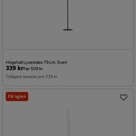
Högehall Lysestake 79 cm, Svart
Pris
Original
339 kr
Før 509 kr
Pris
Tidligere laveste pris 339 kr
Få igjen