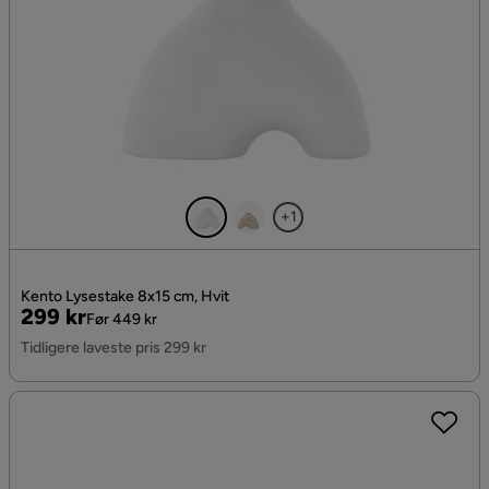
+1
Kento Lysestake 8x15 cm, Hvit
Pris
Original
299 kr
Før 449 kr
Pris
Tidligere laveste pris 299 kr