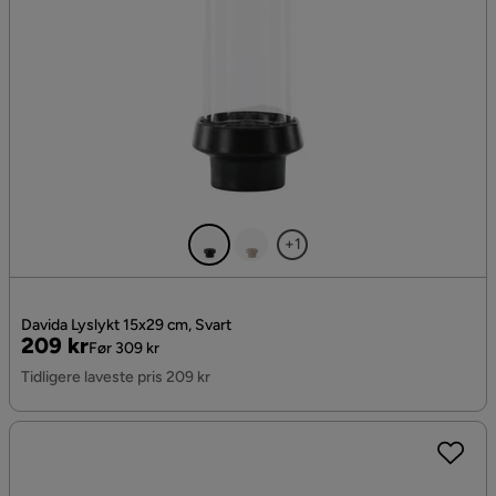
+1
Davida Lyslykt 15x29 cm, Svart
Pris
Original
209 kr
Før 309 kr
Pris
Tidligere laveste pris 209 kr