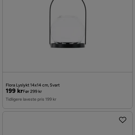
Flora Lyslykt 14x14 cm, Svart
Pris
Original
199 kr
Før 299 kr
Pris
Tidligere laveste pris 199 kr