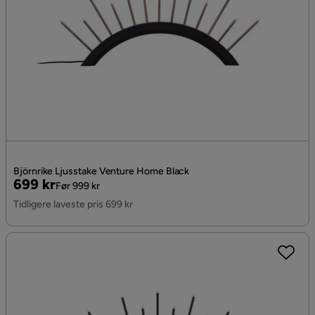
Björnrike Ljusstake Venture Home Black
Pris
Original
699 kr
Før 999 kr
Pris
Tidligere laveste pris 699 kr