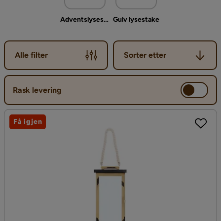
Adventslysestake
Gulv lysestake
Sorter etter
Alle filter
Sorter etter
Rask levering
Få igjen