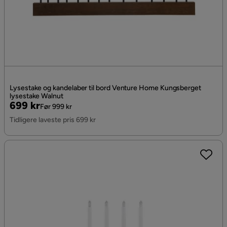
Lysestake og kandelaber til bord Venture Home Kungsberget
lysestake Walnut
Pris
Original
699 kr
Før 999 kr
Pris
Tidligere laveste pris 699 kr