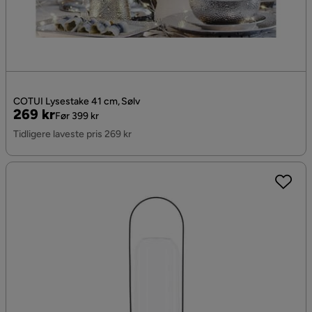
COTUI Lysestake 41 cm, Sølv
Pris
Original
269 kr
Før 399 kr
Pris
Tidligere laveste pris 269 kr