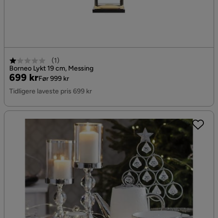
(
1
)
Borneo Lykt 19 cm, Messing
Pris
Original
699 kr
Før 999 kr
Pris
Tidligere laveste pris 699 kr