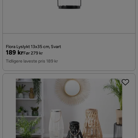
Flora Lyslykt 13x35 cm, Svart
Pris
Original
189 kr
Før 279 kr
Pris
Tidligere laveste pris 189 kr