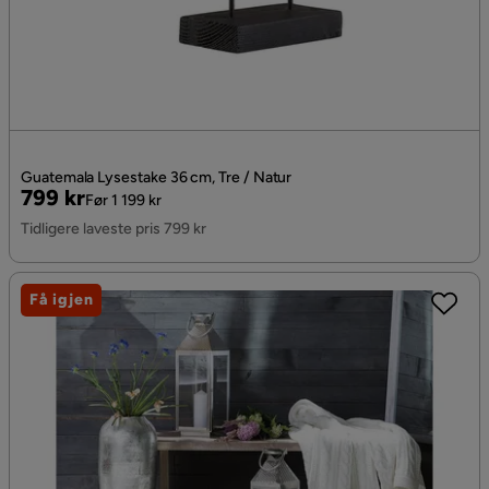
Guatemala Lysestake 36 cm, Tre / Natur
Pris
Original
799 kr
Før 1 199 kr
Pris
Tidligere laveste pris 799 kr
Få igjen