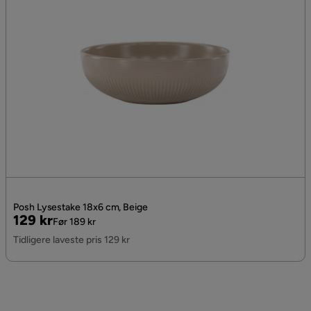
Posh Lysestake 18x6 cm, Beige
Pris
Original
129 kr
Før 189 kr
Pris
Tidligere laveste pris 129 kr