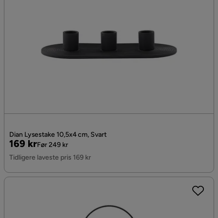
Dian Lysestake 10,5x4 cm, Svart
Pris
Original
169 kr
Før 249 kr
Pris
Tidligere laveste pris 169 kr