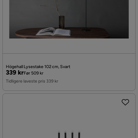
Högehall Lysestake 102 cm, Svart
Pris
Original
339 kr
Før 509 kr
Pris
Tidligere laveste pris 339 kr