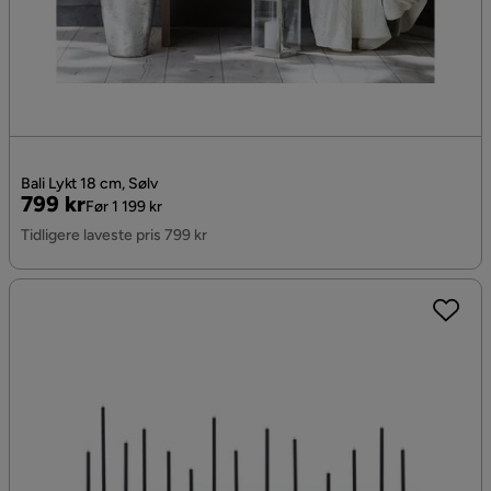
Bali Lykt 18 cm, Sølv
Pris
Original
799 kr
Før 1 199 kr
Pris
Tidligere laveste pris 799 kr