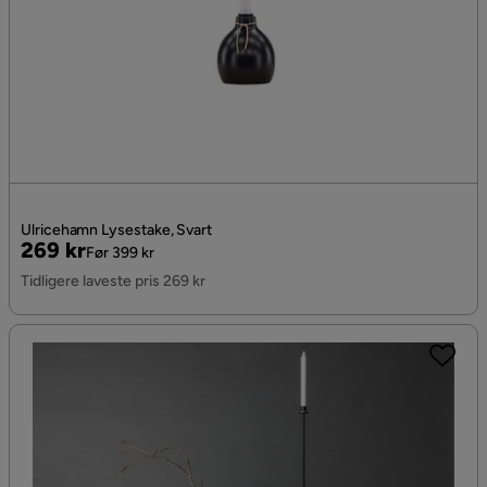
Ulricehamn Lysestake, Svart
Pris
Original
269 kr
Før 399 kr
Pris
Tidligere laveste pris 269 kr