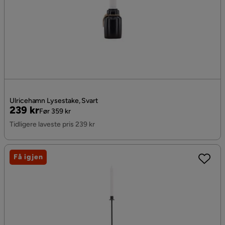
Ulricehamn Lysestake, Svart
Pris
Original
239 kr
Før 359 kr
Pris
Tidligere laveste pris 239 kr
Få igjen