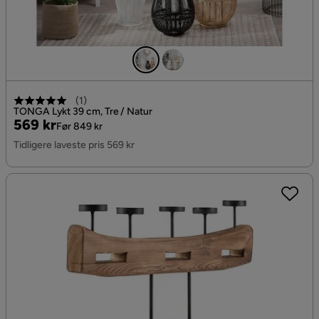
(
1
)
TONGA Lykt 39 cm, Tre / Natur
Pris
Original
569 kr
Før 849 kr
Pris
Tidligere laveste pris 569 kr