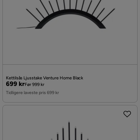
Kettilsås Ljusstake Venture Home Black
Pris
Original
699 kr
Før 999 kr
Pris
Tidligere laveste pris 699 kr