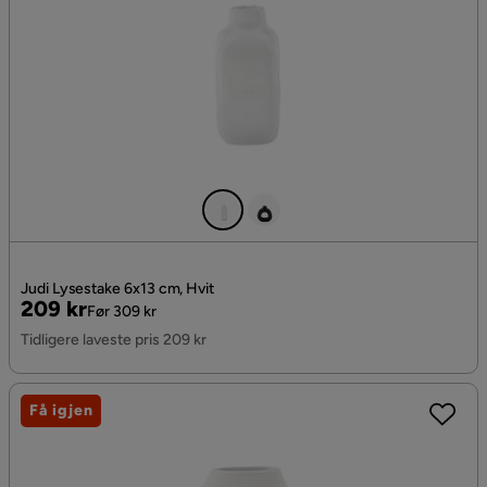
Judi Lysestake 6x13 cm, Hvit
Pris
Original
209 kr
Før 309 kr
Pris
Tidligere laveste pris 209 kr
Få igjen