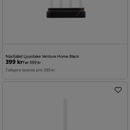
Näsfjället Ljusstake Venture Home Black
Pris
Original
399 kr
Før 599 kr
Pris
Tidligere laveste pris 399 kr