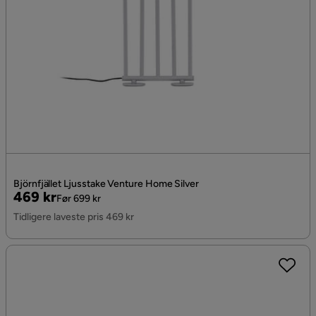
Björnfjället Ljusstake Venture Home Silver
Pris
Original
469 kr
Før 699 kr
Pris
Tidligere laveste pris 469 kr