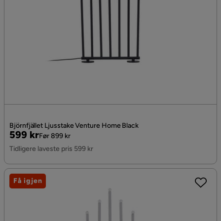
Björnfjället Ljusstake Venture Home Black
Pris
Original
599 kr
Før 899 kr
Pris
Tidligere laveste pris 599 kr
Få igjen