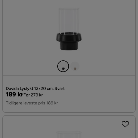
Davida Lyslykt 13x20 cm, Svart
Pris
Original
189 kr
Før 279 kr
Pris
Tidligere laveste pris 189 kr