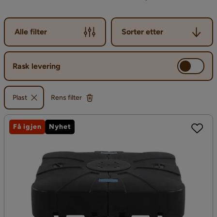
Sorter etter
Alle filter
Sorter etter
Rask levering
Plast
Rens filter
Få igjen
Nyhet