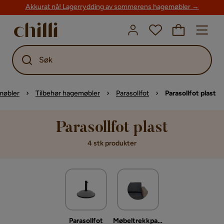
Akkurat nå! Lagerrydding av sommerens hagemøbler →
Søk
møbler
Tilbehør hagemøbler
Parasollfot
Parasollfot plast
Parasollfot plast
4 stk produkter
Parasollfot
Møbeltrekkpakke hagemøbler