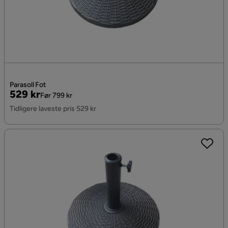
Parasoll Fot
Pris
Original
529 kr
Før 799 kr
Pris
Tidligere laveste pris 529 kr