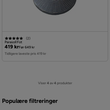
(
2
)
Parasoll Fot
Pris
Original
419 kr
Før 649 kr
Pris
Tidligere laveste pris 419 kr
Viser
4
av
4
produkter
Populære filtreringer