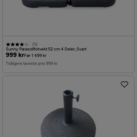
(
1
)
Sunny Parasollfotvekt 52 cm 4 Deler, Svart
Pris
Original
999 kr
Før 1 499 kr
Pris
Tidligere laveste pris 999 kr