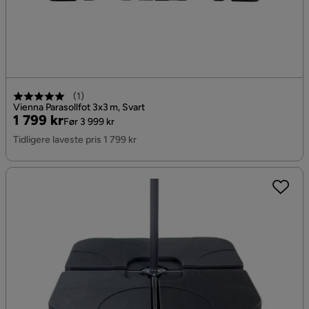
(
1
)
Vienna Parasollfot 3x3 m, Svart
Pris
Original
1 799 kr
Før 3 999 kr
Pris
Tidligere laveste pris 1 799 kr