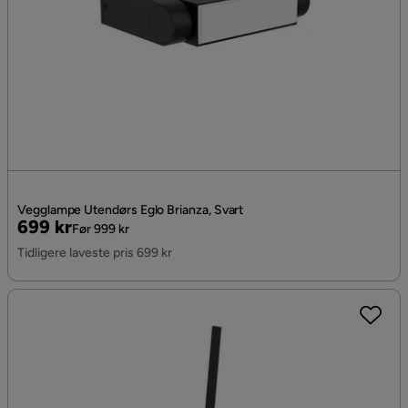
Vegglampe Utendørs Eglo Brianza, Svart
Pris
Original
699 kr
Før 999 kr
Pris
Tidligere laveste pris 699 kr