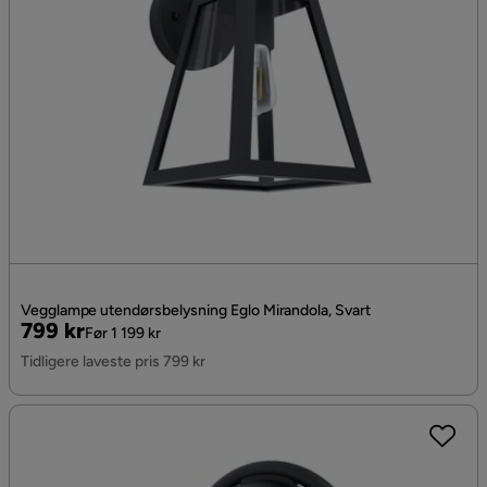
Vegglampe utendørsbelysning Eglo Mirandola, Svart
Pris
Original
799 kr
Før 1 199 kr
Pris
Tidligere laveste pris 799 kr