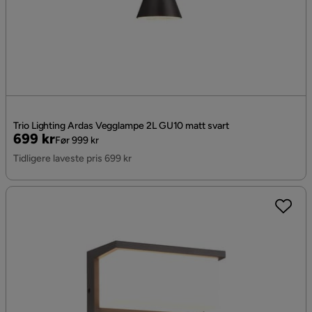
Trio Lighting Ardas Vegglampe 2L GU10 matt svart
Pris
Original
699 kr
Før 999 kr
Pris
Tidligere laveste pris 699 kr