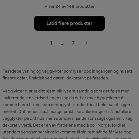
Viser
24
av
148
produkter
Ladd flere produkter
1
...
7
Fasadebelysning og vegglykter som lyser opp inngangen og husets
fineste deler. Praktisk ved døren, dekorativt på fasaden.
Vegglykter gjør at ditt hjem blir lysere samtidig som det føles mer
inviterende, en verdsatt egenskap da det er mye hyggeligere å
komme hjem til noe som er opplyst i stedet for at hele huset ligger i
mørket. Det finnes altså mange praktiske anledninger til å installere
vegglykter på ditt hus, men utendørs har de som sagt også en viktig
dekorativ verdi. Det er en av fordelene med å bo i Norge, fordi at
utendørs vegglamper virkelig kommer til sin rett når de får lyse opp
fasaden i mørket på en nærmest fantastisk magisk måte – noe som