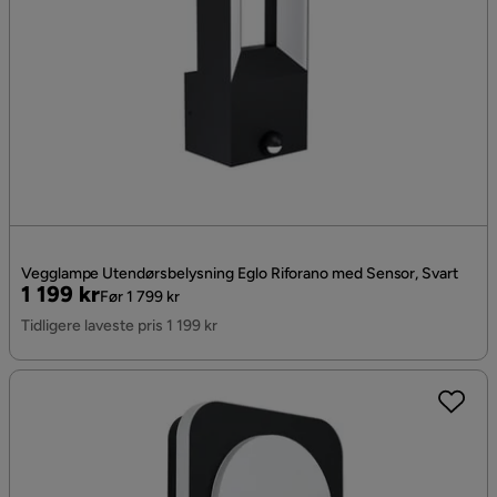
Vegglampe Utendørsbelysning Eglo Riforano med Sensor, Svart
Pris
Original
1 199 kr
Før 1 799 kr
Pris
Tidligere laveste pris 1 199 kr