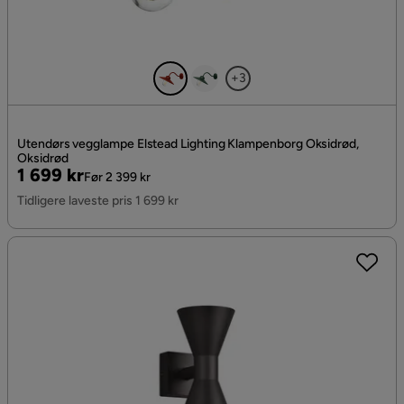
+3
Utendørs vegglampe Elstead Lighting Klampenborg Oksidrød,
Oksidrød
Pris
Original
1 699 kr
Før 2 399 kr
Pris
Tidligere laveste pris 1 699 kr