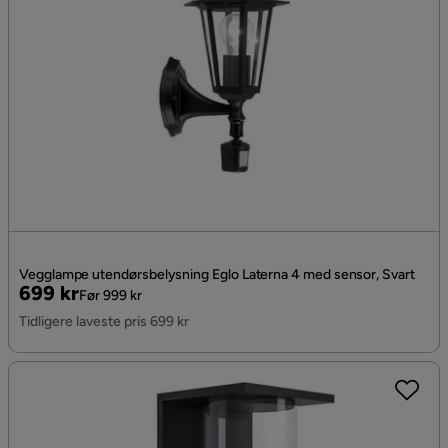
Vegglampe utendørsbelysning Eglo Laterna 4 med sensor, Svart
Pris
Original
699 kr
Før 999 kr
Pris
Tidligere laveste pris 699 kr