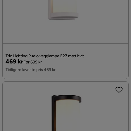
Trio Lighting Puelo vegglampe E27 matt hvit
Pris
Original
469 kr
Før 699 kr
Pris
Tidligere laveste pris 469 kr