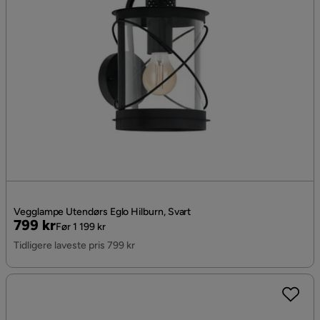
Vegglampe Utendørs Eglo Hilburn, Svart
Pris
Original
799 kr
Før 1 199 kr
Pris
Tidligere laveste pris 799 kr