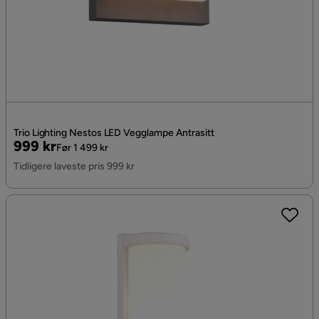
Trio Lighting Nestos LED Vegglampe Antrasitt
Pris
Original
999 kr
Før 1 499 kr
Pris
Tidligere laveste pris 999 kr