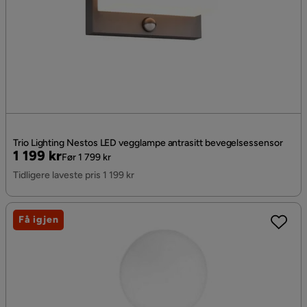
Trio Lighting Nestos LED vegglampe antrasitt bevegelsessensor
Pris
Original
1 199 kr
Før 1 799 kr
Pris
Tidligere laveste pris 1 199 kr
Få igjen