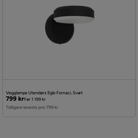
Vegglampe Utendørs Eglo Fornaci, Svart
Pris
Original
799 kr
Før 1 199 kr
Pris
Tidligere laveste pris 799 kr