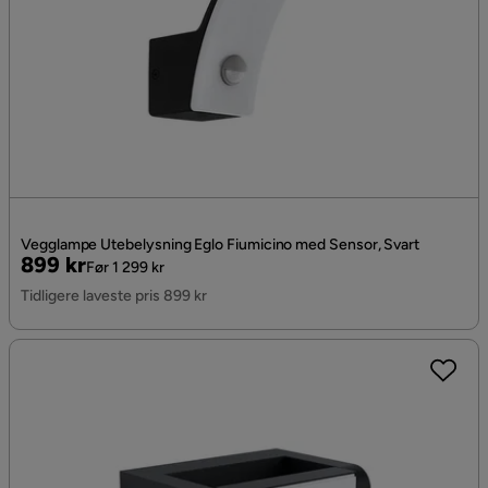
Vegglampe Utebelysning Eglo Fiumicino med Sensor, Svart
Pris
Original
899 kr
Før 1 299 kr
Pris
Tidligere laveste pris 899 kr