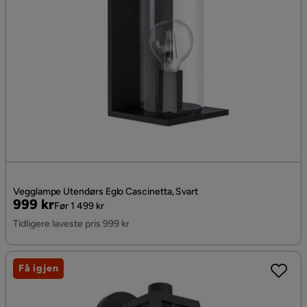
Vegglampe Utendørs Eglo Cascinetta, Svart
Pris
Original
999 kr
Før 1 499 kr
Pris
Tidligere laveste pris 999 kr
Få igjen