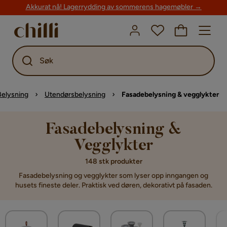
Akkurat nå! Lagerrydding av sommerens hagemøbler →
Søk
Belysning
Utendørsbelysning
Fasadebelysning & vegglykter
Fasadebelysning &
Vegglykter
148 stk produkter
Fasadebelysning og vegglykter som lyser opp inngangen og
husets fineste deler. Praktisk ved døren, dekorativt på fasaden.