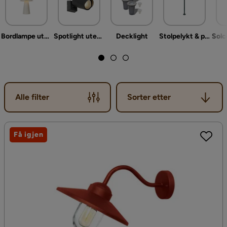
Bordlampe utendørs
Spotlight utendørs
Decklight
Stolpelykt & portlykt
Sorter etter
Alle filter
Sorter etter
Få igjen