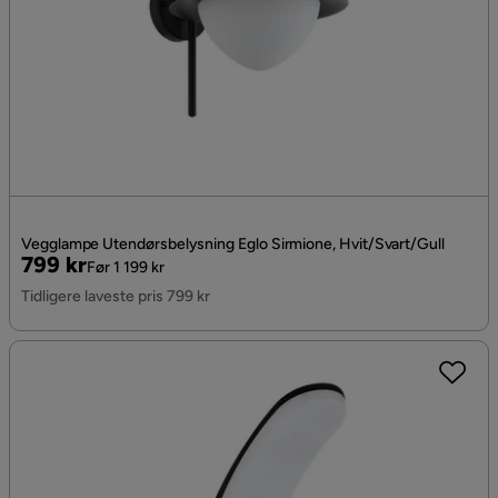
Vegglampe Utendørsbelysning Eglo Sirmione, Hvit/Svart/Gull
Pris
Original
799 kr
Før 1 199 kr
Pris
Tidligere laveste pris 799 kr