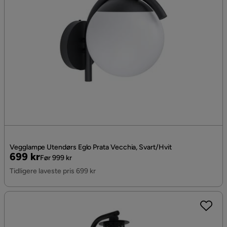
Vegglampe Utendørs Eglo Prata Vecchia, Svart/Hvit
Pris
Original
699 kr
Før 999 kr
Pris
Tidligere laveste pris 699 kr