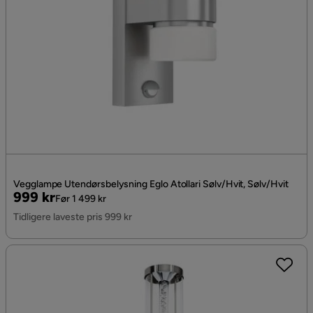
Vegglampe Utendørsbelysning Eglo Atollari Sølv/Hvit, Sølv/Hvit
Pris
Original
999 kr
Før 1 499 kr
Pris
Tidligere laveste pris 999 kr