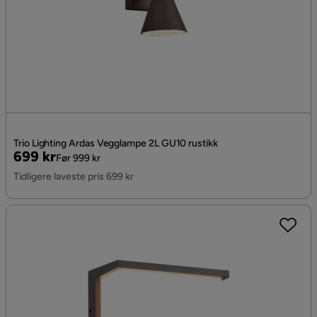
Trio Lighting Ardas Vegglampe 2L GU10 rustikk
Pris
Original
699 kr
Før 999 kr
Pris
Tidligere laveste pris 699 kr