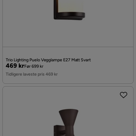
Trio Lighting Puelo Vegglampe E27 Matt Svart
Pris
Original
469 kr
Før 699 kr
Pris
Tidligere laveste pris 469 kr