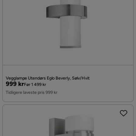
Vegglampe Utendørs Eglo Beverly, Sølv/Hvit
Pris
Original
999 kr
Før 1 499 kr
Pris
Tidligere laveste pris 999 kr