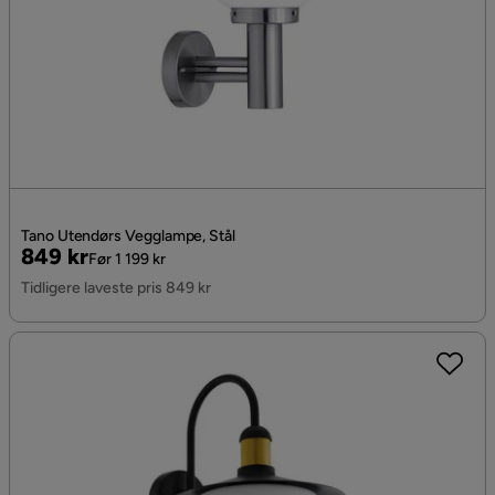
Tano Utendørs Vegglampe, Stål
Pris
Original
849 kr
Før 1 199 kr
Pris
Tidligere laveste pris 849 kr