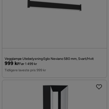
Vegglampe Utebelysning Eglo Neviano 580 mm, Svart/Hvit
Pris
Original
999 kr
Før 1 499 kr
Pris
Tidligere laveste pris 999 kr