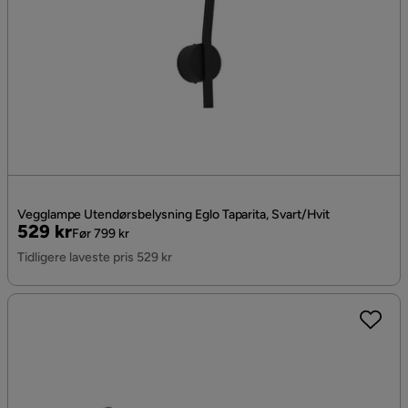
Vegglampe Utendørsbelysning Eglo Taparita, Svart/Hvit
Pris
Original
529 kr
Før 799 kr
Pris
Tidligere laveste pris 529 kr