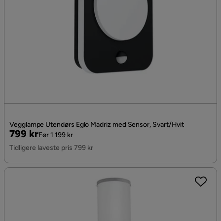
Vegglampe Utendørs Eglo Madriz med Sensor, Svart/Hvit
Pris
Original
799 kr
Før 1 199 kr
Pris
Tidligere laveste pris 799 kr