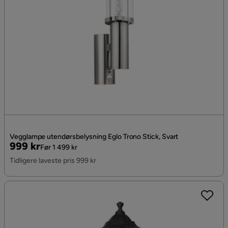
Vegglampe utendørsbelysning Eglo Trono Stick, Svart
Pris
Original
999 kr
Før 1 499 kr
Pris
Tidligere laveste pris 999 kr