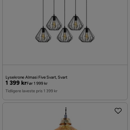
Lysekrone Almasi Five Svart, Svart
Pris
Original
1 399 kr
Før 1 999 kr
Pris
Tidligere laveste pris 1 399 kr