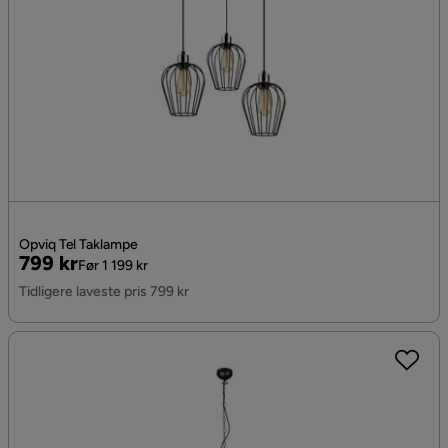
Opviq Tel Taklampe
Pris
Original
799 kr
Før 1 199 kr
Pris
Tidligere laveste pris 799 kr