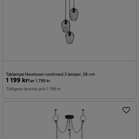
Taklampe Newtown rund med 3 lamper, 38 cm
Pris
Original
1 199 kr
Før 1 799 kr
Pris
Tidligere laveste pris 1 199 kr