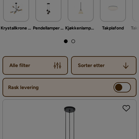
Krystallkrone & takkrone
Pendellamper & Hengelamper
Kjøkkenlampe & taklampe kjøkken
Takplafond
Tak
Sorter etter
Alle filter
Sorter etter
Rask levering