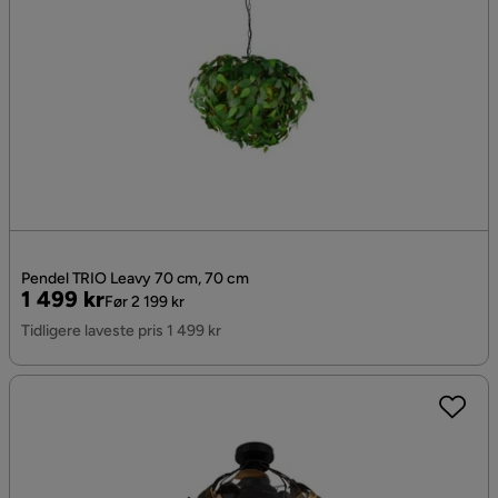
Pendel TRIO Leavy 70 cm, 70 cm
Pris
Original
1 499 kr
Før 2 199 kr
Pris
Tidligere laveste pris 1 499 kr