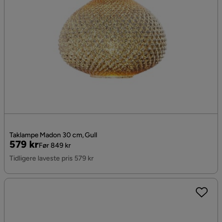
Taklampe Madon 30 cm, Gull
Pris
Original
579 kr
Før 849 kr
Pris
Tidligere laveste pris 579 kr