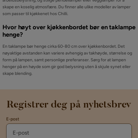
arbeidsbelysning, og stilige pendellamper eller vegglamper for å
skape en koselig atmosfære. Du finner alle ulike modeller av lamper
som passer til kjøkkenet hos Chilli.
Hvor høyt over kjøkkenbordet bør en taklampe
henge?
En taklampe bør henge cirka 60-80 cm over kjøkkenbordet. Det
nøyaktige avstanden kan variere avhengig av takhøyde, størrelse og
form på lampen, samt personlige preferanser. Sørg for at lampen
henger på en høyde som gir god belysning uten å skjule synet eller
skape blending.
Registrer deg på nyhetsbrev
E-post