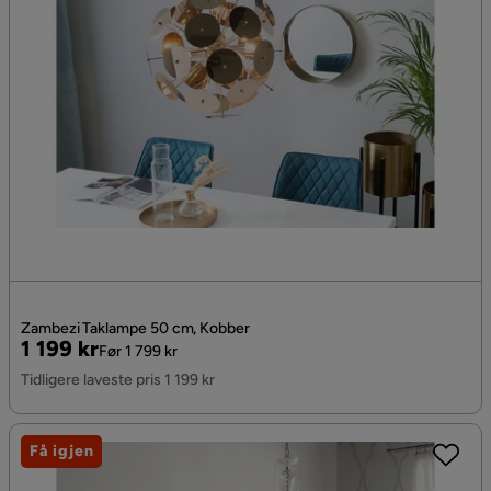
Zambezi Taklampe 50 cm, Kobber
Pris
Original
1 199 kr
Før 1 799 kr
Pris
Tidligere laveste pris 1 199 kr
Få igjen