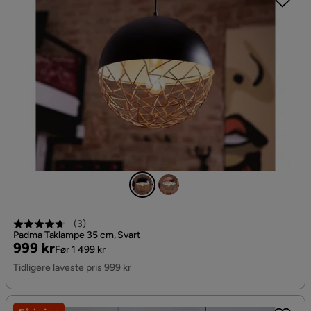
(
3
)
Padma Taklampe 35 cm, Svart
Pris
Original
999 kr
Før 1 499 kr
Pris
Tidligere laveste pris 999 kr