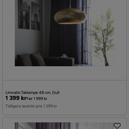
Limnatis Taklampe 48 cm, Gull
Pris
Original
1 399 kr
Før 1 999 kr
Pris
Tidligere laveste pris 1 399 kr