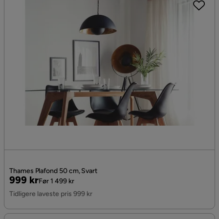
Thames Plafond 50 cm, Svart
Pris
Original
999 kr
Før 1 499 kr
Pris
Tidligere laveste pris 999 kr