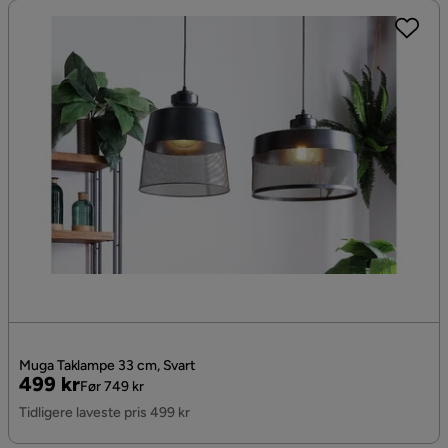
Muga Taklampe 33 cm, Svart
Pris
Original
499 kr
Før 749 kr
Pris
Tidligere laveste pris 499 kr