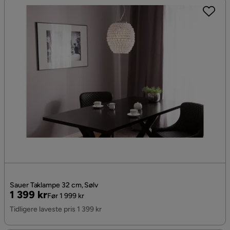
Sauer Taklampe 32 cm, Sølv
Pris
Original
1 399 kr
Før 1 999 kr
Pris
Tidligere laveste pris 1 399 kr