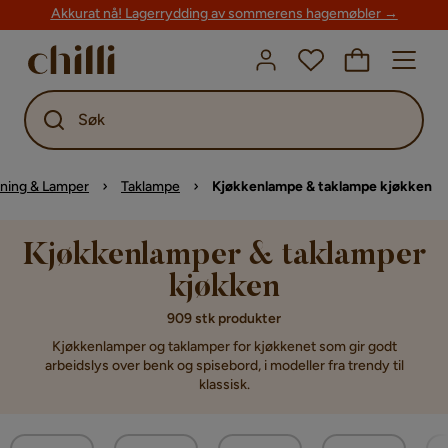
Akkurat nå! Lagerrydding av sommerens hagemøbler →
Søk
ning & Lamper
Taklampe
Kjøkkenlampe & taklampe kjøkken
Kjøkkenlamper & taklamper
kjøkken
909 stk produkter
Kjøkkenlamper og taklamper for kjøkkenet som gir godt
arbeidslys over benk og spisebord, i modeller fra trendy til
klassisk.