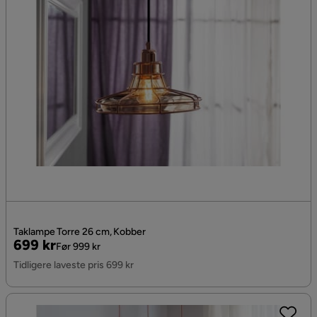
Taklampe Torre 26 cm, Kobber
Pris
Original
699 kr
Før 999 kr
Pris
Tidligere laveste pris 699 kr