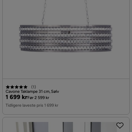
(
1
)
Cavone Taklampe 31 cm, Sølv
Pris
Original
1 699 kr
Før 2 599 kr
Pris
Tidligere laveste pris 1 699 kr