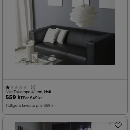
(
1
)
Nile Taklampe 41 cm, Hvit
Pris
Original
559 kr
Før 849 kr
Pris
Tidligere laveste pris 559 kr