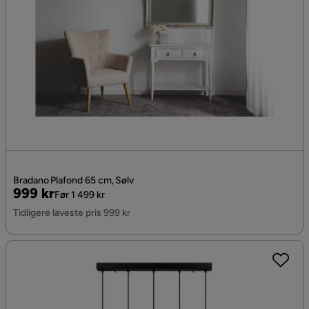
Bradano Plafond 65 cm, Sølv
Pris
Original
999 kr
Før 1 499 kr
Pris
Tidligere laveste pris 999 kr