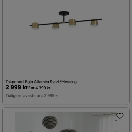
Takpendel Eglo Altamira Svart/Messing
Pris
Original
2 999 kr
Før 4 399 kr
Pris
Tidligere laveste pris 2 999 kr