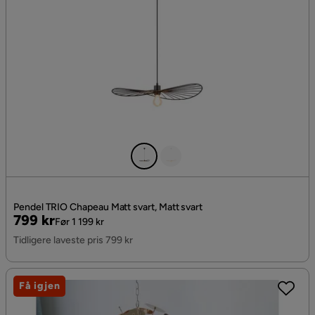
Pendel TRIO Chapeau Matt svart, Matt svart
Pris
Original
799 kr
Før 1 199 kr
Pris
Tidligere laveste pris 799 kr
Få igjen