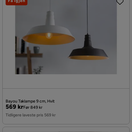
Få igjen
Bayou Taklampe 9 cm, Hvit
Pris
Original
569 kr
Før 849 kr
Pris
Tidligere laveste pris 569 kr