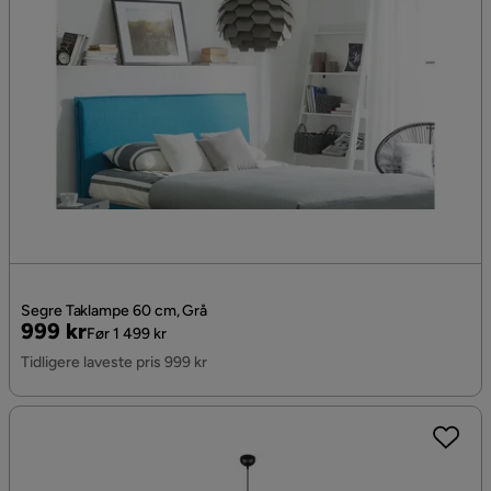
Segre Taklampe 60 cm, Grå
Pris
Original
999 kr
Før 1 499 kr
Pris
Tidligere laveste pris 999 kr