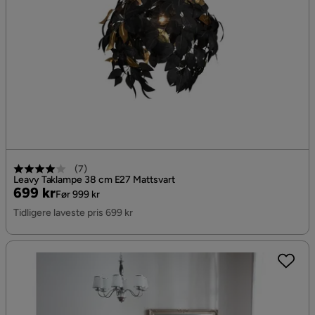
(
7
)
Leavy Taklampe 38 cm E27 Mattsvart
Pris
Original
699 kr
Før 999 kr
Pris
Tidligere laveste pris 699 kr