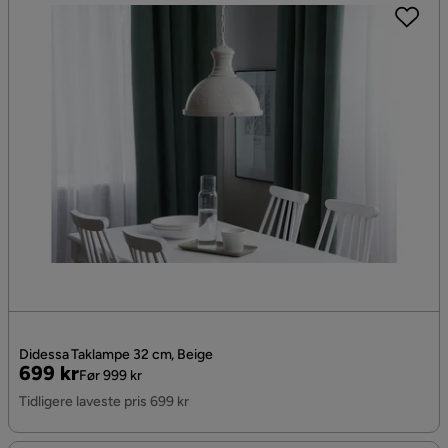
Didessa Taklampe 32 cm, Beige
Pris
Original
699 kr
Før 999 kr
Pris
Tidligere laveste pris 699 kr