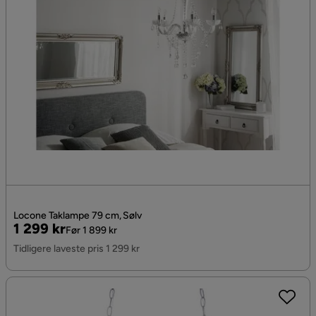
Locone Taklampe 79 cm, Sølv
Pris
Original
1 299 kr
Før 1 899 kr
Pris
Tidligere laveste pris 1 299 kr