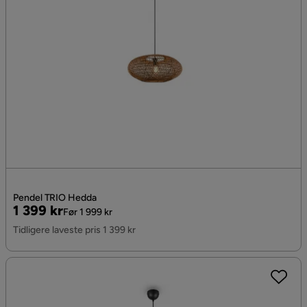
Pendel TRIO Hedda
Pris
Original
1 399 kr
Før 1 999 kr
Pris
Tidligere laveste pris 1 399 kr