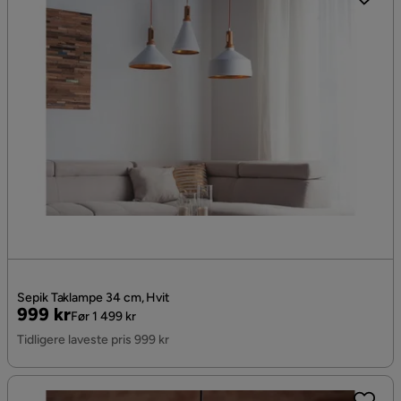
Sepik Taklampe 34 cm, Hvit
Pris
Original
999 kr
Før 1 499 kr
Pris
Tidligere laveste pris 999 kr